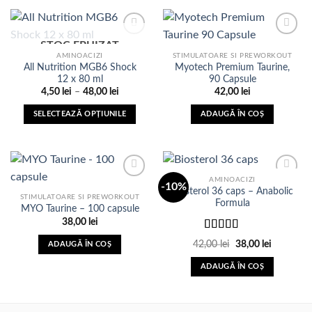
STOC EPUIZAT
AMINOACIZI
STIMULATOARE SI PREWORKOUT
All Nutrition MGB6 Shock
Myotech Premium Taurine,
Adauga
Adauga
12 x 80 ml
90 Capsule
in Lista
in Lista
de
de
Interval
4,50
lei
–
48,00
lei
42,00
lei
dorinte
dorinte
de
prețuri:
SELECTEAZĂ OPȚIUNILE
ADAUGĂ ÎN COȘ
4,50 lei
până
Acest
la
produs
48,00 lei
are
mai
AMINOACIZI
-10%
multe
Biosterol 36 caps – Anabolic
STIMULATOARE SI PREWORKOUT
variații.
Formula
MYO Taurine – 100 capsule
Adauga
Adauga
Opțiunile
in Lista
in Lista
38,00
lei
de
de
pot
Evaluat
dorinte
dorinte
Prețul
Prețul
42,00
lei
38,00
lei
ADAUGĂ ÎN COȘ
fi
la
3.57
inițial
curent
din 5
a
este:
alese
ADAUGĂ ÎN COȘ
fost:
38,00 lei.
în
42,00 lei.
pagina
produsului.