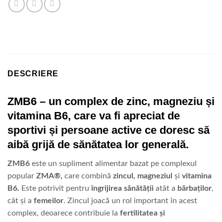
DESCRIERE
ZMB6 – un complex de zinc, magneziu și
vitamina B6, care va fi apreciat de
sportivi și persoane active ce doresc să
aibă grijă de sănătatea lor generală.
ZMB6
este un supliment alimentar bazat pe complexul
popular
ZMA®,
care combină
zincul, magneziul
și
vitamina
B6.
Este potrivit pentru
îngrijirea sănătății
atât a
bărbaților
,
cât și a
femeilor
.
Zincul joacă un rol important în acest
complex, deoarece contribuie la
fertilitatea și