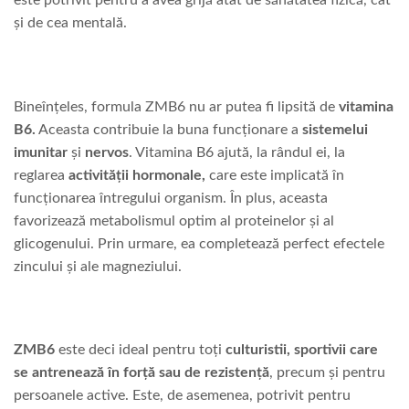
este potrivit pentru a avea grijă atât de sănătatea fizică, cât
și de cea mentală.
Bineînțeles, formula ZMB6 nu ar putea fi lipsită de
vitamina
B6.
Aceasta contribuie la buna funcționare a
sistemelui
imunitar
și
nervos
. Vitamina B6 ajută, la rândul ei, la
reglarea
activității hormonale,
care este implicată în
funcționarea întregului organism. În plus, aceasta
favorizează metabolismul optim al proteinelor și al
glicogenului. Prin urmare, ea completează perfect efectele
zincului și ale magneziului.
ZMB6
este deci ideal pentru toți
culturistii, sportivii care
se antrenează în forță sau de rezistență
, precum și pentru
persoanele active. Este, de asemenea, potrivit pentru