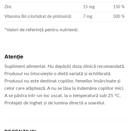
Zinc
15 mg
150 %
Vitamina B6 (clorhidrat de piridoxină)
7 mg
500 %
*Valori de referință pentru nutrienți.
Atenție
Supliment alimentar. Nu depășiți doza zilnică recomandată.
Produsul nu înlocuiește o dietă variată și echilibrată.
Produsul nu este destinat copiilor, femeilor însărcinate și
celor care alăptează. A nu se lăsa la îndemâna copiilor mici.
A se păstra într-un loc uscat, la o temperatură sub 25 °C.
Protejați de îngheț și de lumina directă a soarelui.