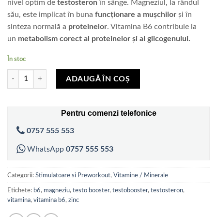
nivel optim de
testosteron
în sânge. Magneziul, la rândul
său, este implicat în buna
funcționare a mușchilor
și în
sinteza normală a
proteinelor
. Vitamina B6 contribuie la
un
metabolism corect al proteinelor și al glicogenului.
În stoc
Cantitate ZMB6 - 60 tablete - Znic/Magneziu/Vitamina B6
ADAUGĂ ÎN COȘ
Pentru comenzi telefonice
0757 555 553
WhatsApp
0757 555 553
Categorii:
Stimulatoare si Preworkout
,
Vitamine / Minerale
Etichete:
b6
,
magneziu
,
testo booster
,
testobooster
,
testosteron
,
vitamina
,
vitamina b6
,
zinc