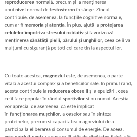
reproducerea
normală, precum și la menținerea
unui
nivel
normal de
testosteron
în sânge. Zincul
contribuie, de asemenea, la funcțiile cognitive normale,
cum ar fi
memoria
și
atenția.
În plus, ajută la
protejarea
celulelor împotriva stresului oxidativ
și favorizează
menținerea
sănătății pielii, părului și unghiilor
, ceea ce îi va
mulțumi cu siguranță pe toți cei care țin la aspectul lor.
Cu toate acestea,
magneziul
este, de asemenea, o parte
vitală a acestui complex și a beneficiilor sale. În primul rând,
acesta contribuie la
reducerea oboselii
și a epuizării, ceea
ce îl face popular în rândul
sportivilor
și nu numai. Aceștia
vor aprecia, de asemenea, că este implicat
în
funcționarea
mușchilor
, a oaselor sau în sinteza
proteinelor, precum și capacitatea magneziului de a
participa la eliberarea și consumul de energie. De aceea,