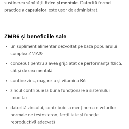
susținerea sănătății
fizice și mentale.
Datorită formei
practice a
capsulelor
, este ușor de administrat.
ZMB6 și beneficiile sale
un supliment alimentar dezvoltat pe baza popularului
complex ZMA®
conceput pentru a avea grijă atât de performanța fizică,
cât și de cea mentală
conține zinc, magneziu și vitamina B6
zincul contribuie la buna funcționare a sistemului
imunitar
datorită zincului, contribuie la menținerea nivelurilor
normale de testosteron, fertilitate și funcție
reproductivă adecvată