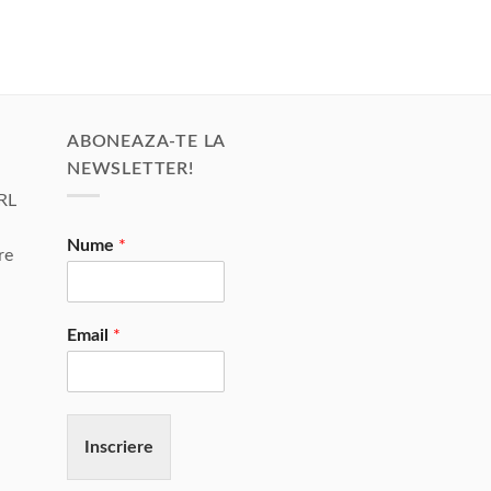
are
mai
multe
variații.
Opțiunile
pot
ABONEAZA-TE LA
fi
NEWSLETTER!
alese
RL
în
pagina
Nume
*
re
produsului.
Email
*
Inscriere