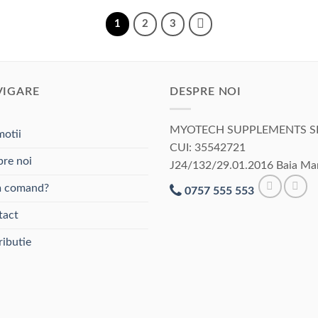
produs
produs
are
are
1
2
3
mai
mai
multe
multe
variații.
variații.
Opțiunile
Opțiunile
VIGARE
DESPRE NOI
pot
pot
fi
fi
MYOTECH SUPPLEMENTS S
otii
alese
alese
CUI: 35542721
în
în
re noi
J24/132/29.01.2016 Baia Ma
pagina
pagina
produsului.
produsului.
 comand?
0757 555 553
tact
ributie