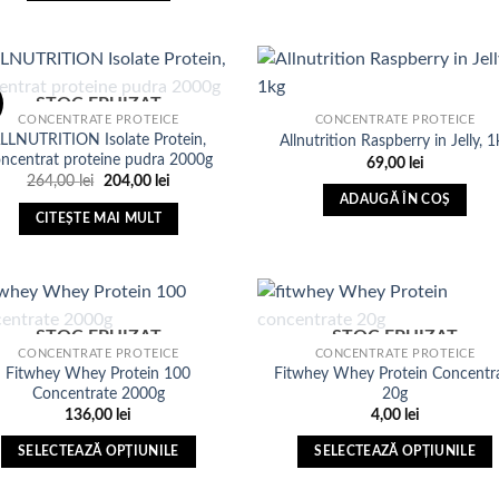
STOC EPUIZAT
CONCENTRATE PROTEICE
CONCENTRATE PROTEICE
LLNUTRITION Isolate Protein,
Allnutrition Raspberry in Jelly, 1
Adauga
Ada
ncentrat proteine pudra 2000g
69,00
lei
in Lista
in Li
de
d
Prețul
Prețul
264,00
lei
204,00
lei
dorinte
dori
inițial
curent
ADAUGĂ ÎN COȘ
a
este:
CITEȘTE MAI MULT
fost:
204,00 lei.
264,00 lei.
STOC EPUIZAT
STOC EPUIZAT
CONCENTRATE PROTEICE
CONCENTRATE PROTEICE
Fitwhey Whey Protein 100
Fitwhey Whey Protein Concentr
Adauga
Ada
Concentrate 2000g
20g
in Lista
in Li
de
d
136,00
lei
4,00
lei
dorinte
dori
SELECTEAZĂ OPȚIUNILE
SELECTEAZĂ OPȚIUNILE
Acest
Acest