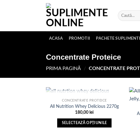
Skip
to
Caută
content
după:
ACASA
PROMOTII
PACHETE SUPLIMENT
Concentrate Proteice
PRIMA PAGINĂ
/
CONCENTRATE PROT
STOC EPUIZAT
CONCENTRATE PROTEICE
All Nutrition Whey Delicious 2270g
180,00
lei
A
Adauga
in Lista
SELECTEAZĂ OPȚIUNILE
de
dorinte
Acest
produs