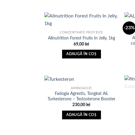
are
mai
multe
variații.
-23%
Opțiunile
CONCENTRATE PROTEICE
A
Allnutrition Forest Fruits In Jelly, 1kg
pot
Adauga
co
69,00
lei
in Lista
fi
de
dorinte
alese
ADAUGĂ ÎN COȘ
în
pagina
produsului.
AMINOACIZI
Fadogia Agrestis, Tongkat Ali,
Turkesterone – Testosterone Booster
Adauga
230,00
lei
in Lista
de
ADAUGĂ ÎN COȘ
dorinte