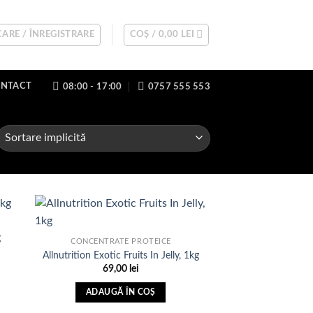
ARE / ÎNREGISTRARE
COȘ /
0,00
LEI
NTACT
08:00 - 17:00
0757 555 553
g
CONCENTRATE PROTEICE
Allnutrition Exotic Fruits In Jelly, 1kg
uga
Adauga
69,00
lei
sta
in Lista
e
de
nte
dorinte
ADAUGĂ ÎN COȘ