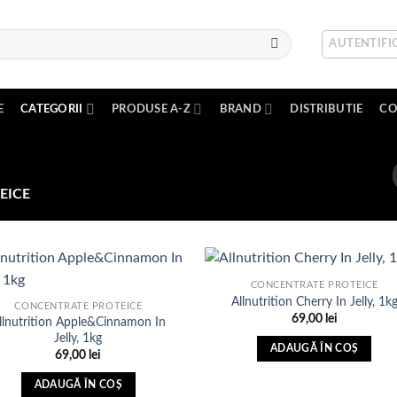
AUTENTIFIC
E
CATEGORII
PRODUSE A-Z
BRAND
DISTRIBUTIE
CO
EICE
CONCENTRATE PROTEICE
Allnutrition Cherry In Jelly, 1k
CONCENTRATE PROTEICE
69,00
lei
llnutrition Apple&Cinnamon In
Adauga
Ada
Jelly, 1kg
in Lista
in Li
ADAUGĂ ÎN COȘ
de
d
69,00
lei
dorinte
dori
ADAUGĂ ÎN COȘ