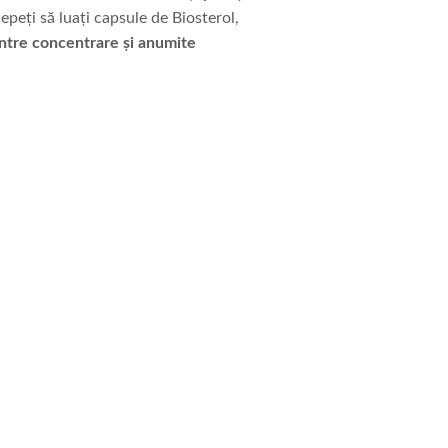
epeți să luați capsule de Biosterol,
între concentrare și anumite