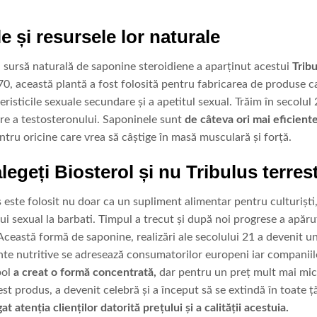
 și resursele lor naturale
 sursă naturală de saponine steroidiene a aparținut acestui
Trib
’70, această plantă a fost folosită pentru fabricarea de produse 
isticile sexuale secundare și a apetitul sexual. Trăim în secolul 2
re a testosteronului. Saponinele sunt
de câteva ori mai eficient
entru oricine care vrea să câștige în masă musculară și forță.
legeți Biosterol și nu Tribulus terres
is este folosit nu doar ca un supliment alimentar pentru culturiș
lui sexual la barbati. Timpul a trecut și după noi progrese a apăr
 Această formă de saponine, realizări ale secolului 21 a devenit u
nte nutritive se adresează consumatorilor europeni iar companiil
bol
a creat o formă concentrată,
dar pentru un preț mult mai mic
st produs, a devenit celebră și a început să se extindă în toate ță
gat atenția clienților datorită prețului și a calității acestuia.