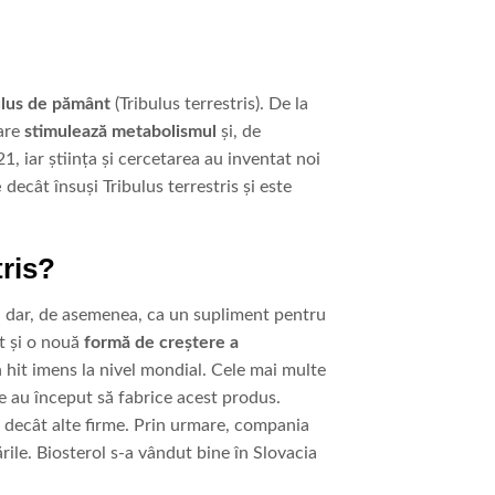
ulus de pământ
(Tribulus terrestris). De la
care
stimulează metabolismul
și, de
1, iar știința și cercetarea au inventat noi
e
decât însuși Tribulus terrestris și este
tris?
ti, dar, de asemenea, ca un supliment pentru
ut și o nouă
formă de creștere a
n hit imens la nivel mondial. Cele mai multe
e au început să fabrice acest produs.
 decât alte firme. Prin urmare, compania
rile. Biosterol s-a vândut bine în Slovacia