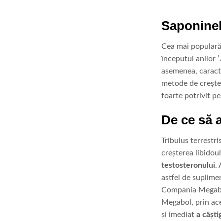
Saponinele
Cea mai populară
începutul anilor 
asemenea, caracter
metode de crește
foarte potrivit p
De ce să a
Tribulus terrestr
creșterea libidou
testosteronului
.
astfel de suplime
Compania Mega
Megabol, prin ace
și imediat
a câști