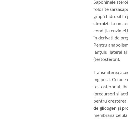
Saponinele steroi
folosite sarsasap
grupă hidroxil în 
steroizi
. La om, e
condiția enzimei 
în derivați de pr
Pentru anabolism
lanțului lateral 
(testosteron).
Transmiterea aces
mg pe zi. Cu acea
testosteronul libe
(precursori și ac
pentru creșterea 
de glicogen și pro
membrana celulară