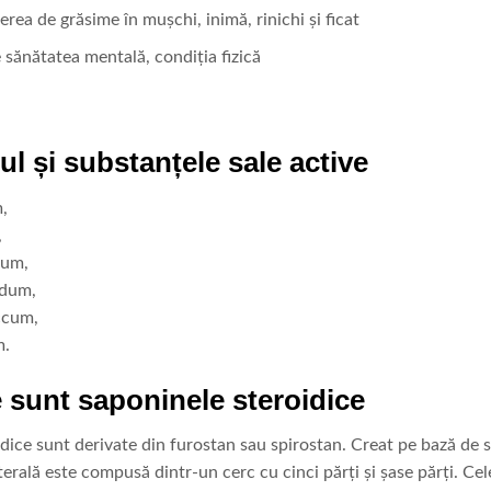
rea de grăsime în mușchi, inimă, rinichi și ficat
sănătatea mentală, condiția fizică
ul și substanțele sale active
m,
,
dum,
idum,
ccum,
m.
sunt saponinele steroidice
dice sunt derivate din furostan sau spirostan. Creat pe bază de 
aterală este compusă dintr-un cerc cu cinci părți și șase părți. Ce