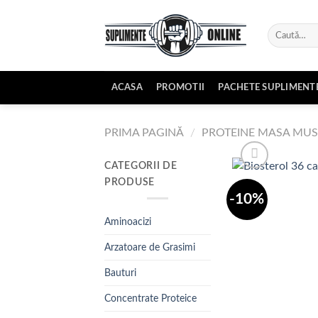
Skip
to
Caută
content
după:
ACASA
PROMOTII
PACHETE SUPLIMENT
PRIMA PAGINĂ
/
PROTEINE MASA MU
CATEGORII DE
PRODUSE
-10%
Aminoacizi
Arzatoare de Grasimi
Bauturi
Concentrate Proteice