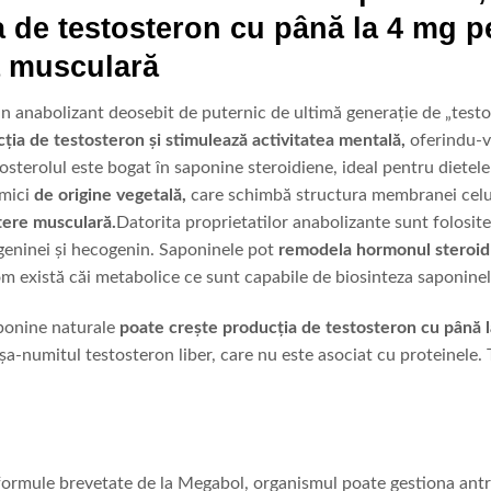
 de testosteron cu până la 4 mg pe 
a musculară
un anabolizant deosebit de puternic de ultimă generație de „test
ția de testosteron și stimulează activitatea mentală,
oferindu-vă
sterolul este bogat în saponine steroidiene, ideal pentru dietele
imici
de origine vegetală,
care schimbă structura membranei celule
tere musculară.
Datorita proprietatilor anabolizante sunt folosit
geninei și hecogenin. Saponinele pot
remodela hormonul steroid 
m există căi metabolice ce sunt capabile de biosinteza saponinel
aponine naturale
poate crește producția de testosteron cu până l
așa-numitul testosteron liber, care nu este asociat cu proteinele. 
formule brevetate de la Megabol, organismul poate gestiona antr