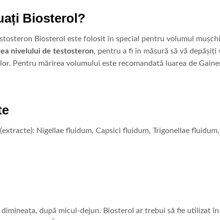
uați Biosterol?
stosteron Biosterol este folosit în special pentru volumul mușchil
ea nivelului de testosteron
, pentru a fi în măsură să vă depășiți 
lor. Pentru mărirea volumului este recomandată luarea de Gaine
te
(extracte): Nigellae fluidum, Capsici fluidum, Trigonellae fluidu
dimineața, după micul-dejun. Biosterol ar trebui să fie utilizat în