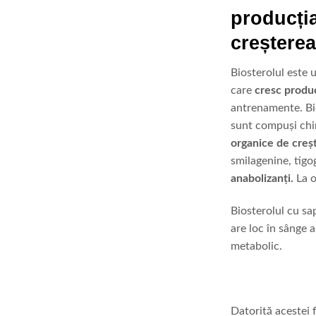
producția
creștere
Biosterolul este 
care
cresc produc
antrenamente. Bio
sunt compuși ch
organice de
creș
smilagenine, tigo
anabolizanți.
La o
Biosterolul cu s
are loc în sânge 
metabolic.
Datorită acestei 