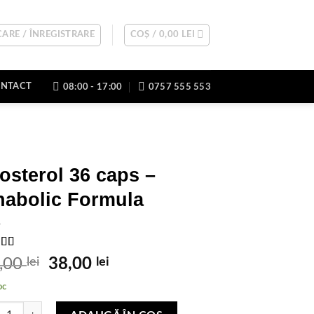
ARE / ÎNREGISTRARE
COȘ /
0,00
LEI
NTACT
08:00 - 17:00
0757 555 553
osterol 36 caps –
nabolic Formula
uat
Prețul
Prețul
,00
lei
38,00
lei
57
inițial
curent
5 pe
oc
 a
a
este:
uări
itate Biosterol 36 caps - Anabolic Formula