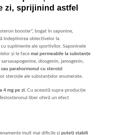
zi, sprijinind astfel
osteron booster”, bogat în saponine,
 îndeplinirea obiectivelor la
 cu suplimente ale sportivilor. Saponinele
lor și le face
mai permeabile la substanțe
e sarsasapogenine, diosgenin, jamogenin,
sau parahormonul cu steroizi
or steroide ale substanțelor enumerate.
a 4 mg pe zi.
Cu această supra-producție
Testosteronul liber oferă un efect
enamente mult mai dificile și
puteți stabili