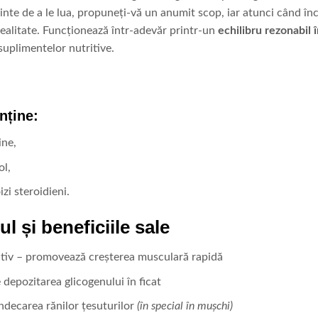
ainte de a le lua, propuneți-vă un anumit scop, iar atunci când înc
realitate. Funcționează într-adevăr printr-un
echilibru rezonabil 
suplimentelor nutritive.
nține:
ne,
ol,
zi steroidieni.
ul și beneficiile sale
ctiv – promovează creșterea musculară rapidă
depozitarea glicogenului în ficat
ndecarea rănilor țesuturilor
(în special în mușchi)