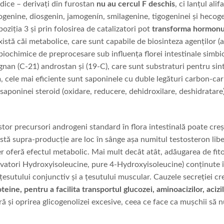
dice – derivați din furostan
nu au cercul F deschis
, ci lanțul ali
ogenine, diosgenin, jamogenín, smilagenine, tigogeninei și heco
poziția 3 și prin folosirea de catalizatori pot
transforma hormonul
xistă căi metabolice, care sunt capabile de biosinteza agenților (a
biochimice de preprocesare sub influența florei intestinale simb
egnan (C-21) androstan și (19-C), care sunt substraturi pentru sin
, cele mai eficiente sunt saponinele cu duble legături carbon-c
al saponinei steroid (oxidare, reducere, dehidroxilare, deshidrat
tor precursori androgeni standard în flora intestinală poate cre
stă supra-producție are loc în sânge așa numitul testosteron libe
r oferă efectul metabolic. Mai mult decât atât, adăugarea de fitost
tivatori Hydroxyisoleucine, pure 4-Hydroxyisoleucine) conținute 
țesutului conjunctiv și a țesutului muscular. Cauzele secreției c
teine, pentru a facilita transportul glucozei,
aminoacizilor, acizil
 și oprirea glicogenolizei excesive, ceea ce face ca mușchii să n