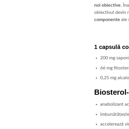
noi obiective
. În
obiectivul devin 
componente
ale 
1 capsulă co
200 mg saponi
66 mg fitoster
0,25 mg alcaloi
Biosterol-
anabolizant a
îmbunătățește 
accelerează vi