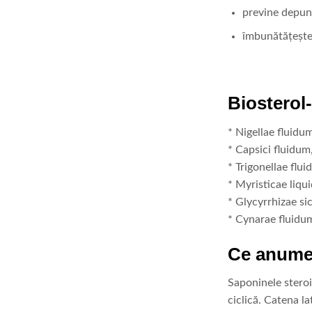
previne depune
îmbunătățește 
Biosterol-
* Nigellae fluidu
* Capsici fluidum
* Trigonellae flui
* Myristicae liqu
* Glycyrrhizae si
* Cynarae fluidu
Ce anume 
Saponinele steroi
ciclică. Catena l