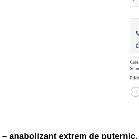
de l
clien
Categ
Stim
Etic
 – anabolizant extrem de puternic,