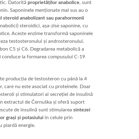
fatic. Datorită
proprietăților anabolice
, sunt
genin. Saponinele menționate mai sus au o
 steroid anabolizant sau parahormonii
nabolici) steroidici, așa-zise saponine, cu
iotice. Aceste enzime transformă saponinele
teza testosteronului și androsteronului.
arbon C5 și C6. Degradarea metabolică a
are) conduce la formarea compusului C-19
ște producția de testosteron cu până la 4
r, care nu este asociat cu proteinele. Doar
eroli și stimulatori ai secreției de insulină
în extractul de Černuška și oferă suport
rescute de insulină sunt stimularea
sintezei
or grași și potasiului
în celule prin
u piardă energie.