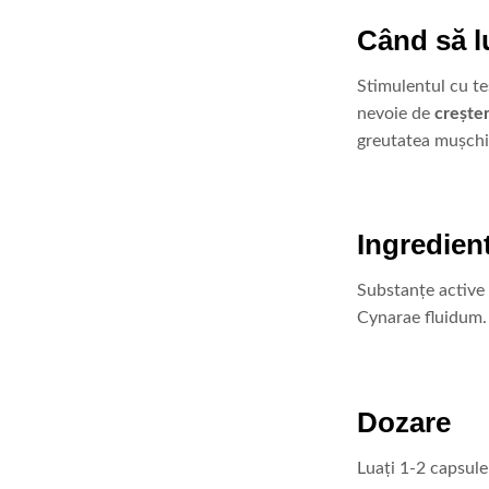
Când să l
Stimulentul cu te
nevoie de
creșter
greutatea mușchi
Ingredien
Substanţe active 
Cynarae fluidum.
Dozare
Luați 1-2 capsule 