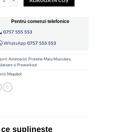
fost:
38,00 lei.
a
ADAUGĂ ÎN COȘ
ți
42,00 lei.
Pentru comenzi telefonice
0757 555 553
WhatsApp
0757 555 553
orii:
Aminoacizi
,
Proteine Masa Musculara
,
ulatoare si Preworkout
hetă:
Megabol
 ce suplinește