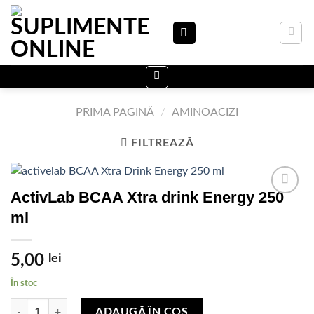
Skip
to
content
PRIMA PAGINĂ
/
AMINOACIZI
FILTREAZĂ
ActivLab BCAA Xtra drink Energy 250
ml
Adauga
in Lista
de
5,00
lei
dorinte
În stoc
Cantitate ActivLab BCAA Xtra drink Energy 250 ml
ADAUGĂ ÎN COȘ