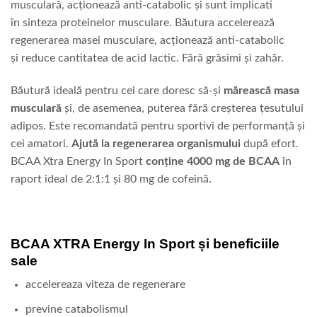
musculară, acționează anti-catabolic și sunt implicati
în sinteza proteinelor musculare. Băutura accelerează
regenerarea masei musculare, acționează anti-catabolic
și reduce cantitatea de acid lactic. Fără grăsimi și zahăr.
Băutură ideală pentru cei care doresc să-și
mărească masa
musculară
și, de asemenea, puterea fără creșterea țesutului
adipos. Este recomandată pentru sportivi de performanță și
cei amatori.
Ajută la regenerarea organismului
după efort.
BCAA Xtra Energy In Sport
conține 4000 mg de BCAA
în
raport ideal de 2:1:1 și 80 mg de cofeină.
BCAA XTRA Energy In Sport și beneficiile
sale
accelereaza viteza de regenerare
previne catabolismul