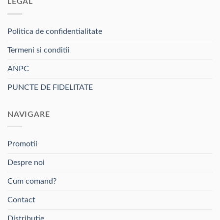
LEGAL
multe
variații.
Opțiunile
Politica de confidentialitate
pot
fi
Termeni si conditii
alese
ANPC
în
pagina
PUNCTE DE FIDELITATE
produsului.
NAVIGARE
Promotii
Despre noi
Cum comand?
Contact
Distributie