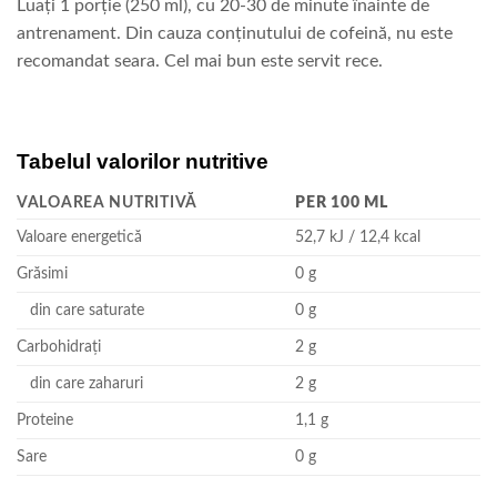
Luați 1 porție (250 ml), cu 20-30 de minute înainte de
antrenament. Din cauza conținutului de cofeină, nu este
recomandat seara. Cel mai bun este servit rece.
Tabelul valorilor nutritive
VALOAREA NUTRITIVĂ
PER 100 ML
Valoare energetică
52,7 kJ / 12,4 kcal
Grăsimi
0 g
din care saturate
0 g
Carbohidrați
2 g
din care zaharuri
2 g
Proteine
1,1 g
Sare
0 g