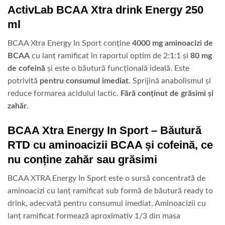
ActivLab BCAA Xtra drink Energy 250
ml
BCAA Xtra Energy In Sport conține
4000 mg aminoacizi de
BCAA
cu lanț ramificat în raportul optim de 2:1:1 și
80 mg
de cofeină
și este o băutură funcțională ideală. Este
potrivită
pentru consumul imediat
. Sprijină anabolismul și
reduce formarea acidului lactic.
Fără conținut de grăsimi și
zahăr
.
BCAA Xtra Energy In Sport – Băutură
RTD cu aminoacizii BCAA și cofeină, ce
nu conține zahăr sau grăsimi
BCAA XTRA Energy In Sport este o sursă concentrată de
aminoacizi cu lanț ramificat sub formă de băutură ready to
drink, adecvată pentru consumul imediat. Aminoacizii cu
lanț ramificat formează aproximativ 1/3 din masa