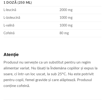
1 DOZĂ (250 ML)
L-leucină
2000 mg
L-izoleucină
1000 mg
L-valină
1000 mg
Cofeină
80 mg
Atenție
Produsul nu servește ca un substitut pentru un regim
alimentar variat. Nu lăsați la Îndemâna copiilor și expus la
soare, ci într-un loc uscat, la sub 25°C. Nu este potrivit
pentru copii, femei gravide și care alăptează. Produsul
conține cofeină.