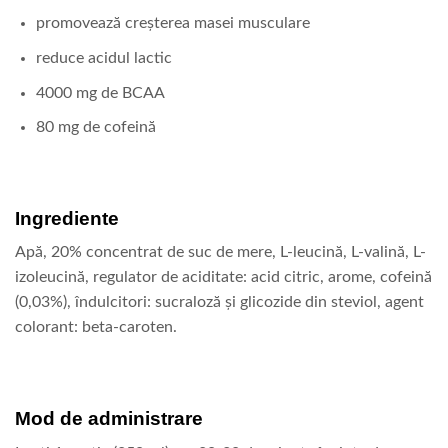
promovează creșterea masei musculare
reduce acidul lactic
4000 mg de BCAA
80 mg de cofeină
Ingrediente
Apă, 20% concentrat de suc de mere, L-leucină, L-valină, L-
izoleucină, regulator de aciditate: acid citric, arome, cofeină
(0,03%), îndulcitori: sucraloză și glicozide din steviol, agent
colorant: beta-caroten.
Mod de administrare