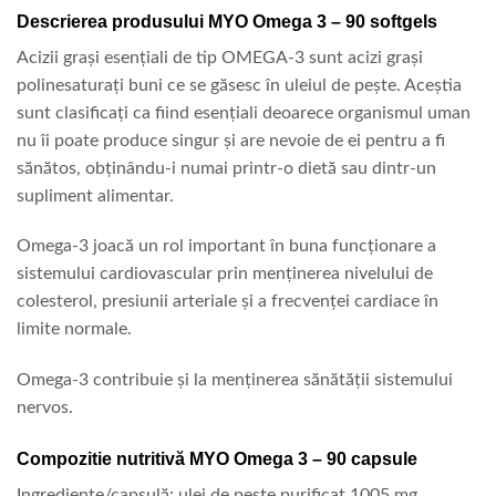
Descrierea produsului MYO Omega 3 – 90 softgels
Acizii grași esențiali de tip OMEGA-3 sunt acizi grași
polinesaturați buni ce se gӑsesc în uleiul de pește. Aceștia
sunt clasificați ca fiind esențiali deoarece organismul uman
nu îi poate produce singur și are nevoie de ei pentru a fi
sӑnӑtos, obținându-i numai printr-o dietӑ sau dintr-un
supliment alimentar.
Omega-3 joacӑ un rol important în buna funcționare a
sistemului cardiovascular prin menținerea nivelului de
colesterol, presiunii arteriale și a frecvenței cardiace în
limite normale.
Omega-3 contribuie și la menținerea sӑnӑtӑții sistemului
nervos.
Compozitie nutritivă MYO Omega 3 – 90 capsule
Ingrediente/capsulӑ: ulei de pește purificat 1005 mg,