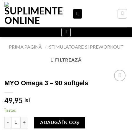
Skip
to
content
PRIMA PAGINĂ
/
STIMULATOARE SI PREWORKOUT
FILTREAZĂ
MYO Omega 3 – 90 softgels
Adauga
49,95
lei
in Lista
de
În stoc
dorinte
Cantitate MYO Omega 3 - 90 softgels
ADAUGĂ ÎN COȘ