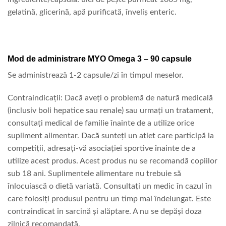
gelatinӑ, glicerinӑ, apӑ purificatӑ, înveliș enteric.
Mod de administrare MYO Omega 3 – 90 capsule
Se administrează 1-2 capsule/zi în timpul meselor.
Contraindicații: Dacӑ aveți o problemӑ de naturӑ medicalӑ
(inclusiv boli hepatice sau renale) sau urmați un tratament,
consultați medical de familie înainte de a utilize orice
supliment alimentar. Dacӑ sunteți un atlet care participӑ la
competiții, adresați-vӑ asociației sportive înainte de a
utilize acest produs. Acest produs nu se recomandӑ copiilor
sub 18 ani. Suplimentele alimentare nu trebuie sӑ
înlocuiascӑ o dietӑ variatӑ. Consultați un medic în cazul în
care folosiți produsul pentru un timp mai îndelungat. Este
contraindicat în sarcinӑ și alӑptare. A nu se depӑși doza
zilnicӑ recomandatӑ.