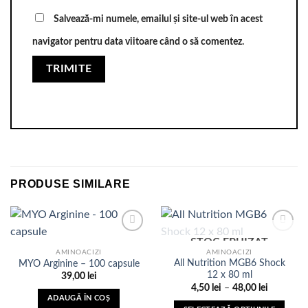
Salvează-mi numele, emailul și site-ul web în acest
navigator pentru data viitoare când o să comentez.
PRODUSE SIMILARE
STOC EPUIZAT
AMINOACIZI
AMINOACIZI
All Nutrition MGB6 Shock
MYO Arginine – 100 capsule
Adauga
Adauga
12 x 80 ml
in Lista
in Lista
39,00
lei
de
de
Interval
4,50
lei
–
48,00
lei
dorinte
dorinte
de
ADAUGĂ ÎN COȘ
prețuri: