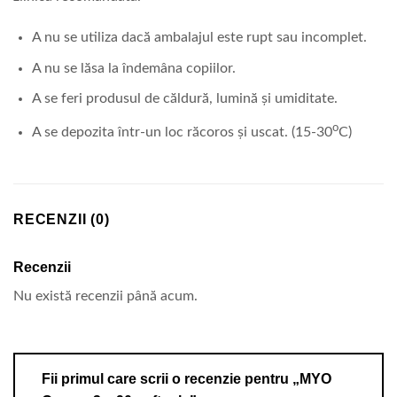
A nu se utiliza dacӑ ambalajul este rupt sau incomplet.
A nu se lӑsa la îndemâna copiilor.
A se feri produsul de cӑldurӑ, luminӑ și umiditate.
o
A se depozita într-un loc rӑcoros și uscat. (15-30
C)
RECENZII (0)
Recenzii
Nu există recenzii până acum.
Fii primul care scrii o recenzie pentru „MYO