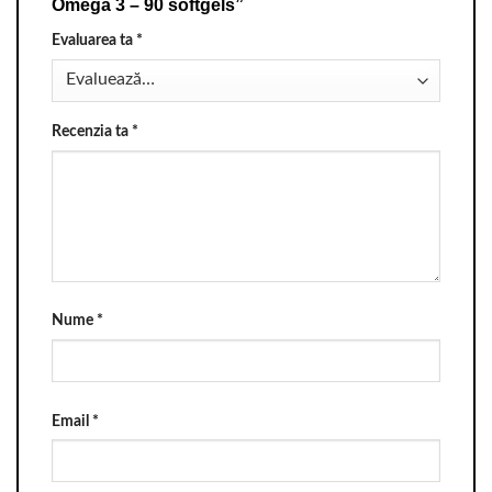
Omega 3 – 90 softgels”
Evaluarea ta
*
Recenzia ta
*
Nume
*
Email
*