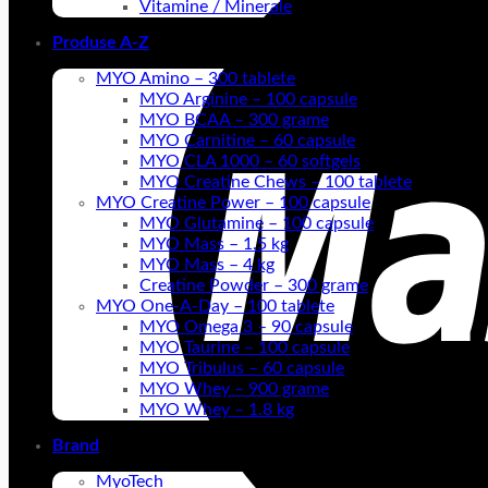
Vitamine / Minerale
Produse A-Z
MYO Amino – 300 tablete
MYO Arginine – 100 capsule
MYO BCAA – 300 grame
MYO Carnitine – 60 capsule
MYO CLA 1000 – 60 softgels
MYO Creatine Chews – 100 tablete
MYO Creatine Power – 100 capsule
MYO Glutamine – 100 capsule
MYO Mass – 1.5 kg
MYO Mass – 4 kg
Creatine Powder – 300 grame
MYO One-A-Day – 100 tablete
MYO Omega 3 – 90 capsule
MYO Taurine – 100 capsule
MYO Tribulus – 60 capsule
MYO Whey – 900 grame
MYO Whey – 1.8 kg
Brand
MyoTech