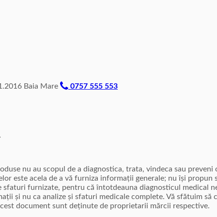
.2016 Baia Mare
0757 555 553
L
produse nu au scopul de a diagnostica, trata, vindeca sau preven
lor este acela de a vă furniza informații generale; nu își propun s
e sfaturi furnizate, pentru că întotdeauna diagnosticul medical n
rmații și nu ca analize și sfaturi medicale complete. Vă sfătuim s
cest document sunt deținute de proprietarii mărcii respective.