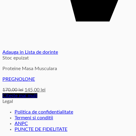
Adauga in Lista de dorinte
Stoc epuizat
Proteine Masa Musculara
PREGNOLONE
Prețul
Prețul
170,00
lei
145,00
lei
inițial
curent
Citește mai mult
a
este:
Legal
fost:
145,00 lei.
Politica de confidentialitate
170,00 lei.
Termeni si conditii
ANPC
PUNCTE DE FIDELITATE