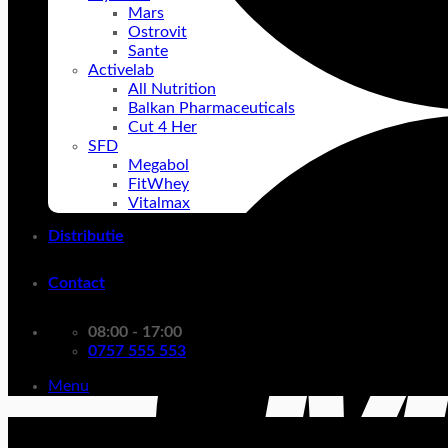
Mars
Ostrovit
Sante
Activelab
All Nutrition
Balkan Pharmaceuticals
Cut 4 Her
SFD
Megabol
FitWhey
Vitalmax
Distributie
Contact
08:00 - 17:00
0757 555 553
Menu
Balkan Pharmaceuticals