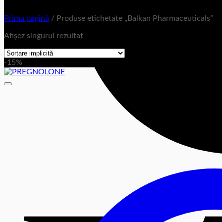
Prima pagină
/
Produse etichetate „Balkan Pharmaceuticals”
Afișez singurul rezultat
-15%