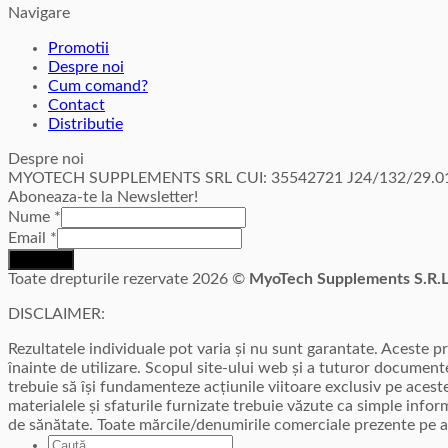
Navigare
Promotii
Despre noi
Cum comand?
Contact
Distributie
Despre noi
MYOTECH SUPPLEMENTS SRL CUI: 35542721 J24/132/29.01
Aboneaza-te la Newsletter!
Nume
*
Email
*
Inscriere
Toate drepturile rezervate 2026 ©
MyoTech Supplements S.R.
DISCLAIMER:
Rezultatele individuale pot varia și nu sunt garantate. Aceste 
înainte de utilizare. Scopul site-ului web și a tuturor documente
trebuie să își fundamenteze acțiunile viitoare exclusiv pe acest
materialele și sfaturile furnizate trebuie văzute ca simple info
de sănătate. Toate mărcile/denumirile comerciale prezente pe a
Caută