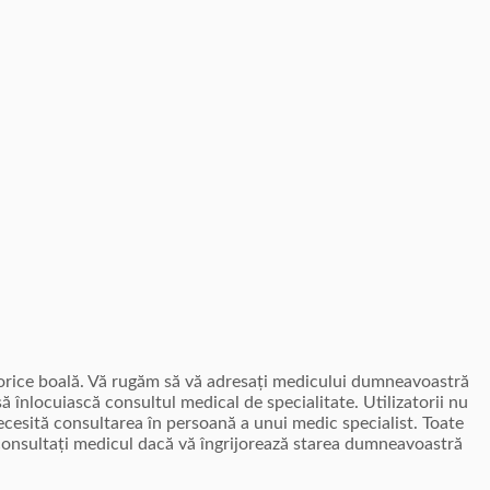
i orice boală. Vă rugăm să vă adresați medicului dumneavoastră
ă înlocuiască consultul medical de specialitate. Utilizatorii nu
ecesită consultarea în persoană a unui medic specialist. Toate
ă consultați medicul dacă vă îngrijorează starea dumneavoastră