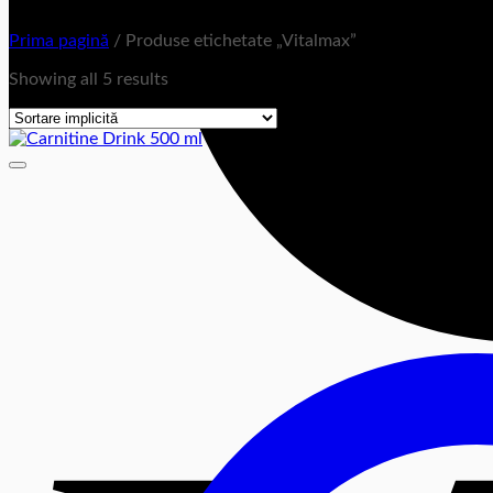
Prima pagină
/
Produse etichetate „Vitalmax”
Showing all 5 results