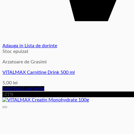
Adauga in Lista de dorinte
Stoc epuizat
Arzatoare de Grasimi
VITALMAX Carnitine Drink 500 ml
5,00
lei
Selectează opțiunile
Acest
-21%
produs
are
mai
multe
variații.
Opțiunile
pot