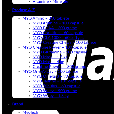
Vitamine / Minerale
Produse A-Z
MYO Amino – 300 tablete
MYO Arginine – 100 capsule
MYO BCAA – 300 grame
MYO Carnitine – 60 capsule
MYO CLA 1000 – 60 softgels
MYO Creatine Chews – 100 tablete
MYO Creatine Power – 100 capsule
MYO Glutamine – 100 capsule
MYO Mass – 1.5 kg
MYO Mass – 4 kg
Creatine Powder – 300 grame
MYO One-A-Day – 100 tablete
MYO Omega 3 – 90 capsule
MYO Taurine – 100 capsule
MYO Tribulus – 60 capsule
MYO Whey – 900 grame
MYO Whey – 1.8 kg
Brand
MyoTech