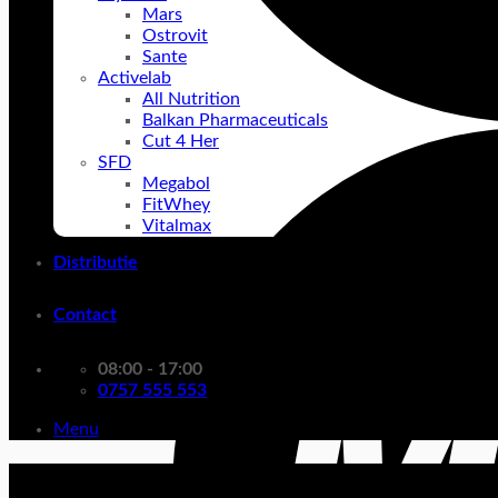
Mars
Ostrovit
Sante
Activelab
All Nutrition
Balkan Pharmaceuticals
Cut 4 Her
SFD
Megabol
FitWhey
Vitalmax
Distributie
Contact
08:00 - 17:00
0757 555 553
Menu
Vitalmax