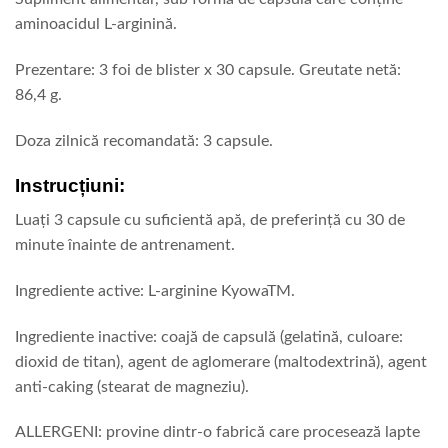
aminoacidul L-arginină.
Prezentare: 3 foi de blister x 30 capsule. Greutate netă:
86,4 g.
Doza zilnică recomandată: 3 capsule.
Instrucțiuni:
Luați 3 capsule cu suficientă apă, de preferință cu 30 de
minute înainte de antrenament.
Ingrediente active: L-arginine KyowaTM.
Ingrediente inactive: coajă de capsulă (gelatină, culoare:
dioxid de titan), agent de aglomerare (maltodextrină), agent
anti-caking (stearat de magneziu).
ALLERGENI: provine dintr-o fabrică care procesează lapte