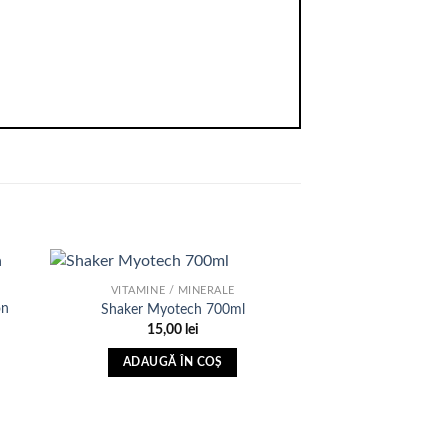
VITAMINE / MINERALE
on
Shaker Myotech 700ml
15,00
lei
uga
Adauga
sta
in Lista
ADAUGĂ ÎN COȘ
e
de
nte
dorinte
t
lei.