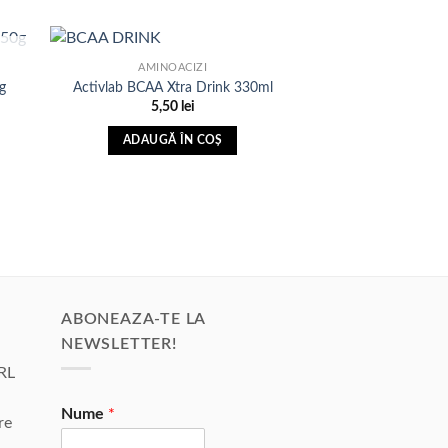
AMINOACIZI
g
Activlab BCAA Xtra Drink 330ml
5,50
lei
uga
Adauga
t
sta
in Lista
ADAUGĂ ÎN COȘ
e
de
lei.
nte
dorinte
ABONEAZA-TE LA
NEWSLETTER!
RL
Nume
*
re