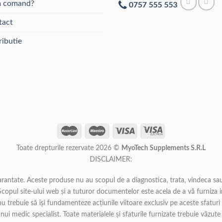
alese
 comand?
0757 555 553
în
tact
pagina
produsului.
ributie
Toate drepturile rezervate 2026 ©
MyoTech Supplements S.R.L
DISCLAIMER:
garantate. Aceste produse nu au scopul de a diagnostica, trata, vindeca sa
copul site-ului web și a tuturor documentelor este acela de a vă furniza i
i nu trebuie să își fundamenteze acțiunile viitoare exclusiv pe aceste sfatur
i medic specialist. Toate materialele și sfaturile furnizate trebuie văzute c