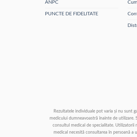
ANPC
Cum
pagina
produsului.
PUNCTE DE FIDELITATE
Con
Dist
Rezultatele individuale pot varia și nu sunt 
medicului dumneavoastră înainte de utilizare. S
consultul medical de specialitate. Utilizatori
medical necesită consultarea în persoană a unu