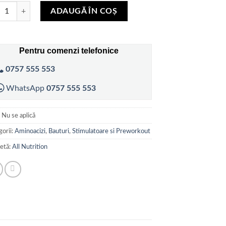
itate All Nutrition AAKG Shock Shot
la
ADAUGĂ ÎN COȘ
60,00 lei
Pentru comenzi telefonice
0757 555 553
WhatsApp
0757 555 553
:
Nu se aplică
orii:
Aminoacizi
,
Bauturi
,
Stimulatoare si Preworkout
hetă:
All Nutrition