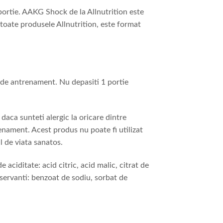
portie. AAKG Shock de la Allnutrition este
 toate produsele Allnutrition, este format
e de antrenament. Nu depasiti 1 portie
daca sunteti alergic la oricare dintre
enament. Acest produs nu poate fi utilizat
l de viata sanatos.
e aciditate: acid citric, acid malic, citrat de
nservanti: benzoat de sodiu, sorbat de