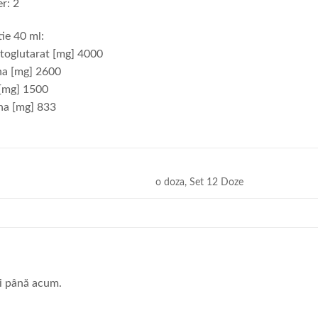
er: 2
ie 40 ml:
etoglutarat [mg] 4000
ina [mg] 2600
 [mg] 1500
ina [mg] 833
o doza, Set 12 Doze
ii până acum.