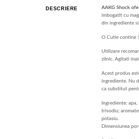
AAKG Shock ofe
DESCRIERE
imbogatit cu magn
din ingrediente si
O Cutie contine 1
Utilizare recoman
zilnic. Agitati ina
Acest produs este
ingrediente. Nu d
ca substitut pentr
Ingrediente: apa, 
trisodiu; aromate
potasiu.
Dimensiunea porti