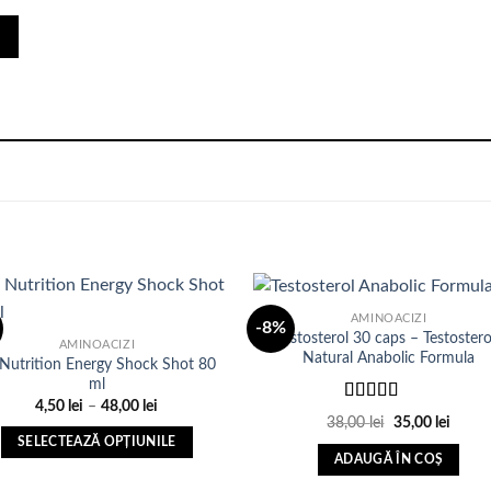
AMINOACIZI
-8%
Testosterol 30 caps – Testoster
AMINOACIZI
Natural Anabolic Formula
 Nutrition Energy Shock Shot 80
Adauga
Ada
ml
in Lista
in Li
de
d
Interval
4,50
lei
–
48,00
lei
Evaluat
dorinte
dori
de
Prețul
Prețul
38,00
lei
35,00
lei
la
3.57
prețuri:
inițial
curen
SELECTEAZĂ OPȚIUNILE
din 5
4,50 lei
a
este:
ADAUGĂ ÎN COȘ
până
fost:
35,00 
Acest
la
38,00 lei.