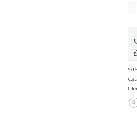
Cant
SKU
Categ
Etic