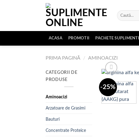
Skip
to
Caută
content
după:
ACASA
PROMOTII
PACHETE SUPLIMENT
PRIMA PAGINĂ
/
AMINOACIZI
CATEGORII DE
PRODUSE
-25%
Aminoacizi
Arzatoare de Grasimi
Bauturi
Concentrate Proteice