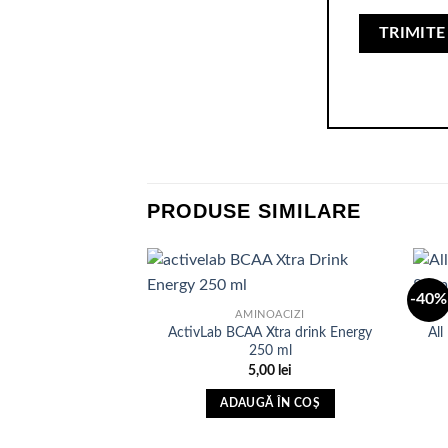
PRODUSE SIMILARE
-40%
AMINOACIZI
ActivLab BCAA Xtra drink Energy
All
Adauga
250 ml
in Lista
de
5,00
lei
dorinte
ADAUGĂ ÎN COȘ