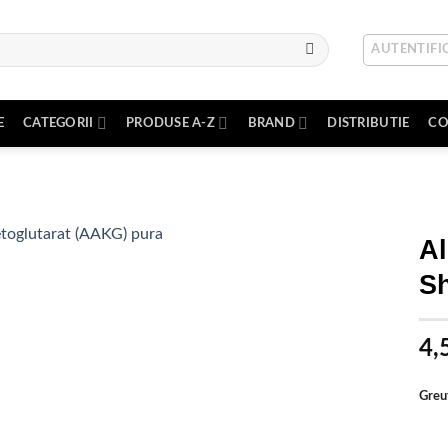
AUTENTIFIC
E
CATEGORII
PRODUSE A-Z
BRAND
DISTRIBUTIE
CO
Al
S
Adauga
in Lista
4,
de
dorinte
Greu