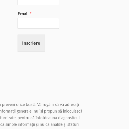
Email
*
Inscriere
u preveni orice boală. Vă rugăm să vă adresați
nformații generale; nu își propun să înlocuiască
i furnizate, pentru că întotdeauna diagnosticul
a simple informații și nu ca analize și sfaturi