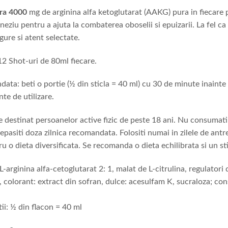
ra 4000
mg de arginina alfa ketoglutarat (AAKG) pura in fiecare 
eziu pentru a ajuta la combaterea oboselii si epuizarii. La fel ca
gure si atent selectate.
2 Shot-uri de 80ml fiecare.
data: beti o portie (½ din sticla = 40 ml) cu 30 de minute inaint
inte de utilizare.
 destinat persoanelor active fizic de peste 18 ani. Nu consumati 
epasiti doza zilnica recomandata. Folositi numai in zilele de antr
u o dieta diversificata. Se recomanda o dieta echilibrata si un sti
L-arginina alfa-cetoglutarat 2: 1, malat de L-citrulina, regulatori d
, colorant: extract din sofran, dulce: acesulfam K, sucraloza; co
i: ½ din flacon = 40 ml