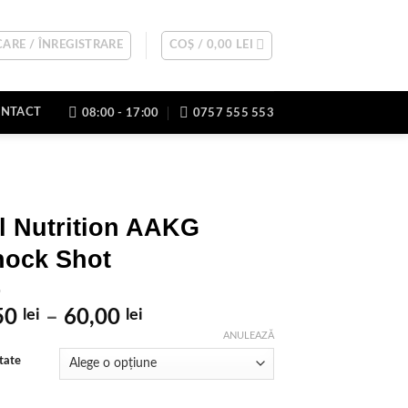
ARE / ÎNREGISTRARE
COȘ /
0,00
LEI
NTACT
08:00 - 17:00
0757 555 553
l Nutrition AAKG
hock Shot
Interval
50
lei
–
60,00
lei
de
ANULEAZĂ
prețuri:
tate
4,50 lei
până