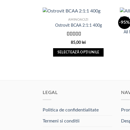
AMINOACIZI
-95%
Ostrovit BCAA 2:1:1 400g
All
Adauga
in Lista
Evaluat la
de
85,00
lei
5.00
din 5
dorinte
SELECTEAZĂ OPȚIUNILE
Acest
produs
are
mai
multe
LEGAL
NA
variații.
Opțiunile
pot
Politica de confidentialitate
Prom
fi
alese
Termeni si conditii
Desp
în