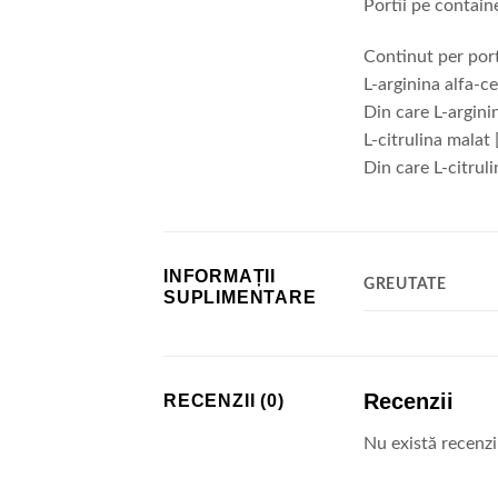
Portii pe contain
Continut per port
L-arginina alfa-c
Din care L-argin
L-citrulina malat
Din care L-citrul
INFORMAȚII
GREUTATE
SUPLIMENTARE
Recenzii
RECENZII (0)
Nu există recenz