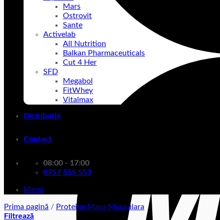
Mars
Ostrovit
Sante
Activelab
All Nutrition
Balkan Pharmaceuticals
Cut 4 Her
SFD
Megabol
FitWhey
Vitalmax
Distributie
Contact
08:00 - 17:00
0757 555 553
Menu
Prima pagină
/
Proteine Masa Musculara
Filtrează