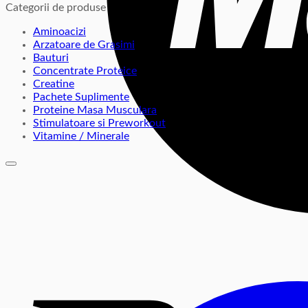
Categorii de produse
Aminoacizi
Arzatoare de Grasimi
Bauturi
Concentrate Proteice
Creatine
Pachete Suplimente
Proteine Masa Musculara
Stimulatoare si Preworkout
Vitamine / Minerale