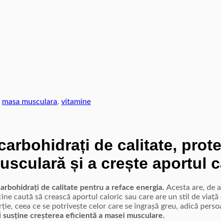
,
masa musculara
,
vitamine
rbohidrați de calitate, prote
usculară și a crește aportul c
arbohidrați de calitate pentru a reface energia.
Acesta are, de 
cine caută să crească aportul caloric sau care are un stil de viață
rție, ceea ce se potrivește celor care se îngrașă greu, adică perso
i susține creșterea eficientă a masei musculare.