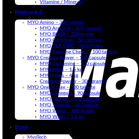
Vitamine / Minerale
Produse A-Z
MYO Amino – 300 tablete
MYO Arginine – 100 capsule
MYO BCAA – 300 grame
MYO Carnitine – 60 capsule
MYO CLA 1000 – 60 softgels
MYO Creatine Chews – 100 tablete
MYO Creatine Power – 100 capsule
MYO Glutamine – 100 capsule
MYO Mass – 1.5 kg
MYO Mass – 4 kg
Creatine Powder – 300 grame
MYO One-A-Day – 100 tablete
MYO Omega 3 – 90 capsule
MYO Taurine – 100 capsule
MYO Tribulus – 60 capsule
MYO Whey – 900 grame
MYO Whey – 1.8 kg
Brand
MyoTech