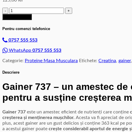
Cantitate
Gainer
Adaugă în coș
737
-
Pentru comenzi telefonice
3000g
(BAG)
0757 555 553
-
Masa
WhatsApp
0757 555 553
Musculara
Categorie:
Proteine Masa Musculara
Etichete:
Creatina
,
gainer
Descriere
Gainer 737 – un amestec de ca
pentru a susține creșterea m
Gainer 737
este un amestec eficient de nutrienți care conține
c
creșterea și menținerea mușchilor.
Acesta va fi apreciat de ori
plus, acest gainer are un gust delicios și conține 363 kcal pe po
a acestui gainer poate
crește considerabil aportul de energie ș