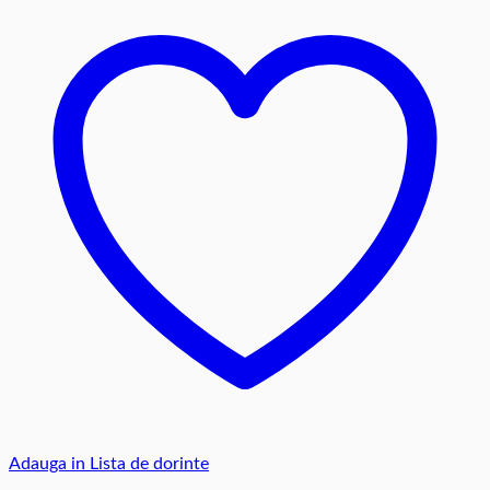
multe
variații.
Opțiunile
pot
fi
alese
în
pagina
produsului.
Adauga in Lista de dorinte