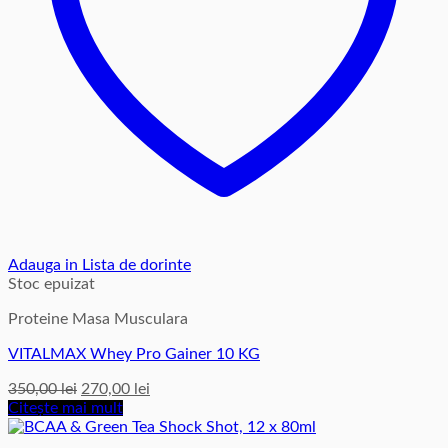
Adauga in Lista de dorinte
Stoc epuizat
Proteine Masa Musculara
VITALMAX Whey Pro Gainer 10 KG
Prețul
Prețul
350,00
lei
270,00
lei
inițial
curent
Citește mai mult
a
este:
fost:
270,00 lei.