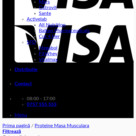
Mars
Ostrovit
Sante
Activelab
All Nutrition
Balkan Pharmaceuticals
Cut 4 Her
SFD
Megabol
FitWhey
Vitalmax
Distributie
Contact
08:00 - 17:00
0757 555 553
Menu
Prima pagină
/
Proteine Masa Musculara
Filtrează