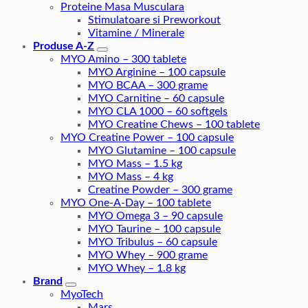
Proteine Masa Musculara
Stimulatoare si Preworkout
Vitamine / Minerale
Produse A-Z
MYO Amino – 300 tablete
MYO Arginine – 100 capsule
MYO BCAA – 300 grame
MYO Carnitine – 60 capsule
MYO CLA 1000 – 60 softgels
MYO Creatine Chews – 100 tablete
MYO Creatine Power – 100 capsule
MYO Glutamine – 100 capsule
MYO Mass – 1.5 kg
MYO Mass – 4 kg
Creatine Powder – 300 grame
MYO One-A-Day – 100 tablete
MYO Omega 3 – 90 capsule
MYO Taurine – 100 capsule
MYO Tribulus – 60 capsule
MYO Whey – 900 grame
MYO Whey – 1.8 kg
Brand
MyoTech
Mars