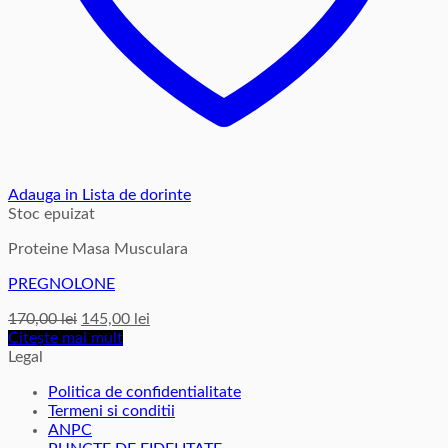
Adauga in Lista de dorinte
Stoc epuizat
Proteine Masa Musculara
PREGNOLONE
Prețul
Prețul
170,00
lei
145,00
lei
inițial
curent
Citește mai mult
a
este:
Legal
fost:
145,00 lei.
Politica de confidentialitate
170,00 lei.
Termeni si conditii
ANPC