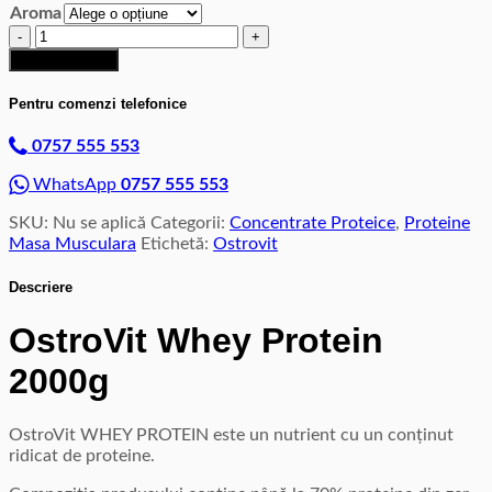
Aroma
a
este:
Cantitate
fost:
230,00 lei.
OstroVit
250,00 lei.
Adaugă în coș
Whey
Protein
Pentru comenzi telefonice
2000g
0757 555 553
WhatsApp
0757 555 553
SKU:
Nu se aplică
Categorii:
Concentrate Proteice
,
Proteine
Masa Musculara
Etichetă:
Ostrovit
Descriere
OstroVit Whey Protein
2000g
OstroVit WHEY PROTEIN este un nutrient cu un conținut
ridicat de proteine.