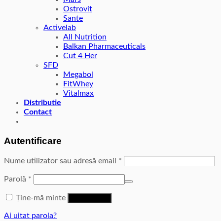
Ostrovit
Sante
Activelab
All Nutrition
Balkan Pharmaceuticals
Cut 4 Her
SFD
Megabol
FitWhey
Vitalmax
Distributie
Contact
Autentificare
Nume utilizator sau adresă email
*
Parolă
*
Ține-mă minte
Autentificare
Ai uitat parola?