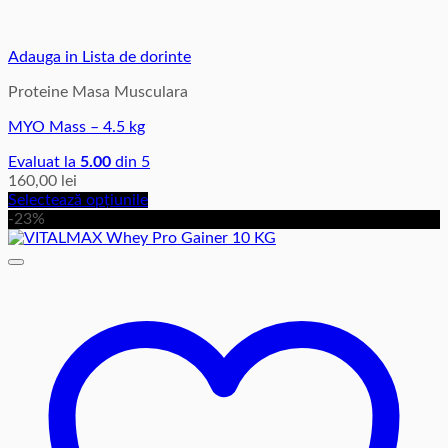
Adauga in Lista de dorinte
Proteine Masa Musculara
MYO Mass – 4.5 kg
Evaluat la
5.00
din 5
160,00
lei
Selectează opțiunile
Acest
-23%
produs
are
mai
multe
variații.
Opțiunile
pot
fi
alese
în
pagina
produsului.