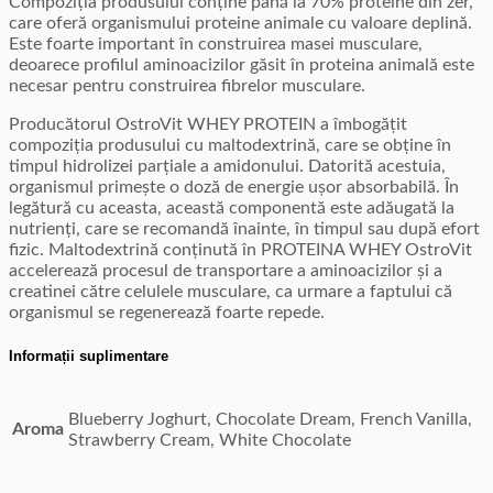
Compoziția produsului conține până la 70% proteine din zer,
care oferă organismului proteine animale cu valoare deplină.
Este foarte important în construirea masei musculare,
deoarece profilul aminoacizilor găsit în proteina animală este
necesar pentru construirea fibrelor musculare.
Producătorul OstroVit WHEY PROTEIN a îmbogățit
compoziția produsului cu maltodextrină, care se obține în
timpul hidrolizei parțiale a amidonului. Datorită acestuia,
organismul primește o doză de energie ușor absorbabilă. În
legătură cu aceasta, această componentă este adăugată la
nutrienți, care se recomandă înainte, în timpul sau după efort
fizic. Maltodextrină conținută în PROTEINA WHEY OstroVit
accelerează procesul de transportare a aminoacizilor și a
creatinei către celulele musculare, ca urmare a faptului că
organismul se regenerează foarte repede.
Informații suplimentare
Blueberry Joghurt, Chocolate Dream, French Vanilla,
Aroma
Strawberry Cream, White Chocolate