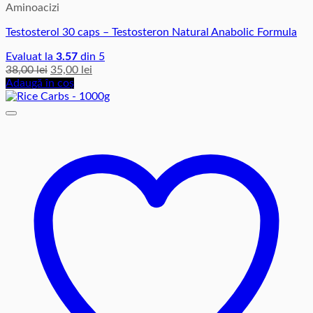
Aminoacizi
Testosterol 30 caps – Testosteron Natural Anabolic Formula
Evaluat la
3.57
din 5
Prețul
Prețul
38,00
lei
35,00
lei
inițial
curent
Adaugă în coș
a
este:
fost:
35,00 lei.
38,00 lei.