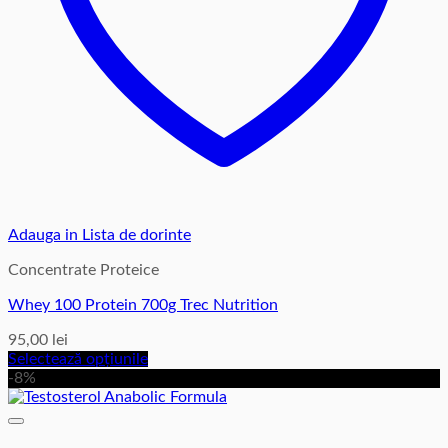
Adauga in Lista de dorinte
Concentrate Proteice
Whey 100 Protein 700g Trec Nutrition
95,00
lei
Selectează opțiunile
Acest
-8%
produs
are
mai