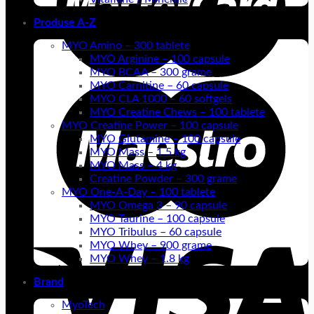
Produse A-Z
MYO Amino – 300 tablete
MYO Arginine – 100 capsule
MYO BCAA – 300 grame
MYO Carnitine – 60 capsule
MYO CLA 1000 – 60 softgels
MYO Creatine Chews – 100 tablete
MYO Creatine Power – 100 capsule
MYO Glutamine – 100 capsule
MYO Mass – 1.5 kg
MYO Mass – 4 kg
Creatine Powder – 300 grame
MYO One-A-Day – 100 tablete
MYO Omega 3 – 90 capsule
MYO Taurine – 100 capsule
MYO Tribulus – 60 capsule
MYO Whey – 900 grame
MYO Whey – 1.8 kg
Brand
MyoTech