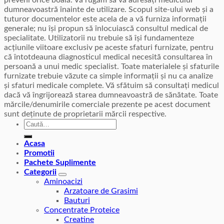
preveni orice boală. Vă rugăm să vă adresați medicului
dumneavoastră înainte de utilizare. Scopul site-ului web și a
tuturor documentelor este acela de a vă furniza informații
generale; nu își propun să înlocuiască consultul medical de
specialitate. Utilizatorii nu trebuie să își fundamenteze
acțiunile viitoare exclusiv pe aceste sfaturi furnizate, pentru
că întotdeauna diagnosticul medical necesită consultarea în
persoană a unui medic specialist. Toate materialele și sfaturile
furnizate trebuie văzute ca simple informații și nu ca analize
și sfaturi medicale complete. Vă sfătuim să consultați medicul
dacă vă îngrijorează starea dumneavoastră de sănătate. Toate
mărcile/denumirile comerciale prezente pe acest document
sunt deținute de proprietarii mărcii respective.
Caută
după:
Acasa
Promotii
Pachete Suplimente
Categorii
Aminoacizi
Arzatoare de Grasimi
Bauturi
Concentrate Proteice
Creatine