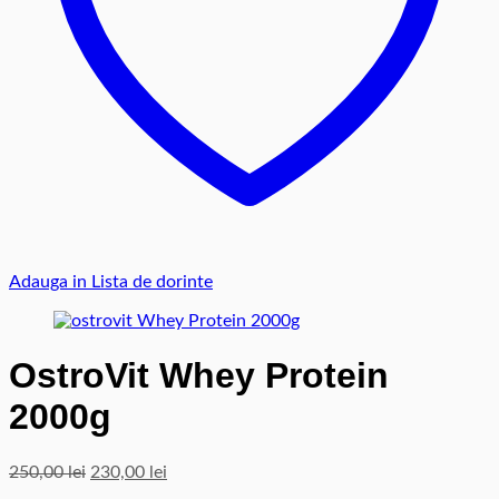
Adauga in Lista de dorinte
OstroVit Whey Protein
2000g
Prețul
Prețul
250,00
lei
230,00
lei
inițial
curent