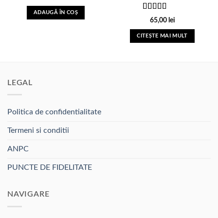
în
dorinte
dorinte
ADAUGĂ ÎN COȘ
pagina
Evaluat la
65,00
lei
produsului.
5.00
din 5
CITEȘTE MAI MULT
LEGAL
Politica de confidentialitate
Termeni si conditii
ANPC
PUNCTE DE FIDELITATE
NAVIGARE