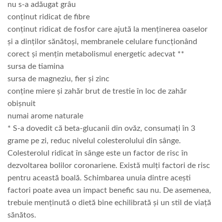
nu s-a adăugat grâu
conținut ridicat de fibre
conținut ridicat de fosfor care ajută la menținerea oaselor
și a dinților sănătoși, membranele celulare funcționând
corect și mențin metabolismul energetic adecvat **
sursa de tiamina
sursa de magneziu, fier și zinc
conține miere și zahăr brut de trestie în loc de zahăr
obișnuit
numai arome naturale
* S-a dovedit că beta-glucanii din ovăz, consumați în 3
grame pe zi, reduc nivelul colesterolului din sânge.
Colesterolul ridicat în sânge este un factor de risc în
dezvoltarea bolilor coronariene. Există mulți factori de risc
pentru această boală. Schimbarea unuia dintre acești
factori poate avea un impact benefic sau nu. De asemenea,
trebuie menținută o dietă bine echilibrată și un stil de viață
sănătos.