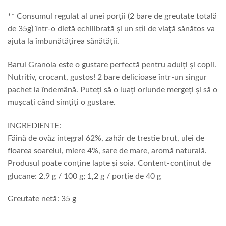
** Consumul regulat al unei porții (2 bare de greutate totală
de 35g) într-o dietă echilibrată și un stil de viață sănătos va
ajuta la îmbunătățirea sănătății.
Barul Granola este o gustare perfectă pentru adulți și copii.
Nutritiv, crocant, gustos! 2 bare delicioase într-un singur
pachet la îndemână. Puteți să o luați oriunde mergeți și să o
mușcați când simțiți o gustare.
INGREDIENTE:
Făină de ovăz integral 62%, zahăr de trestie brut, ulei de
floarea soarelui, miere 4%, sare de mare, aromă naturală.
Produsul poate conține lapte și soia. Content-conținut de
glucane: 2,9 g / 100 g; 1,2 g / porție de 40 g
Greutate netă: 35 g