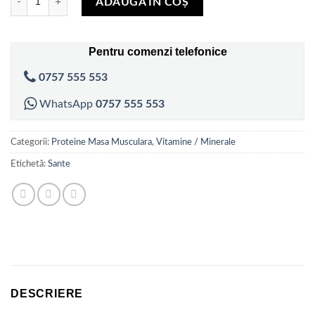
a
este:
ADAUGĂ ÎN COȘ
fost:
3,50 lei.
6,00 lei.
Pentru comenzi telefonice
0757 555 553
WhatsApp
0757 555 553
Categorii:
Proteine Masa Musculara
,
Vitamine / Minerale
Etichetă:
Sante
DESCRIERE