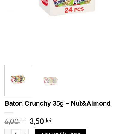
Baton Crunchy 35g – Nut&Almond
Prețul
Prețul
6,00
lei
3,50
lei
inițial
curent
Cantitate Baton Crunchy 35g - Nut&Almond