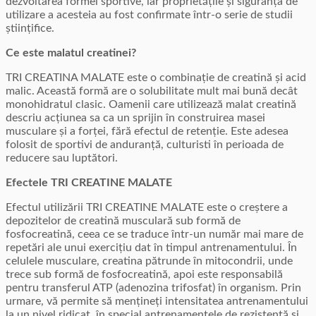
dezvoltarea formei sportive, iar proprietățile și siguranța de
utilizare a acesteia au fost confirmate într-o serie de studii
științifice.
Ce este malatul creatinei?
TRI CREATINA MALATE este o combinație de creatină și acid
malic. Această formă are o solubilitate mult mai bună decât
monohidratul clasic. Oamenii care utilizează malat creatină
descriu acțiunea sa ca un sprijin în construirea masei
musculare și a forței, fără efectul de retenție. Este adesea
folosit de sportivi de anduranță, culturisti în perioada de
reducere sau luptători.
Efectele TRI CREATINE MALATE
Efectul utilizării TRI CREATINE MALATE este o creștere a
depozitelor de creatină musculară sub formă de
fosfocreatină, ceea ce se traduce într-un număr mai mare de
repetări ale unui exercițiu dat în timpul antrenamentului. În
celulele musculare, creatina pătrunde în mitocondrii, unde
trece sub formă de fosfocreatină, apoi este responsabilă
pentru transferul ATP (adenozina trifosfat) în organism. Prin
urmare, vă permite să mențineți intensitatea antrenamentului
la un nivel ridicat, în special antrenamentele de rezistență și