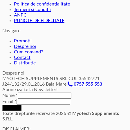
Politica de confidentialitate
are
Termeni si conditii
mai
ANPC
multe
PUNCTE DE FIDELITATE
variații.
Opțiunile
Navigare
pot
fi
Promotii
alese
Despre noi
în
Cum comand?
pagina
Contact
produsului.
Distributie
Despre noi
MYOTECH SUPPLEMENTS SRL CUI: 35542721
J24/132/29.01.2016 Baia Mare
0757 555 553
Aboneaza-te la Newsletter!
Nume
*
Email
*
Inscriere
Toate drepturile rezervate 2026 ©
MyoTech Supplements
S.R.L
DISCLAIMER: