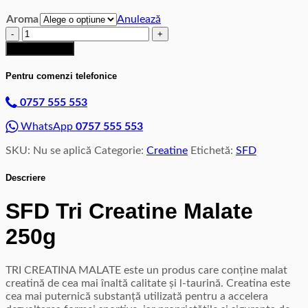
Aroma
Anulează
Cantitate
SFD
Adaugă în coș
Tri
Creatine
Pentru comenzi telefonice
Malate
250g
0757 555 553
WhatsApp
0757 555 553
SKU:
Nu se aplică
Categorie:
Creatine
Etichetă:
SFD
Descriere
SFD Tri Creatine Malate
250g
TRI CREATINA MALATE este un produs care conține malat
creatină de cea mai înaltă calitate și l-taurină. Creatina este
cea mai puternică substanță utilizată pentru a accelera