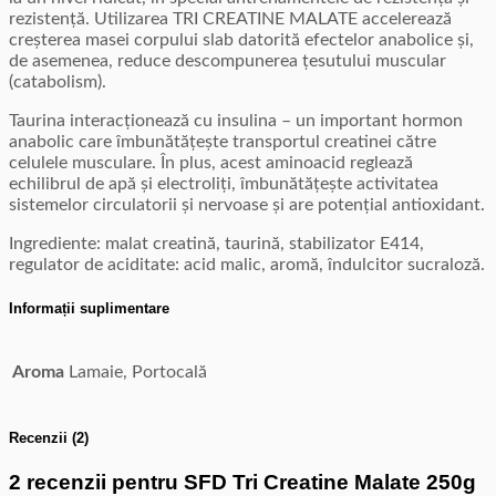
rezistență. Utilizarea TRI CREATINE MALATE accelerează
creșterea masei corpului slab datorită efectelor anabolice și,
de asemenea, reduce descompunerea țesutului muscular
(catabolism).
Taurina interacționează cu insulina – un important hormon
anabolic care îmbunătățește transportul creatinei către
celulele musculare. În plus, acest aminoacid reglează
echilibrul de apă și electroliți, îmbunătățește activitatea
sistemelor circulatorii și nervoase și are potențial antioxidant.
Ingrediente: malat creatină, taurină, stabilizator E414,
regulator de aciditate: acid malic, aromă, îndulcitor sucraloză.
Informații suplimentare
Aroma
Lamaie, Portocală
Recenzii (2)
2 recenzii pentru
SFD Tri Creatine Malate 250g