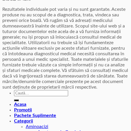
Rezultatele individuale pot varia și nu sunt garantate. Aceste
produse nu au scopul de a diagnostica, trata, vindeca sau
preveni orice boală. Vă rugăm să vă adresați medicului
dumneavoastră înainte de utilizare. Scopul site-ului web și a
tuturor documentelor este acela de a vă furniza informații
generale; nu își propun să înlocuiască consultul medical de
specialitate. Utilizatorii nu trebuie să își fundamenteze
acțiunile viitoare exclusiv pe aceste sfaturi furnizate, pentru
că întotdeauna diagnosticul medical necesită consultarea în
persoană a unui medic specialist. Toate materialele și sfaturile
furnizate trebuie văzute ca simple informații și nu ca analize
și sfaturi medicale complete. Vă sfătuim să consultați medicul
dacă vă îngrijorează starea dumneavoastră de sănătate. Toate
mărcile/denumirile comerciale prezente pe acest document
sunt deținute de proprietarii mărcii respective.
Caută
după:
Acasa
Promotii
Pachete Suplimente
Categorii
Aminoacizi