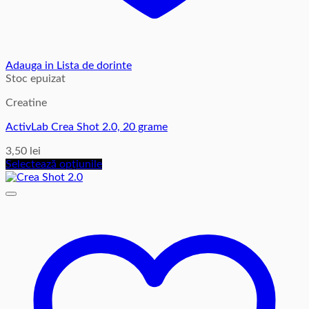
Adauga in Lista de dorinte
Stoc epuizat
Creatine
ActivLab Crea Shot 2.0, 20 grame
3,50
lei
Selectează opțiunile
Acest
produs
are
mai
multe
variații.
Opțiunile
pot
fi
alese
în