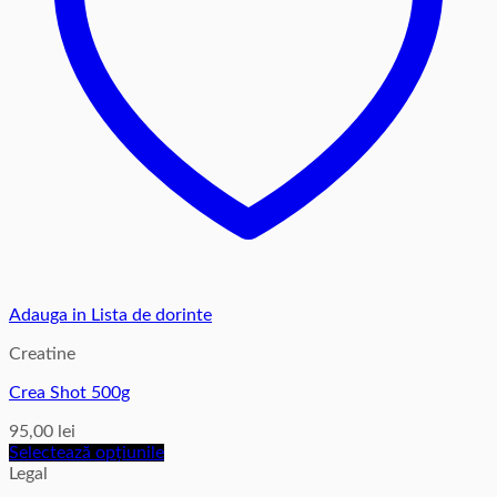
pagina
produsului.
Adauga in Lista de dorinte
Creatine
Crea Shot 500g
95,00
lei
Selectează opțiunile
Acest
Legal
produs