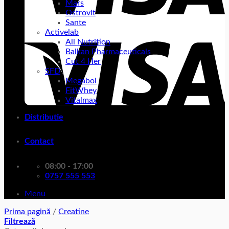
Mars
Ostrovit
Sante
Activelab
All Nutrition
Balkan Pharmaceuticals
Cut 4 Her
SFD
Megabol
FitWhey
Vitalmax
Distributie
Contact
08:00 - 17:00
0757 555 553
Menu
Prima pagină
/
Creatine
Filtrează