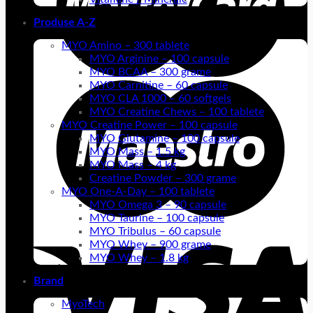
Produse A-Z
MYO Amino – 300 tablete
MYO Arginine – 100 capsule
MYO BCAA – 300 grame
MYO Carnitine – 60 capsule
MYO CLA 1000 – 60 softgels
MYO Creatine Chews – 100 tablete
MYO Creatine Power – 100 capsule
MYO Glutamine – 100 capsule
MYO Mass – 1.5 kg
MYO Mass – 4 kg
Creatine Powder – 300 grame
MYO One-A-Day – 100 tablete
MYO Omega 3 – 90 capsule
MYO Taurine – 100 capsule
MYO Tribulus – 60 capsule
MYO Whey – 900 grame
MYO Whey – 1.8 kg
Brand
MyoTech