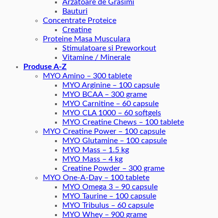
Arzatoare de Grasimi
Bauturi
Concentrate Proteice
Creatine
Proteine Masa Musculara
Stimulatoare si Preworkout
Vitamine / Minerale
Produse A-Z
MYO Amino – 300 tablete
MYO Arginine – 100 capsule
MYO BCAA – 300 grame
MYO Carnitine – 60 capsule
MYO CLA 1000 – 60 softgels
MYO Creatine Chews – 100 tablete
MYO Creatine Power – 100 capsule
MYO Glutamine – 100 capsule
MYO Mass – 1.5 kg
MYO Mass – 4 kg
Creatine Powder – 300 grame
MYO One-A-Day – 100 tablete
MYO Omega 3 – 90 capsule
MYO Taurine – 100 capsule
MYO Tribulus – 60 capsule
MYO Whey – 900 grame