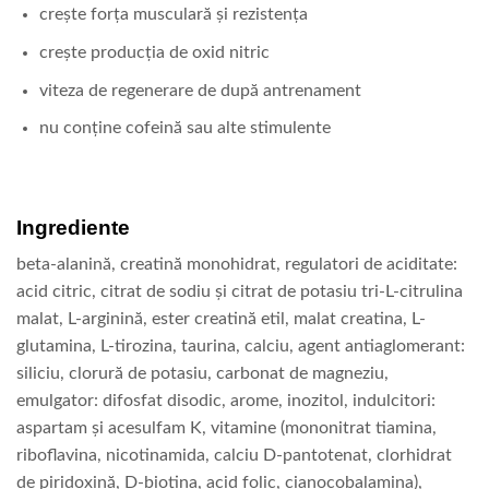
crește forța musculară și rezistența
crește producția de oxid nitric
viteza de regenerare de după antrenament
nu conține cofeină sau alte stimulente
Ingrediente
beta-alanină, creatină monohidrat, regulatori de aciditate:
acid citric, citrat de sodiu și citrat de potasiu tri-L-citrulina
malat, L-arginină, ester creatină etil, malat creatina, L-
glutamina, L-tirozina, taurina, calciu, agent antiaglomerant:
siliciu, clorură de potasiu, carbonat de magneziu,
emulgator: difosfat disodic, arome, inozitol, indulcitori:
aspartam și acesulfam K, vitamine (mononitrat tiamina,
riboflavina, nicotinamida, calciu D-pantotenat, clorhidrat
de piridoxină, D-biotina, acid folic, cianocobalamina),