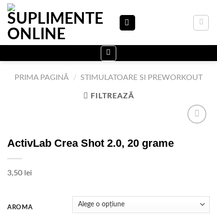
Skip
to
content
PRIMA PAGINĂ
/
STIMULATOARE SI PREWORKOUT
FILTREAZĂ
ActivLab Crea Shot 2.0, 20 grame
Adauga
in Lista
3,50
lei
de
dorinte
AROMA