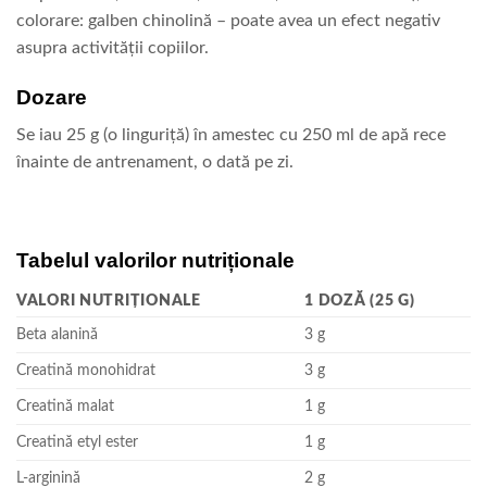
colorare: galben chinolină – poate avea un efect negativ
asupra activității copiilor.
Dozare
Se iau 25 g (o linguriță) în amestec cu 250 ml de apă rece
înainte de antrenament, o dată pe zi.
Tabelul valorilor nutriționale
VALORI NUTRIȚIONALE
1 DOZĂ (25 G)
Beta alanină
3 g
Creatină monohidrat
3 g
Creatină malat
1 g
Creatină etyl ester
1 g
L-arginină
2 g