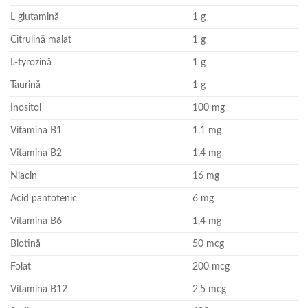
L-glutamină
1 g
Citrulină malat
1 g
L-tyrozină
1 g
Taurină
1 g
Inositol
100 mg
Vitamina B1
1,1 mg
Vitamina B2
1,4 mg
Niacin
16 mg
Acid pantotenic
6 mg
Vitamina B6
1,4 mg
Biotină
50 mcg
Folat
200 mcg
Vitamina B12
2,5 mcg