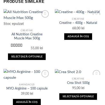
PRODUSE SIMILARE
CREATINE
Creatine – 400g – Natural
Stoc epuizat
68,00
lei
CREATINE
Adauga
Adauga
All Nutrition Creatine
in Lista
in Lista
ADAUGĂ ÎN COȘ
de
de
Muscle Max 500g
dorinte
dorinte
55,00
lei
Evaluat la
3.92
din
SELECTEAZĂ OPȚIUNILE
5
Acest
produs
are
mai
CREATINE
multe
Crea Shot 500g
AMINOACIZI
variații.
95,00
lei
MYO Arginine – 100 capsule
Adauga
Adauga
Opțiunile
39,00
lei
in Lista
in Lista
pot
SELECTEAZĂ OPȚIUNILE
de
de
dorinte
dorinte
fi
Acest
ADAUGĂ ÎN COȘ