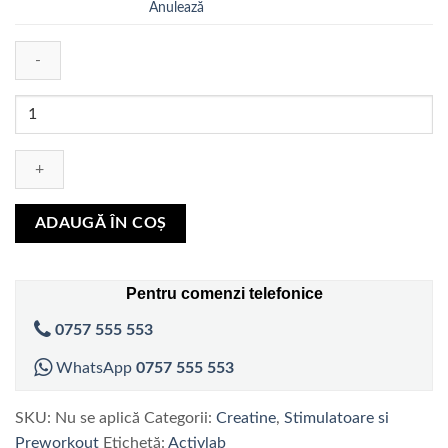
Anulează
Cantitate
ActivLab
Crea
Shot
2.0,
20
ADAUGĂ ÎN COȘ
grame
Pentru comenzi telefonice
0757 555 553
WhatsApp
0757 555 553
SKU:
Nu se aplică
Categorii:
Creatine
,
Stimulatoare si
Preworkout
Etichetă:
Activlab