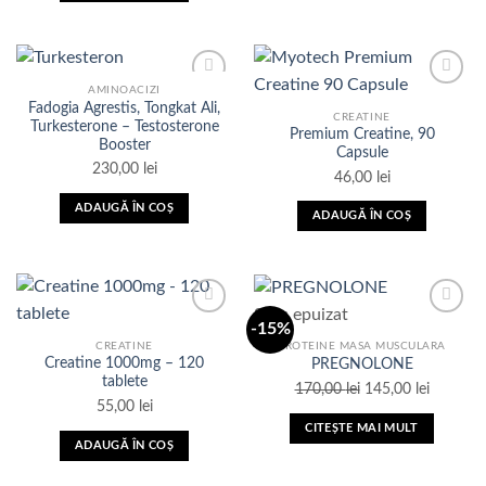
alese
produs
în
are
pagina
mai
produsului.
multe
AMINOACIZI
variații.
Fadogia Agrestis, Tongkat Ali,
CREATINE
Opțiunile
Turkesterone – Testosterone
Premium Creatine, 90
Booster
pot
Adauga
Adauga
Capsule
in Lista
in Lista
fi
230,00
lei
46,00
lei
de
de
alese
dorinte
dorinte
ADAUGĂ ÎN COȘ
în
ADAUGĂ ÎN COȘ
pagina
produsului.
Stoc epuizat
-15%
CREATINE
PROTEINE MASA MUSCULARA
Creatine 1000mg – 120
PREGNOLONE
Adauga
Adauga
tablete
Prețul
Prețul
170,00
lei
145,00
lei
in Lista
in Lista
55,00
lei
de
de
inițial
curent
dorinte
dorinte
CITEȘTE MAI MULT
a
este:
ADAUGĂ ÎN COȘ
fost:
145,00 le
170,00 lei.