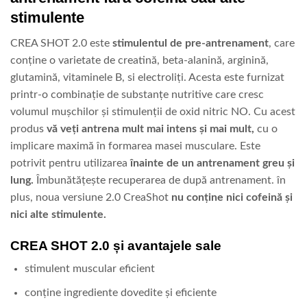
stimulente
CREA SHOT 2.0 este
stimulentul de pre-antrenament
, care
conține o varietate de creatină, beta-alanină, arginină,
glutamină, vitaminele B, si electroliți. Acesta este furnizat
printr-o combinație de substanțe nutritive care cresc
volumul mușchilor și stimulenții de oxid nitric NO. Cu acest
produs
vă veți antrena mult mai intens și mai mult,
cu o
implicare maximă în formarea masei musculare. Este
potrivit pentru utilizarea
înainte de un antrenament greu și
lung.
Îmbunătățește recuperarea de după antrenament. în
plus, noua versiune 2.0 CreaShot
nu conține nici cofeină și
nici alte stimulente.
CREA SHOT 2.0 și avantajele sale
stimulent muscular eficient
conține ingrediente dovedite și eficiente