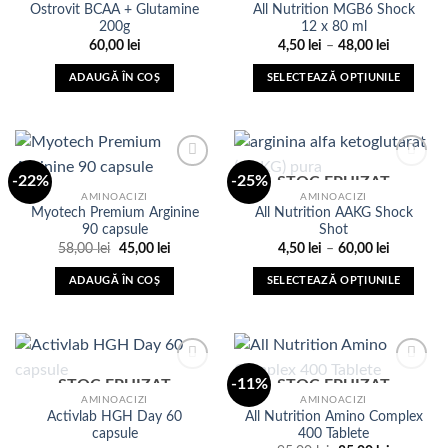
Ostrovit BCAA + Glutamine
All Nutrition MGB6 Shock
Adauga
Adauga
200g
12 x 80 ml
in Lista
in Lista
de
de
Interval
60,00
lei
4,50
lei
–
48,00
lei
dorinte
dorinte
de
prețuri:
ADAUGĂ ÎN COȘ
SELECTEAZĂ OPȚIUNILE
4,50 lei
până
Acest
la
produs
48,00 lei
are
mai
-22%
-25%
STOC EPUIZAT
multe
AMINOACIZI
AMINOACIZI
variații.
Myotech Premium Arginine
All Nutrition AAKG Shock
Adauga
Adauga
Opțiunile
90 capsule
Shot
in Lista
in Lista
de
de
pot
Prețul
Prețul
Interval
58,00
lei
45,00
lei
4,50
lei
–
60,00
lei
dorinte
dorinte
inițial
curent
de
fi
a
este:
prețuri:
ADAUGĂ ÎN COȘ
SELECTEAZĂ OPȚIUNILE
fost:
45,00 lei.
4,50 lei
alese
58,00 lei.
până
Acest
în
la
produs
60,00 lei
pagina
are
produsului.
mai
-11%
STOC EPUIZAT
STOC EPUIZAT
multe
AMINOACIZI
AMINOACIZI
variații.
Activlab HGH Day 60
All Nutrition Amino Complex
Adauga
Adauga
Opțiunile
capsule
400 Tablete
in Lista
in Lista
de
de