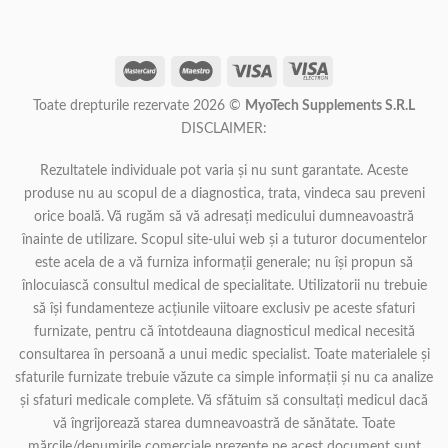
Toate drepturile rezervate 2026 ©
MyoTech Supplements S.R.L
DISCLAIMER:
Rezultatele individuale pot varia și nu sunt garantate. Aceste
produse nu au scopul de a diagnostica, trata, vindeca sau preveni
orice boală. Vă rugăm să vă adresați medicului dumneavoastră
înainte de utilizare. Scopul site-ului web și a tuturor documentelor
este acela de a vă furniza informații generale; nu își propun să
înlocuiască consultul medical de specialitate. Utilizatorii nu trebuie
să își fundamenteze acțiunile viitoare exclusiv pe aceste sfaturi
furnizate, pentru că întotdeauna diagnosticul medical necesită
consultarea în persoană a unui medic specialist. Toate materialele și
sfaturile furnizate trebuie văzute ca simple informații și nu ca analize
și sfaturi medicale complete. Vă sfătuim să consultați medicul dacă
vă îngrijorează starea dumneavoastră de sănătate. Toate
mărcile/denumirile comerciale prezente pe acest document sunt