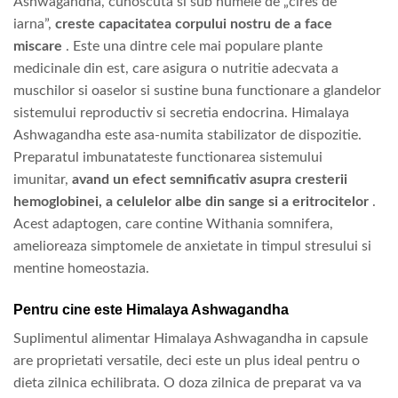
Ashwagandha, cunoscuta si sub numele de „cires de
iarna”,
creste capacitatea corpului nostru de a face
miscare
. Este una dintre cele mai populare plante
medicinale din est, care asigura o nutritie adecvata a
muschilor si oaselor si sustine buna functionare a glandelor
sistemului reproductiv si secretia endocrina. Himalaya
Ashwagandha este asa-numita stabilizator de dispozitie.
Preparatul imbunatateste functionarea sistemului
imunitar,
avand un efect semnificativ asupra cresterii
hemoglobinei, a celulelor albe din sange si a eritrocitelor
.
Acest adaptogen, care contine Withania somnifera,
amelioreaza simptomele de anxietate in timpul stresului si
mentine homeostazia.
Pentru cine este Himalaya Ashwagandha
Suplimentul alimentar Himalaya Ashwagandha in capsule
are proprietati versatile, deci este un plus ideal pentru o
dieta zilnica echilibrata. O doza zilnica de preparat va va