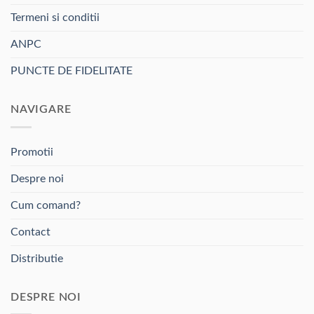
pot
fi
Termeni si conditii
alese
ANPC
în
pagina
PUNCTE DE FIDELITATE
produsului.
NAVIGARE
Promotii
Despre noi
Cum comand?
Contact
Distributie
DESPRE NOI