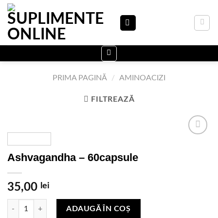
Skip
to
content
PRIMA PAGINĂ
/
AMINOACIZI
FILTREAZĂ
Ashvagandha – 60capsule
Adauga
in Lista
de
35,00
lei
dorinte
Cantitate Ashvagandha - 60capsule
ADAUGĂ ÎN COȘ