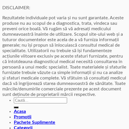
DISCLAIMER:
Rezultatele individuale pot varia și nu sunt garantate. Aceste
produse nu au scopul de a diagnostica, trata, vindeca sau
preveni orice boală. Vă rugăm să vă adresați medicului
dumneavoastră înainte de utilizare. Scopul site-ului web și a
tuturor documentelor este acela de a vă furniza informații
generale; nu își propun să înlocuiască consultul medical de
specialitate. Utilizatorii nu trebuie să își fundamenteze
acțiunile viitoare exclusiv pe aceste sfaturi furnizate, pentru
că întotdeauna diagnosticul medical necesită consultarea în
persoană a unui medic specialist. Toate materialele și sfaturile
furnizate trebuie văzute ca simple informații și nu ca analize
și sfaturi medicale complete. Vă sfătuim să consultați medicul
dacă vă îngrijorează starea dumneavoastră de sănătate. Toate
mărcile/denumirile comerciale prezente pe acest document
sunt deținute de proprietarii mărcii respective.
Caută
după:
Acasa
Promotii
Pachete Suplimente
Categorii