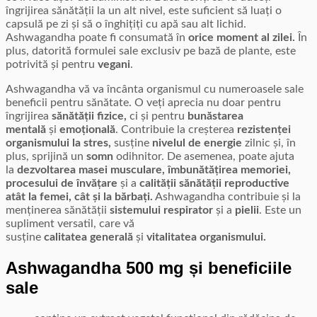
îngrijirea sănătății la un alt nivel, este suficient să luați o
capsulă pe zi și să o înghițiți cu apă sau alt lichid.
Ashwagandha poate fi consumată în
orice moment al zilei.
În
plus, datorită formulei sale exclusiv pe bază de plante, este
potrivită și pentru
vegani
.
Ashwagandha vă va încânta organismul cu numeroasele sale
beneficii pentru sănătate. O veți aprecia nu doar pentru
îngrijirea
sănătății fizice,
ci și pentru
bunăstarea
mentală
și
emoțională
. Contribuie la creșterea
rezistenței
organismului la stres,
susține
nivelul de energie
zilnic și, în
plus, sprijină un
somn
odihnitor. De asemenea, poate ajuta
la
dezvoltarea masei musculare, îmbunătățirea memoriei,
procesului de învățare
și a
calității sănătății reproductive
atât la femei, cât și la bărbați.
Ashwagandha contribuie și la
menținerea sănătății
sistemului respirator
și a
pielii
. Este un
supliment versatil, care vă
susține
calitatea
generală
și
vitalitatea organismului.
Ashwagandha 500 mg și beneficiile
sale