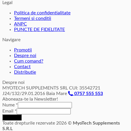
a
este:
Legal
fost:
100,00 lei.
Politica de confidentialitate
112,00 lei.
Termeni si conditii
ANPC
PUNCTE DE FIDELITATE
Navigare
Promotii
Despre noi
Cum comand?
Contact
Distributie
Despre noi
MYOTECH SUPPLEMENTS SRL CUI: 35542721
J24/132/29.01.2016 Baia Mare
0757 555 553
Aboneaza-te la Newsletter!
Nume
*
Email
*
Inscriere
Toate drepturile rezervate 2026 ©
MyoTech Supplements
S.R.L