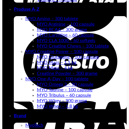
Produse A-Z
MYO Amino – 300 tablete
MYO Arginine – 100 capsule
MYO BCAA – 300 grame
MYO Carnitine – 60 capsule
MYO CLA 1000 – 60 softgels
MYO Creatine Chews – 100 tablete
MYO Creatine Power – 100 capsule
MYO Glutamine – 100 capsule
MYO Mass – 1.5 kg
MYO Mass – 4 kg
Creatine Powder – 300 grame
MYO One-A-Day – 100 tablete
MYO Omega 3 – 90 capsule
MYO Taurine – 100 capsule
MYO Tribulus – 60 capsule
MYO Whey – 900 grame
MYO Whey – 1.8 kg
Brand
MyoTech