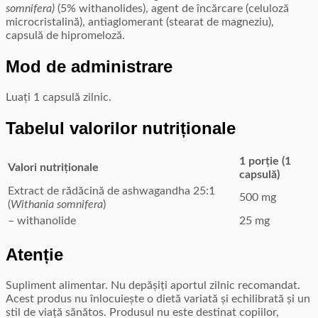
somnifera)
(5% withanolides), agent de încărcare (celuloză
microcristalină), antiaglomerant (stearat de magneziu),
capsulă de hipromeloză.
Mod de administrare
Luați 1 capsulă zilnic.
Tabelul valorilor nutriționale
1 porție (1
Valori nutriționale
capsulă)
Extract de rădăcină de ashwagandha 25:1
500 mg
(
Withania somnifera
)
– withanolide
25 mg
Atenție
Supliment alimentar. Nu depășiți aportul zilnic recomandat.
Acest produs nu înlocuiește o dietă variată și echilibrată și un
stil de viață sănătos. Produsul nu este destinat copiilor,