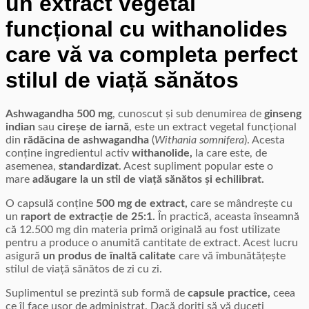
un extract vegetal
funcțional cu withanolides
care vă va completa perfect
stilul de viață sănătos
Ashwagandha 500 mg
, cunoscut și sub denumirea de
ginseng
indian
sau
cireșe de iarnă
, este un extract vegetal funcțional
din
rădăcina de ashwagandha
(
Withania somnifera
). Acesta
conține ingredientul activ
withanolide,
la care este, de
asemenea,
standardizat
. Acest supliment popular este o
mare
adăugare la un stil de viață sănătos și echilibrat.
O capsulă conține
500 mg de extract,
care se mândrește cu
un
raport de extracție de 25:1.
În practică, aceasta înseamnă
că 12.500 mg din materia primă originală au fost utilizate
pentru a produce o anumită cantitate de extract. Acest lucru
asigură
un produs de înaltă calitate
care vă îmbunătățește
stilul de viață sănătos de zi cu zi.
Suplimentul se prezintă sub formă de
capsule practice,
ceea
ce îl face ușor de administrat. Dacă doriți să vă duceți