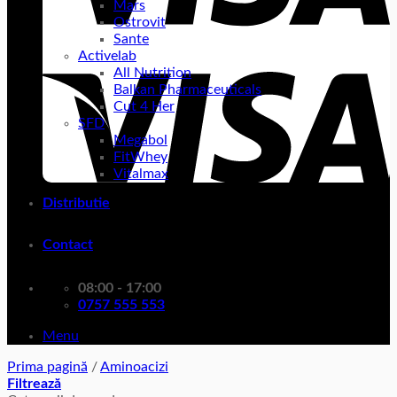
Mars
Ostrovit
Sante
Activelab
All Nutrition
Balkan Pharmaceuticals
Cut 4 Her
SFD
Megabol
FitWhey
Vitalmax
Distributie
Contact
08:00 - 17:00
0757 555 553
Menu
Prima pagină
/
Aminoacizi
Filtrează