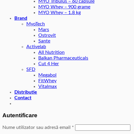
MYO Tribulus – 60 capsule
MYO Whey – 900 grame
MYO Whey – 1.8 kg
Brand
MyoTech
Mars
Ostrovit
Sante
Activelab
All Nutrition
Balkan Pharmaceuticals
Cut 4 Her
SFD
Megabol
FitWhey
Vitalmax
Distributie
Contact
Autentificare
Nume utilizator sau adresă email
*