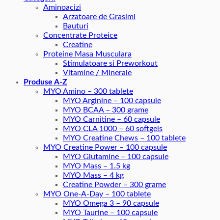
Aminoacizi
Arzatoare de Grasimi
Bauturi
Concentrate Proteice
Creatine
Proteine Masa Musculara
Stimulatoare si Preworkout
Vitamine / Minerale
Produse A-Z
MYO Amino – 300 tablete
MYO Arginine – 100 capsule
MYO BCAA – 300 grame
MYO Carnitine – 60 capsule
MYO CLA 1000 – 60 softgels
MYO Creatine Chews – 100 tablete
MYO Creatine Power – 100 capsule
MYO Glutamine – 100 capsule
MYO Mass – 1.5 kg
MYO Mass – 4 kg
Creatine Powder – 300 grame
MYO One-A-Day – 100 tablete
MYO Omega 3 – 90 capsule
MYO Taurine – 100 capsule