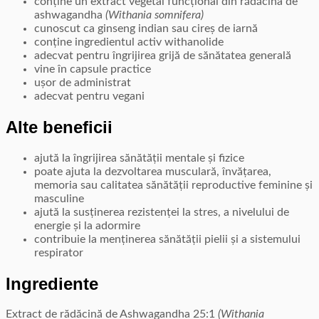
conține un extract vegetal funcțional din rădăcina de
ashwagandha
(Withania somnifera)
cunoscut ca ginseng indian sau cireș de iarnă
conține ingredientul activ withanolide
adecvat pentru îngrijirea grijă de sănătatea generală
vine în capsule practice
ușor de administrat
adecvat pentru vegani
Alte beneficii
ajută la îngrijirea sănătății mentale și fizice
poate ajuta la dezvoltarea musculară, învățarea,
memoria sau calitatea sănătății reproductive feminine și
masculine
ajută la susținerea rezistenței la stres, a nivelului de
energie și la adormire
contribuie la menținerea sănătății pielii și a sistemului
respirator
Ingrediente
Extract de rădăcină de Ashwagandha 25:1
(Withania