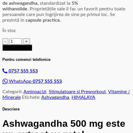
de ashwagandha,
standardizat la
5%
withanolide.
Proprietățile sale îl fac un favorit pentru toate
persoanele care pun îngrijirea de sine pe primul loc. Se
prezintă în
capsule practice.
În stoc
Cantitate
Ashvagandha
Adaugă în coș
-
60caps
Pentru comenzi telefonice
-
HIMALAYA
0757 555 553
WhatsApp
0757 555 553
Categorii:
Aminoacizi
,
Stimulatoare si Preworkout
,
Vitamine /
Minerale
Etichete:
Ashvagandha
,
HIMALAYA
Descriere
Ashwagandha 500 mg este