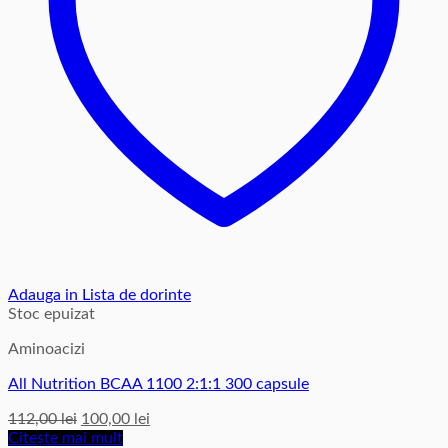
Adauga in Lista de dorinte
Stoc epuizat
Aminoacizi
All Nutrition BCAA 1100 2:1:1 300 capsule
Prețul
Prețul
112,00
lei
100,00
lei
inițial
curent
Citește mai mult