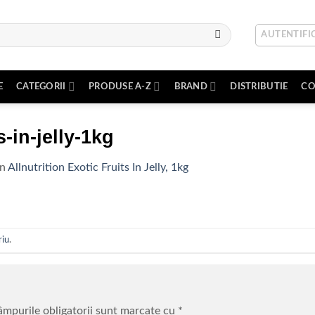
AUTENTIFIC
E
CATEGORII
PRODUSE A-Z
BRAND
DISTRIBUTIE
CO
s-in-jelly-1kg
in
Allnutrition Exotic Fruits In Jelly, 1kg
riu
.
mpurile obligatorii sunt marcate cu
*