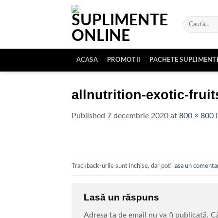
Skip
to
Caută
content
după:
ACASA
PROMOTII
PACHETE SUPLIMENT
allnutrition-exotic-fruit
Published
7 decembrie 2020
at
800 × 800
Trackback-urile sunt inchise, dar poti
lasa un comenta
Lasă un răspuns
Adresa ta de email nu va fi publicată.
Câ