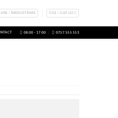
ARE / ÎNREGISTRARE
COȘ /
0,00
LEI
NTACT
08:00 - 17:00
0757 555 553