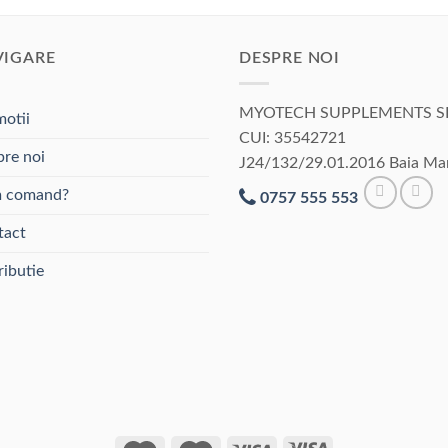
VIGARE
DESPRE NOI
MYOTECH SUPPLEMENTS S
otii
CUI: 35542721
re noi
J24/132/29.01.2016 Baia Ma
 comand?
0757 555 553
tact
ributie