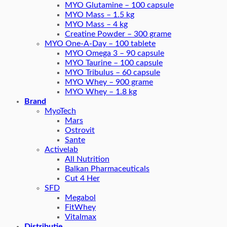
MYO Glutamine – 100 capsule
MYO Mass – 1.5 kg
MYO Mass – 4 kg
Creatine Powder – 300 grame
MYO One-A-Day – 100 tablete
MYO Omega 3 – 90 capsule
MYO Taurine – 100 capsule
MYO Tribulus – 60 capsule
MYO Whey – 900 grame
MYO Whey – 1.8 kg
Brand
MyoTech
Mars
Ostrovit
Sante
Activelab
All Nutrition
Balkan Pharmaceuticals
Cut 4 Her
SFD
Megabol
FitWhey
Vitalmax
Distributie