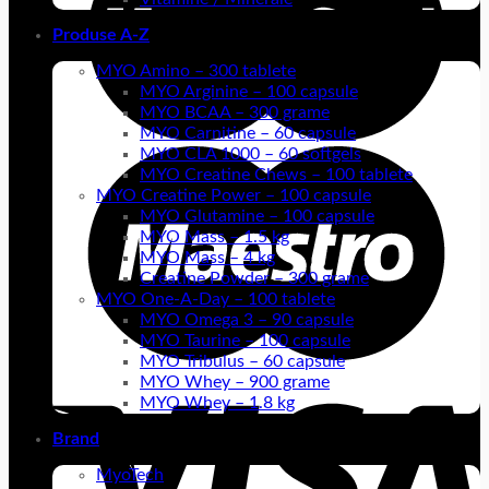
Produse A-Z
MYO Amino – 300 tablete
MYO Arginine – 100 capsule
MYO BCAA – 300 grame
MYO Carnitine – 60 capsule
MYO CLA 1000 – 60 softgels
MYO Creatine Chews – 100 tablete
MYO Creatine Power – 100 capsule
MYO Glutamine – 100 capsule
MYO Mass – 1.5 kg
MYO Mass – 4 kg
Creatine Powder – 300 grame
MYO One-A-Day – 100 tablete
MYO Omega 3 – 90 capsule
MYO Taurine – 100 capsule
MYO Tribulus – 60 capsule
MYO Whey – 900 grame
MYO Whey – 1.8 kg
Brand
MyoTech