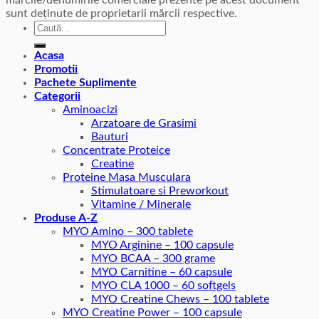
mărcile/denumirile comerciale prezente pe acest document
sunt deținute de proprietarii mărcii respective.
Caută
după:
Acasa
Promotii
Pachete Suplimente
Categorii
Aminoacizi
Arzatoare de Grasimi
Bauturi
Concentrate Proteice
Creatine
Proteine Masa Musculara
Stimulatoare si Preworkout
Vitamine / Minerale
Produse A-Z
MYO Amino – 300 tablete
MYO Arginine – 100 capsule
MYO BCAA – 300 grame
MYO Carnitine – 60 capsule
MYO CLA 1000 – 60 softgels
MYO Creatine Chews – 100 tablete
MYO Creatine Power – 100 capsule