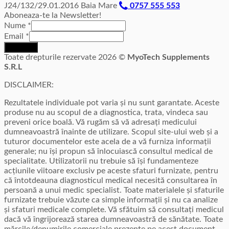
J24/132/29.01.2016 Baia Mare
0757 555 553
Aboneaza-te la Newsletter!
Nume
*
Email
*
Inscriere
Toate drepturile rezervate 2026 ©
MyoTech Supplements
S.R.L
DISCLAIMER:
Rezultatele individuale pot varia și nu sunt garantate. Aceste
produse nu au scopul de a diagnostica, trata, vindeca sau
preveni orice boală. Vă rugăm să vă adresați medicului
dumneavoastră înainte de utilizare. Scopul site-ului web și a
tuturor documentelor este acela de a vă furniza informații
generale; nu își propun să înlocuiască consultul medical de
specialitate. Utilizatorii nu trebuie să își fundamenteze
acțiunile viitoare exclusiv pe aceste sfaturi furnizate, pentru
că întotdeauna diagnosticul medical necesită consultarea în
persoană a unui medic specialist. Toate materialele și sfaturile
furnizate trebuie văzute ca simple informații și nu ca analize
și sfaturi medicale complete. Vă sfătuim să consultați medicul
dacă vă îngrijorează starea dumneavoastră de sănătate. Toate