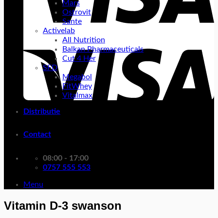
Mars
Ostrovit
Sante
Activelab
All Nutrition
Balkan Pharmaceuticals
Cut 4 Her
SFD
Megabol
FitWhey
Vitalmax
Distributie
Contact
08:00 - 17:00
0757 555 553
Menu
Vitamin D-3 swanson