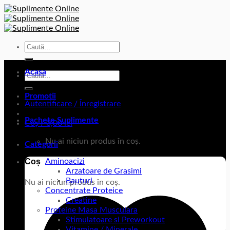
Skip
to
content
Caută
după:
Acasa
Caută
după:
Promotii
Autentificare / Înregistrare
Pachete Suplimente
Coș /
0,00
lei
Nu ai niciun produs în coș.
Categorii
Aminoacizi
Coș
Arzatoare de Grasimi
Bauturi
Nu ai niciun produs în coș.
Concentrate Proteice
Creatine
Proteine Masa Musculara
Stimulatoare si Preworkout
Vitamine / Minerale