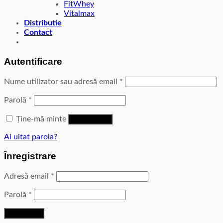
FitWhey
Vitalmax
Distributie
Contact
Autentificare
Nume utilizator sau adresă email
*
Parolă
*
Ține-mă minte
Autentificare
Ai uitat parola?
Înregistrare
Adresă email
*
Parolă
*
Înregistrare