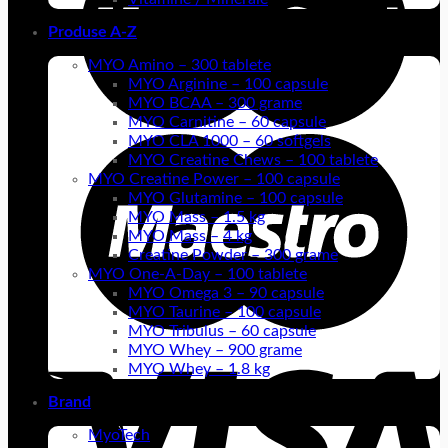
Produse A-Z
MYO Amino – 300 tablete
MYO Arginine – 100 capsule
MYO BCAA – 300 grame
MYO Carnitine – 60 capsule
MYO CLA 1000 – 60 softgels
MYO Creatine Chews – 100 tablete
MYO Creatine Power – 100 capsule
MYO Glutamine – 100 capsule
MYO Mass – 1.5 kg
MYO Mass – 4 kg
Creatine Powder – 300 grame
MYO One-A-Day – 100 tablete
MYO Omega 3 – 90 capsule
MYO Taurine – 100 capsule
MYO Tribulus – 60 capsule
MYO Whey – 900 grame
MYO Whey – 1.8 kg
Brand
MyoTech