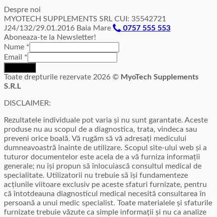
Despre noi
MYOTECH SUPPLEMENTS SRL CUI: 35542721
J24/132/29.01.2016 Baia Mare
0757 555 553
Aboneaza-te la Newsletter!
Nume
*
Email
*
Inscriere
Toate drepturile rezervate 2026 ©
MyoTech Supplements
S.R.L
DISCLAIMER:
Rezultatele individuale pot varia și nu sunt garantate. Aceste
produse nu au scopul de a diagnostica, trata, vindeca sau
preveni orice boală. Vă rugăm să vă adresați medicului
dumneavoastră înainte de utilizare. Scopul site-ului web și a
tuturor documentelor este acela de a vă furniza informații
generale; nu își propun să înlocuiască consultul medical de
specialitate. Utilizatorii nu trebuie să își fundamenteze
acțiunile viitoare exclusiv pe aceste sfaturi furnizate, pentru
că întotdeauna diagnosticul medical necesită consultarea în
persoană a unui medic specialist. Toate materialele și sfaturile
furnizate trebuie văzute ca simple informații și nu ca analize