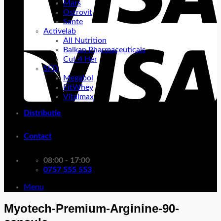
Mars
Ostrovit
Sante
Activelab
All Nutrition
Balkan Pharmaceuticals
Cut 4 Her
SFD
Megabol
FitWhey
Vitalmax
Distributie
Contact
08:00 - 17:00
0757 555 553
Menu
Myotech-Premium-Arginine-90-