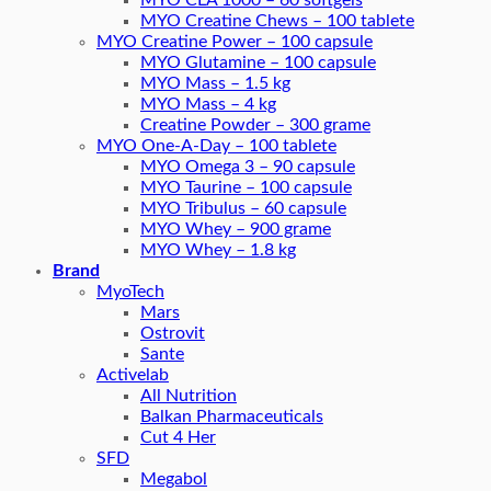
MYO CLA 1000 – 60 softgels
MYO Creatine Chews – 100 tablete
MYO Creatine Power – 100 capsule
MYO Glutamine – 100 capsule
MYO Mass – 1.5 kg
MYO Mass – 4 kg
Creatine Powder – 300 grame
MYO One-A-Day – 100 tablete
MYO Omega 3 – 90 capsule
MYO Taurine – 100 capsule
MYO Tribulus – 60 capsule
MYO Whey – 900 grame
MYO Whey – 1.8 kg
Brand
MyoTech
Mars
Ostrovit
Sante
Activelab
All Nutrition
Balkan Pharmaceuticals
Cut 4 Her
SFD
Megabol