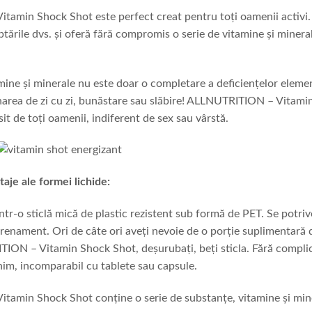
amin Shock Shot este perfect creat pentru toți oamenii acti
ptările dvs. și oferă fără compromis o serie de vitamine și minera
mine și minerale nu este doar o completare a deficiențelor eleme
onarea de zi cu zi, bunăstare sau slăbire! ALLNUTRITION – Vitami
sit de toți oamenii, indiferent de sex sau vârstă.
taje ale formei lichide:
într-o sticlă mică de plastic rezistent sub formă de PET. Se potriv
renament. Ori de câte ori aveți nevoie de o porție suplimentară d
ION – Vitamin Shock Shot, deșurubați, beți sticla. Fără complicaț
im, incomparabil cu tablete sau capsule.
amin Shock Shot conține o serie de substanțe, vitamine și min