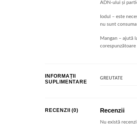
ADN-ului și partic
Iodul – este nece
nu sunt consumați
Mangan – ajută l
corespunzătoare a
INFORMAȚII
GREUTATE
SUPLIMENTARE
Recenzii
RECENZII (0)
Nu există recenz