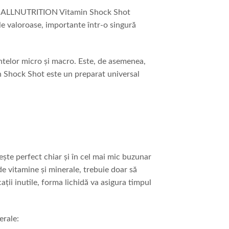
vi. ALLNUTRITION Vitamin Shock Shot
le valoroase, importante într-o singură
ntelor micro și macro. Este, de asemenea,
n Shock Shot este un preparat universal
ește perfect chiar și în cel mai mic buzunar
e vitamine și minerale, trebuie doar să
ii inutile, forma lichidă va asigura timpul
erale: