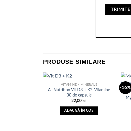
PRODUSE SIMILARE
VITAMINE / MINERALE
-16%
All Nutrition Vit D3 + K2, Vitamine
30 de capsule
My
Adauga
22,00
lei
in Lista
de
ADAUGĂ ÎN COȘ
dorinte