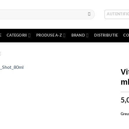
AUTENTIFIC
E
CATEGORII
PRODUSE A-Z
BRAND
DISTRIBUTIE
CO
E
Vi
m
Adauga
in Lista
5,
de
dorinte
Greu