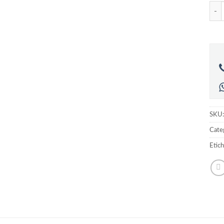
Cant
SKU
Categ
Etic