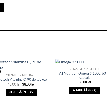
VITAMINE / MINERALE
All Nutrition Omega 3 1000, 60
VITAMINE / MINERALE
capsule
otech Vitamina C, 90 de tablete
Adauga
Ada
38,00
lei
Prețul
Prețul
45,00
lei
38,00
lei
in Lista
in Li
inițial
curent
de
d
a
este:
ADAUGĂ ÎN COȘ
dorinte
dori
ADAUGĂ ÎN COȘ
fost:
38,00 lei.
45,00 lei.