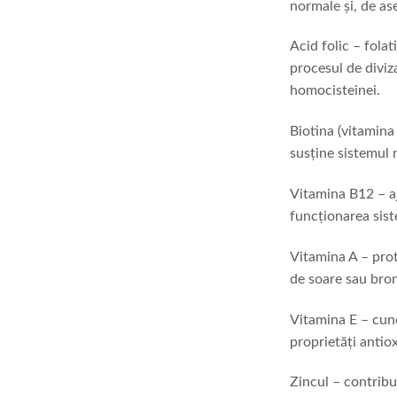
normale și, de a
Acid folic – folat
procesul de diviz
homocisteinei.
Biotina (vitamina 
susține sistemul 
Vitamina B12 – aj
funcționarea sist
Vitamina A – prot
de soare sau bron
Vitamina E – cuno
proprietăți antio
Zincul – contribu