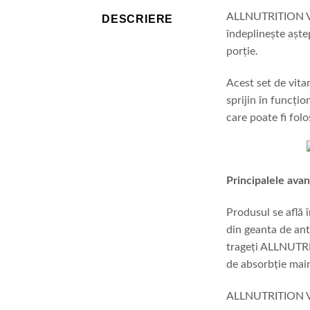
ALLNUTRITION Vit
DESCRIERE
îndeplinește aște
porție.
Acest set de vita
sprijin în funcți
care poate fi folo
Principalele avan
Produsul se află 
din geanta de ant
trageți ALLNUTRIT
de absorbție main
ALLNUTRITION Vit