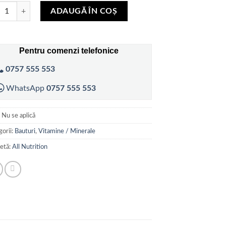
itate Vitamin Shock Shot 80 ml - ALLNUTRITION
la
ADAUGĂ ÎN COȘ
50,00 lei
Pentru comenzi telefonice
0757 555 553
WhatsApp
0757 555 553
:
Nu se aplică
orii:
Bauturi
,
Vitamine / Minerale
hetă:
All Nutrition