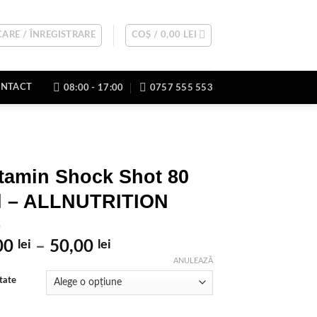
ARE / ÎNREGISTRARE
COȘ /
0,00
LEI
NTACT
08:00 - 17:00
0757 555 553
tamin Shock Shot 80
l – ALLNUTRITION
Interval
00
lei
–
50,00
lei
de
ANULEAZĂ
prețuri:
tate
5,00 lei
până