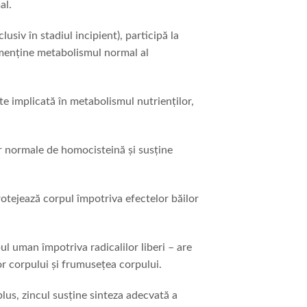
al.
lusiv în stadiul incipient), participă la
 menține metabolismul normal al
ste implicată în metabolismul nutrienților,
or normale de homocisteină și susține
rotejează corpul împotriva efectelor băilor
l uman împotriva radicalilor liberi – are
or corpului și frumusețea corpului.
lus, zincul susține sinteza adecvată a