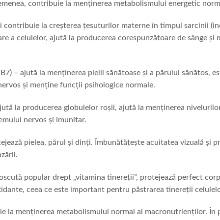
semenea, contribuie la menținerea metabolismului energetic norm
ii contribuie la creșterea țesuturilor materne în timpul sarcinii (inc
are a celulelor, ajută la producerea corespunzătoare de sânge și
B7) – ajută la menținerea pielii sănătoase și a părului sănătos, e
nervos și menține funcții psihologice normale.
ută la producerea globulelor roșii, ajută la menținerea niveluril
emului nervos și imunitar.
ejează pielea, părul și dinți. Îmbunătățește acuitatea vizuală și p
zării.
scută popular drept „vitamina tinereții”, protejează perfect corpu
xidante, ceea ce este important pentru păstrarea tinereții celulel
ie la menținerea metabolismului normal al macronutrienților. În p