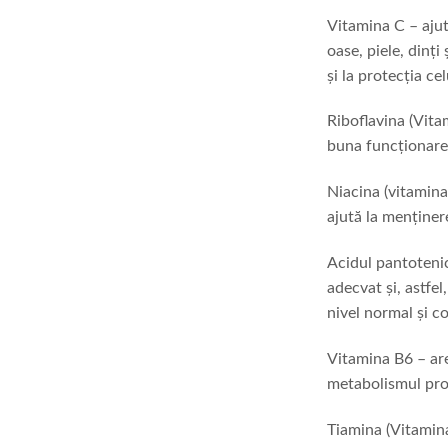
Vitamina C – ajut
oase, piele, dinț
și la protecția ce
Riboflavina (Vita
buna funcționare 
Niacina (vitamina
ajută la menținer
Acidul pantotenic
adecvat și, astfe
nivel normal și c
Vitamina B6 – are
metabolismul prot
Tiamina (Vitamina