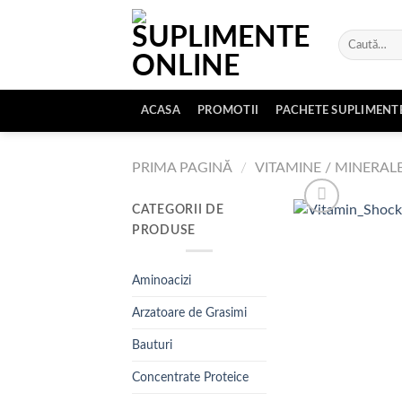
Skip
to
Caută
content
după:
ACASA
PROMOTII
PACHETE SUPLIMENT
PRIMA PAGINĂ
/
VITAMINE / MINERAL
CATEGORII DE
PRODUSE
Aminoacizi
Arzatoare de Grasimi
Bauturi
Concentrate Proteice