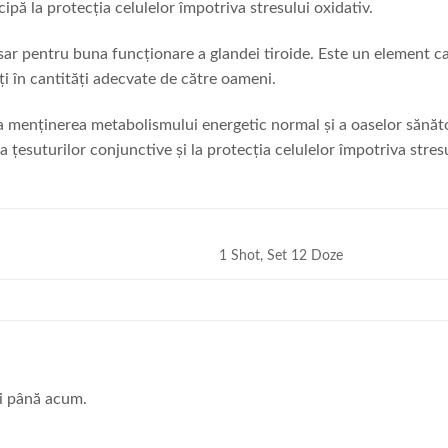
ipă la protecția celulelor împotriva stresului oxidativ.
sar pentru buna funcționare a glandei tiroide. Este un element car
 în cantități adecvate de către oameni.
a menținerea metabolismului energetic normal și a oaselor sănăt
 țesuturilor conjunctive și la protecția celulelor împotriva stresu
1 Shot, Set 12 Doze
ii până acum.