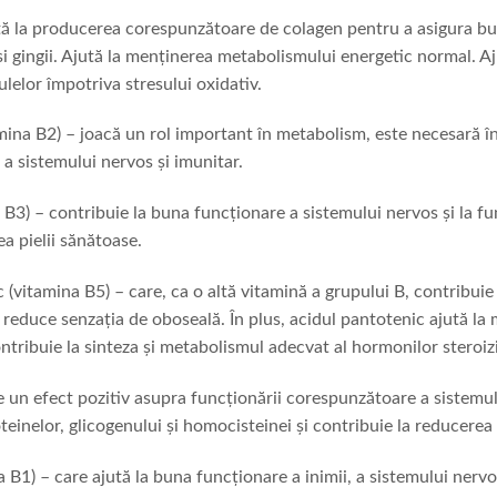
ă la producerea corespunzătoare de colagen pentru a asigura buna
i și gingii. Ajută la menținerea metabolismului energetic normal. 
lulelor împotriva stresului oxidativ.
mina B2) – joacă un rol important în metabolism, este necesară în 
a sistemului nervos și imunitar.
 B3) – contribuie la buna funcționare a sistemului nervos și la fu
ea pielii sănătoase.
 (vitamina B5) – care, ca o altă vitamină a grupului B, contribu
l, reduce senzația de oboseală. În plus, acidul pantotenic ajută l
ontribuie la sinteza și metabolismul adecvat al hormonilor steroiz
 un efect pozitiv asupra funcționării corespunzătoare a sistemulu
einelor, glicogenului și homocisteinei și contribuie la reducerea 
 B1) – care ajută la buna funcționare a inimii, a sistemului nervo