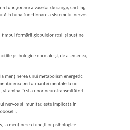
 funcționare a vaselor de sânge, cartilaj,
Ajută la buna funcționare a sistemului nervos
timpul formării globulelor roșii și susține
ncțiile psihologice normale și, de asemenea,
ie la menținerea unui metabolism energetic
a menținerea performanței mentale la un
i, vitamina D și a unor neurotransmițători.
i nervos și imunitar, este implicată în
oboselii.
s, la menținerea funcțiilor psihologice