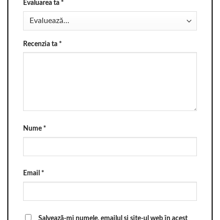
Evaluarea ta
*
Recenzia ta
*
Nume
*
Email
*
Salvează-mi numele, emailul și site-ul web în acest