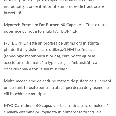
fabricat printr-un proces special de filtrare cu flux
încrucișat și concentrat printr-un proces de fracționare
brevetată.
Myotech Premium Fat Burner, 60 Capsule –
Efecte ultra
puternice cu noua formulă FAT BURNER!
FAT BURNER este un progres de ultimă oră în știința
pierderii de grăsime care utilizează HMT sofisticat
(tehnologie metabolică hibridă), care poate ajuta la
accelerarea dramatică a lypolizei și la îmbunătățirea
considerabilă a tonusului muscular.
Multe mecanisme de acțiune extrem de puternice și inerent
unice sunt folosite pentru a ataca pierderea de grăsime pe
căi biochimice multiple.
MYO Carnitine – 60 capsule –
L-carnitina este o moleculă
similară vitaminelor implicată în numeroase funcții ale