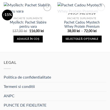
în
mai
produsului.
pagina
multe
produsului.
-15%
variații.
STOC EPUIZAT
PACHETE SUPLIMENTE
PACHETE SUPLIMENTE
Opțiunile
MyoTech: Pachet Slabire
Pachet Cadou Myotech
Adauga
Adauga
pot
pentru vara
Whey Protein Premium
in Lista
in Lista
fi
de
de
Prețul
Prețul
Interval
137,00
lei
116,00
lei
38,00
lei
–
72,00
lei
dorinte
dorinte
inițial
curent
de
alese
a
este:
prețuri:
ADAUGĂ ÎN COȘ
SELECTEAZĂ OPȚIUNILE
în
fost:
116,00 lei.
38,00 lei
137,00 lei.
până
Acest
pagina
la
produs
72,00 lei
produsului.
are
mai
LEGAL
multe
variații.
Opțiunile
Politica de confidentialitate
pot
fi
Termeni si conditii
alese
ANPC
în
pagina
PUNCTE DE FIDELITATE
produsului.