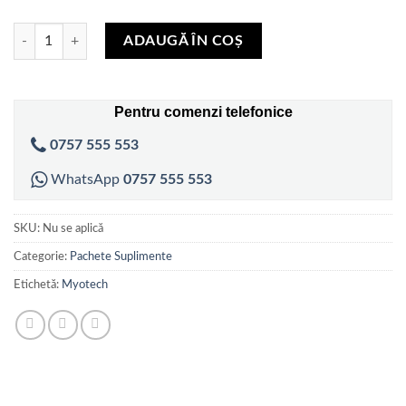
171,00 lei.
Cantitate Pachet MyoTech Whey Protein, Fat Burner, Carnitine
ADAUGĂ ÎN COȘ
Pentru comenzi telefonice
0757 555 553
WhatsApp
0757 555 553
SKU:
Nu se aplică
Categorie:
Pachete Suplimente
Etichetă:
Myotech