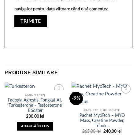
navigator pentru data viitoare când o să comentez.
PRODUSE SIMILARE
AMINOACIZI
-9%
Fadogia Agrestis, Tongkat Ali,
Turkesterone – Testosterone
Adauga
Adauga
Booster
PACHETE SUPLIMENTE
in Lista
in Lista
Pachet MyoTech – MYO
230,00
lei
de
de
Mass, Creatine Powder,
dorinte
dorinte
Tribulus
ADAUGĂ ÎN COȘ
Prețul
Prețul
265,00
lei
240,00
lei
inițial
curent