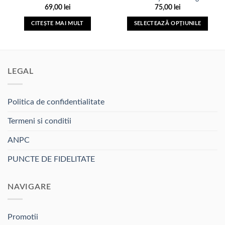
69,00
lei
75,00
lei
Adauga
Adauga
in Lista
in Lista
CITEȘTE MAI MULT
SELECTEAZĂ OPȚIUNILE
de
de
dorinte
dorinte
Acest
produs
are
mai
LEGAL
multe
variații.
Opțiunile
Politica de confidentialitate
pot
fi
Termeni si conditii
alese
ANPC
în
pagina
PUNCTE DE FIDELITATE
produsului.
NAVIGARE
Promotii