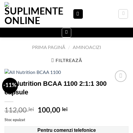
Skip
to
content
PRIMA PAGINĂ
/
AMINOACIZI
FILTREAZĂ
All Nutrition BCAA 1100 2:1:1 300
-11%
capsule
Adauga
in Lista
de
Prețul
Prețul
112,00
lei
100,00
lei
dorinte
inițial
curent
Stoc epuizat
a
este:
Pentru comenzi telefonice
fost:
100,00 lei.