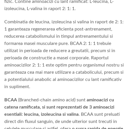
fizic. Contine aminoacizi cu lant ramificat: L-leucina, L-
izoleucina, L-valina in raport 2: 1: 1.
Combinatia de leucina, izoleucina si valina in raport de 2: 1:
1 garanteaza regenerarea eficienta post-antrenament,
reducerea catabolismului in timpul antrenamentului si
formarea masei musculare pure. BCAA 2: 1: 1 trebuie
utilizat in perioada de reducere a greutatii, precum si in
perioada de constructie a masei corporale. Raportul
aminoacizilor 2: 1: 1 este optim pentru organismul nostru si
garanteaza cea mai mare utilizare a catabolicului, precum si
a potentialului anabolic al aminoacizilor cu lant ramificativ
in supliment.
BCAA
(Branched-chain amino acid) sunt
aminoacizi cu
catena ramificata, si sunt reprezentati de 3 aminoacizi
esentiali: leucina, izoleucina si valina
. BCAA sunt preluati
direct din fluxul sanguin, de unde ulterior sunt trecuti in
celulele musculare si astfel, ofera
o sursa rapida de energie
.