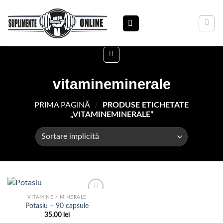
Skip
to
content
vitamineminerale
PRIMA PAGINĂ
/
PRODUSE ETICHETATE
„VITAMINEMINERALE”
VITAMINE / MINERALE
Potasiu – 90 capsule
35,00
lei
Adauga