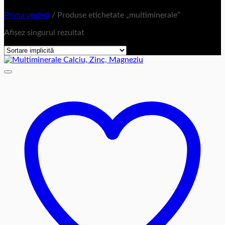
Prima pagină
/
Produse etichetate „multiminerale”
Afișez singurul rezultat