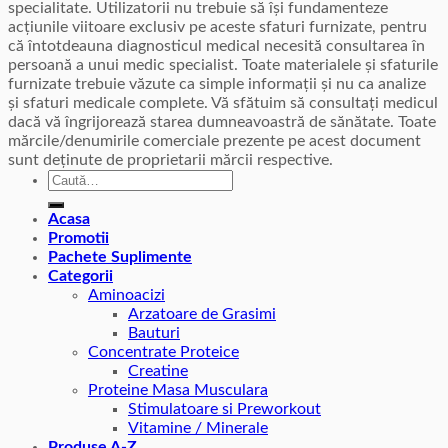
specialitate. Utilizatorii nu trebuie să își fundamenteze
acțiunile viitoare exclusiv pe aceste sfaturi furnizate, pentru
că întotdeauna diagnosticul medical necesită consultarea în
persoană a unui medic specialist. Toate materialele și sfaturile
furnizate trebuie văzute ca simple informații și nu ca analize
și sfaturi medicale complete. Vă sfătuim să consultați medicul
dacă vă îngrijorează starea dumneavoastră de sănătate. Toate
mărcile/denumirile comerciale prezente pe acest document
sunt deținute de proprietarii mărcii respective.
Caută
după:
Acasa
Promotii
Pachete Suplimente
Categorii
Aminoacizi
Arzatoare de Grasimi
Bauturi
Concentrate Proteice
Creatine
Proteine Masa Musculara
Stimulatoare si Preworkout
Vitamine / Minerale
Produse A-Z