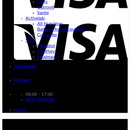
Mars
Ostrovit
Sante
Activelab
All Nutrition
Balkan Pharmaceuticals
Cut 4 Her
SFD
Megabol
FitWhey
Vitalmax
Distributie
Contact
08:00 - 17:00
0757 555 553
Menu
multiminerale