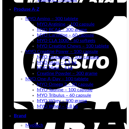
Produse A-Z
MYO Amino – 300 tablete
MYO Arginine – 100 capsule
MYO BCAA – 300 grame
MYO Carnitine – 60 capsule
MYO CLA 1000 – 60 softgels
MYO Creatine Chews – 100 tablete
MYO Creatine Power – 100 capsule
MYO Glutamine – 100 capsule
MYO Mass – 1.5 kg
MYO Mass – 4 kg
Creatine Powder – 300 grame
MYO One-A-Day – 100 tablete
MYO Omega 3 – 90 capsule
MYO Taurine – 100 capsule
MYO Tribulus – 60 capsule
MYO Whey – 900 grame
MYO Whey – 1.8 kg
Brand
MyoTech