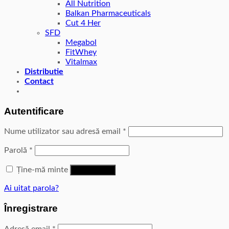
All Nutrition
Balkan Pharmaceuticals
Cut 4 Her
SFD
Megabol
FitWhey
Vitalmax
Distributie
Contact
Autentificare
Nume utilizator sau adresă email
*
Parolă
*
Ține-mă minte
Autentificare
Ai uitat parola?
Înregistrare
Adresă email
*