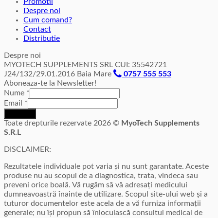
Promotii
Despre noi
Cum comand?
Contact
Distributie
Despre noi
MYOTECH SUPPLEMENTS SRL CUI: 35542721
J24/132/29.01.2016 Baia Mare
0757 555 553
Aboneaza-te la Newsletter!
Nume
*
Email
*
Inscriere
Toate drepturile rezervate 2026 ©
MyoTech Supplements
S.R.L
DISCLAIMER:
Rezultatele individuale pot varia și nu sunt garantate. Aceste
produse nu au scopul de a diagnostica, trata, vindeca sau
preveni orice boală. Vă rugăm să vă adresați medicului
dumneavoastră înainte de utilizare. Scopul site-ului web și a
tuturor documentelor este acela de a vă furniza informații
generale; nu își propun să înlocuiască consultul medical de