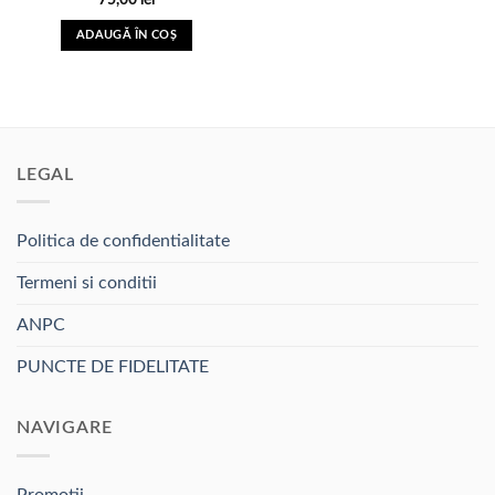
75,00
lei
in Lista
de
ADAUGĂ ÎN COȘ
dorinte
LEGAL
Politica de confidentialitate
Termeni si conditii
ANPC
PUNCTE DE FIDELITATE
NAVIGARE
Promotii