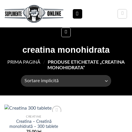
Skip
to
content
creatina monohidrata
PRIMA PAGINĂ
/
PRODUSE ETICHETATE „CREATINA
MONOHIDRATA”
CREATINE
Creatina – Creatină
monohidrată – 300 tablete
Adauga