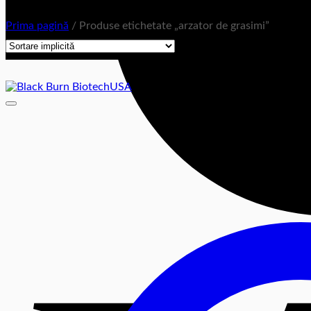
Prima pagină
/
Produse etichetate „arzator de grasimi”