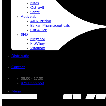
Mars
Ostrovit
Sante
Activelab
All Nutrition
Balkan Pharmaceuticals
Cut 4 Her
SFD
Megabol
FitWhey
Vitalmax
Distributie
Contact
08:00 - 17:00
0757 555 553
Menu
arzator de grasimi