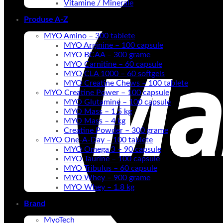
Vitamine / Minerale
Produse A-Z
MYO Amino – 300 tablete
MYO Arginine – 100 capsule
MYO BCAA – 300 grame
MYO Carnitine – 60 capsule
MYO CLA 1000 – 60 softgels
MYO Creatine Chews – 100 tablete
MYO Creatine Power – 100 capsule
MYO Glutamine – 100 capsule
MYO Mass – 1.5 kg
MYO Mass – 4 kg
Creatine Powder – 300 grame
MYO One-A-Day – 100 tablete
MYO Omega 3 – 90 capsule
MYO Taurine – 100 capsule
MYO Tribulus – 60 capsule
MYO Whey – 900 grame
MYO Whey – 1.8 kg
Brand
MyoTech