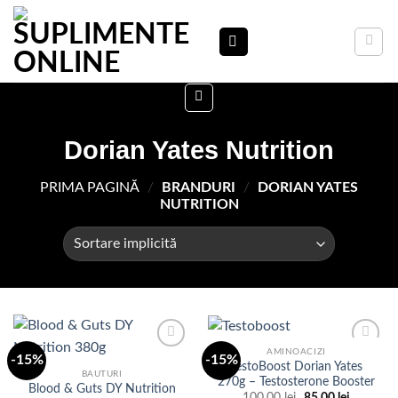
Skip
to
content
Dorian Yates Nutrition
PRIMA PAGINĂ
/
BRANDURI
/
DORIAN YATES
NUTRITION
AMINOACIZI
-15%
-15%
TestoBoost Dorian Yates
BAUTURI
270g – Testosterone Booster
Blood & Guts DY Nutrition
Adauga
Adauga
Prețul
Prețul