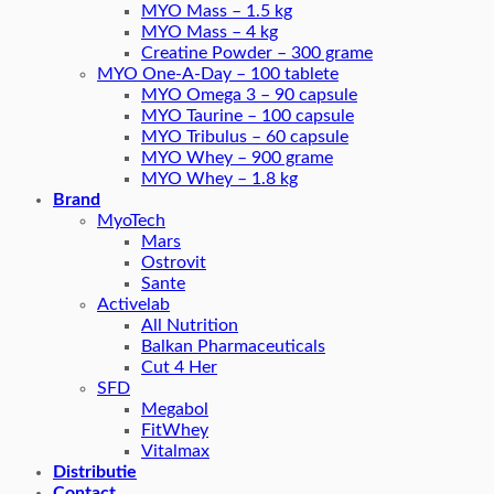
MYO Mass – 1.5 kg
MYO Mass – 4 kg
Creatine Powder – 300 grame
MYO One-A-Day – 100 tablete
MYO Omega 3 – 90 capsule
MYO Taurine – 100 capsule
MYO Tribulus – 60 capsule
MYO Whey – 900 grame
MYO Whey – 1.8 kg
Brand
MyoTech
Mars
Ostrovit
Sante
Activelab
All Nutrition
Balkan Pharmaceuticals
Cut 4 Her
SFD
Megabol
FitWhey
Vitalmax
Distributie
Contact