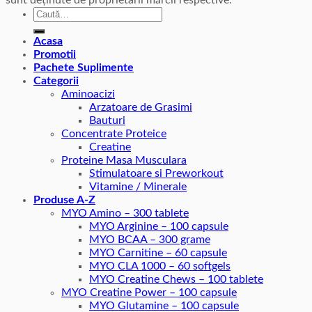
sunt deținute de proprietarii mărcii respective.
Caută
după:
Acasa
Promotii
Pachete Suplimente
Categorii
Aminoacizi
Arzatoare de Grasimi
Bauturi
Concentrate Proteice
Creatine
Proteine Masa Musculara
Stimulatoare si Preworkout
Vitamine / Minerale
Produse A-Z
MYO Amino – 300 tablete
MYO Arginine – 100 capsule
MYO BCAA – 300 grame
MYO Carnitine – 60 capsule
MYO CLA 1000 – 60 softgels
MYO Creatine Chews – 100 tablete
MYO Creatine Power – 100 capsule
MYO Glutamine – 100 capsule