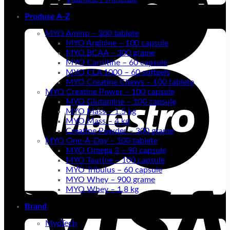
Produse A-Z
MYO Amino – 300 tablete
MYO Arginine – 100 capsule
MYO BCAA – 300 grame
MYO Carnitine – 60 capsule
MYO CLA 1000 – 60 softgels
MYO Creatine Chews – 100 tablete
MYO Creatine Power – 100 capsule
MYO Glutamine – 100 capsule
MYO Mass – 1.5 kg
MYO Mass – 4 kg
Creatine Powder – 300 grame
MYO One-A-Day – 100 tablete
MYO Omega 3 – 90 capsule
MYO Taurine – 100 capsule
MYO Tribulus – 60 capsule
MYO Whey – 900 grame
MYO Whey – 1.8 kg
Brand
MyoTech