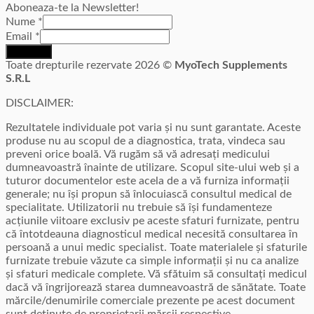
Aboneaza-te la Newsletter!
Nume
*
Email
*
Inscriere
Toate drepturile rezervate 2026 ©
MyoTech Supplements
S.R.L
DISCLAIMER:
Rezultatele individuale pot varia și nu sunt garantate. Aceste
produse nu au scopul de a diagnostica, trata, vindeca sau
preveni orice boală. Vă rugăm să vă adresați medicului
dumneavoastră înainte de utilizare. Scopul site-ului web și a
tuturor documentelor este acela de a vă furniza informații
generale; nu își propun să înlocuiască consultul medical de
specialitate. Utilizatorii nu trebuie să își fundamenteze
acțiunile viitoare exclusiv pe aceste sfaturi furnizate, pentru
că întotdeauna diagnosticul medical necesită consultarea în
persoană a unui medic specialist. Toate materialele și sfaturile
furnizate trebuie văzute ca simple informații și nu ca analize
și sfaturi medicale complete. Vă sfătuim să consultați medicul
dacă vă îngrijorează starea dumneavoastră de sănătate. Toate
mărcile/denumirile comerciale prezente pe acest document