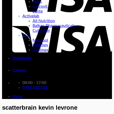
Mars
Ostrovit
Sante
Activelab
All Nutrition
Balkan Pharmaceuticals
Cut 4 Her
SFD
Megabol
FitWhey
Vitalmax
Distributie
Contact
08:00 - 17:00
0757 555 553
Menu
scatterbrain kevin levrone