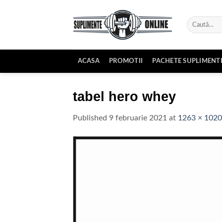
Skip
to
Caută
content
după:
ACASA
PROMOTII
PACHETE SUPLIMENT
tabel hero whey
Published
9 februarie 2021
at
1263 × 1020