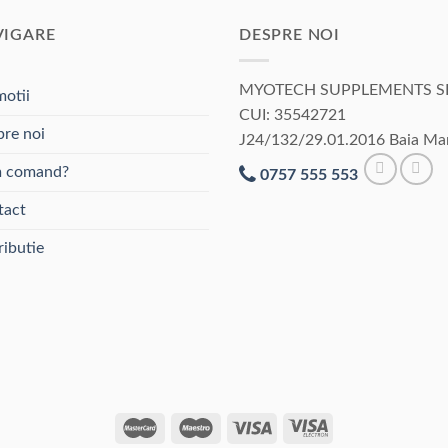
VIGARE
DESPRE NOI
MYOTECH SUPPLEMENTS S
otii
CUI: 35542721
re noi
J24/132/29.01.2016 Baia Ma
 comand?
0757 555 553
tact
ributie