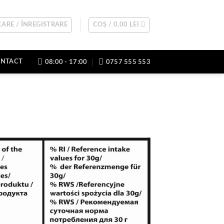
ARE / ÎNREGISTRARE
COȘ /
0,00
LEI
NTACT
08:00 - 17:00
0757 555 553