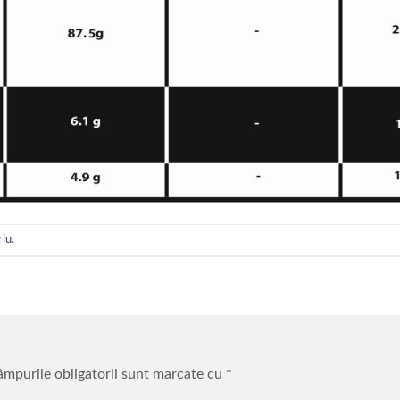
riu
.
mpurile obligatorii sunt marcate cu
*