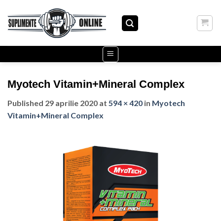
Skip
to
content
Myotech Vitamin+Mineral Complex
Published
29 aprilie 2020
at
594 × 420
in
Myotech
Vitamin+Mineral Complex