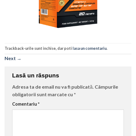
Trackback-urile sunt inchise, dar poti
lasa un comentariu
.
Next
→
Lasă un răspuns
Adresa ta de email nu va fi publicată.
Câmpurile
obligatorii sunt marcate cu
*
Comentariu
*