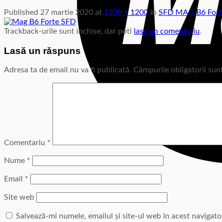
Published
27 martie 2020
at
1200 × 1200
in
SFD MAG B6 Forte
Trackback-urile sunt inchise, dar poti
lasa un comentariu
.
Lasă un răspuns
Adresa ta de email nu va fi publicată.
Câmpurile obligatorii su
Comentariu
*
Nume
*
Email
*
Site web
Salvează-mi numele, emailul și site-ul web în acest navigat