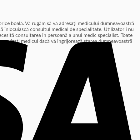
i orice boală. Vă rugăm să vă adresați medicului dumneavoastră
ă înlocuiască consultul medical de specialitate. Utilizatorii nu
ecesită consultarea în persoană a unui medic specialist. Toate
ă consultați medicul dacă vă îngrijorează starea dumneavoastră