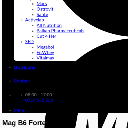
Mars
Ostrovit
Sante
Activelab
All Nutrition
Balkan Pharmaceuticals
Cut 4 Her
SFD
Megabol
FitWhey
Vitalmax
Distributie
Contact
08:00 - 17:00
0757 555 553
Menu
Mag B6 Forte SFD