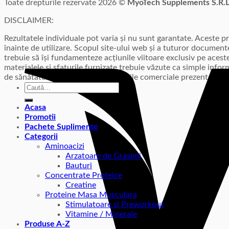
Toate drepturile rezervate 2026 ©
MyoTech Supplements S.R.
DISCLAIMER:
Rezultatele individuale pot varia și nu sunt garantate. Aceste 
înainte de utilizare. Scopul site-ului web și a tuturor documente
trebuie să își fundamenteze acțiunile viitoare exclusiv pe acest
materialele și sfaturile furnizate trebuie văzute ca simple info
de sănătate. Toate mărcile/denumirile comerciale prezente pe a
Caută
după:
Acasa
Promotii
Pachete Suplimente
Categorii
Aminoacizi
Arzatoare de Grasimi
Bauturi
Concentrate Proteice
Creatine
Proteine Masa Musculara
Stimulatoare si Preworkout
Vitamine / Minerale
Produse A-Z