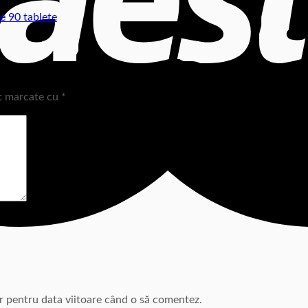
 90 tablete
nt marcate cu
*
or pentru data viitoare când o să comentez.