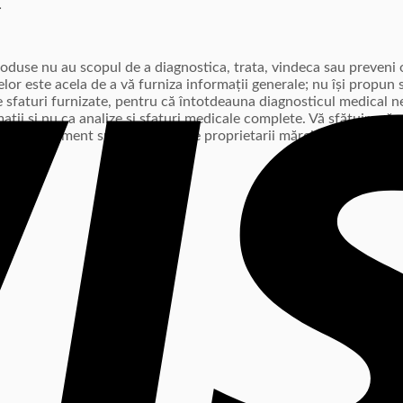
L
produse nu au scopul de a diagnostica, trata, vindeca sau preven
lor este acela de a vă furniza informații generale; nu își propun s
e sfaturi furnizate, pentru că întotdeauna diagnosticul medical n
rmații și nu ca analize și sfaturi medicale complete. Vă sfătuim s
cest document sunt deținute de proprietarii mărcii respective.