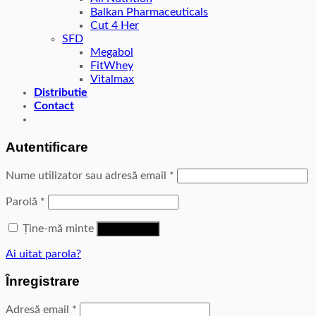
Balkan Pharmaceuticals
Cut 4 Her
SFD
Megabol
FitWhey
Vitalmax
Distributie
Contact
Autentificare
Nume utilizator sau adresă email
*
Parolă
*
Ține-mă minte
Autentificare
Ai uitat parola?
Înregistrare
Adresă email
*