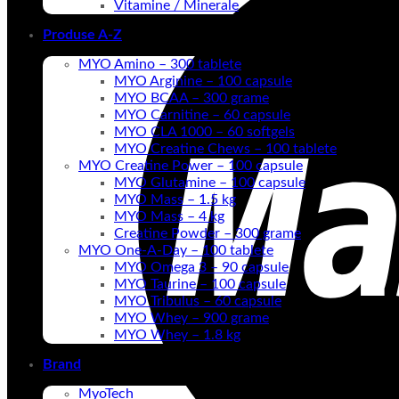
Vitamine / Minerale
Produse A-Z
MYO Amino – 300 tablete
MYO Arginine – 100 capsule
MYO BCAA – 300 grame
MYO Carnitine – 60 capsule
MYO CLA 1000 – 60 softgels
MYO Creatine Chews – 100 tablete
MYO Creatine Power – 100 capsule
MYO Glutamine – 100 capsule
MYO Mass – 1.5 kg
MYO Mass – 4 kg
Creatine Powder – 300 grame
MYO One-A-Day – 100 tablete
MYO Omega 3 – 90 capsule
MYO Taurine – 100 capsule
MYO Tribulus – 60 capsule
MYO Whey – 900 grame
MYO Whey – 1.8 kg
Brand
MyoTech