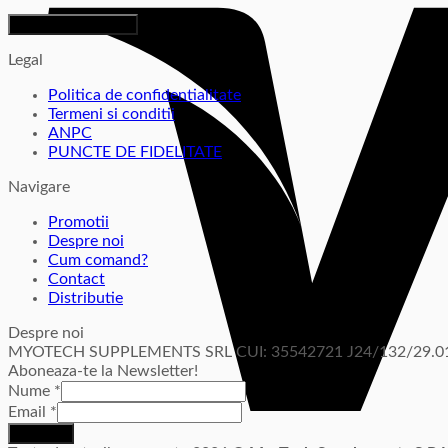
Legal
Politica de confidentialitate
Termeni si conditii
ANPC
PUNCTE DE FIDELITATE
Navigare
Promotii
Despre noi
Cum comand?
Contact
Distributie
Despre noi
MYOTECH SUPPLEMENTS SRL CUI: 35542721 J24/132/29.01
Aboneaza-te la Newsletter!
Nume
*
Email
*
Inscriere