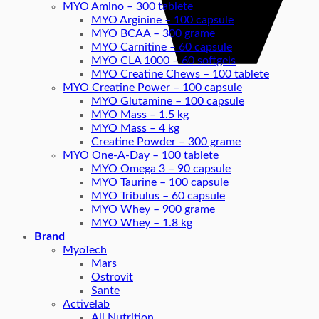
MYO Amino – 300 tablete
MYO Arginine – 100 capsule
MYO BCAA – 300 grame
MYO Carnitine – 60 capsule
MYO CLA 1000 – 60 softgels
MYO Creatine Chews – 100 tablete
MYO Creatine Power – 100 capsule
MYO Glutamine – 100 capsule
MYO Mass – 1.5 kg
MYO Mass – 4 kg
Creatine Powder – 300 grame
MYO One-A-Day – 100 tablete
MYO Omega 3 – 90 capsule
MYO Taurine – 100 capsule
MYO Tribulus – 60 capsule
MYO Whey – 900 grame
MYO Whey – 1.8 kg
Brand
MyoTech
Mars
Ostrovit
Sante
Activelab
All Nutrition