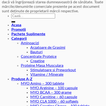
dacă vă îngrijorează starea dumneavoastră de sănătate. Toate
mărcile/denumirile comerciale prezente pe acest document
sunt deținute de proprietarii mărcii respective.
Caută
după:
Acasa
Promotii
Pachete Suplimente
Categorii
Aminoacizi
Arzatoare de Grasimi
Bauturi
Concentrate Proteice
Creatine
Proteine Masa Musculara
Stimulatoare si Preworkout
Vitamine / Minerale
Produse A-Z
MYO Amino – 300 tablete
MYO Arginine – 100 capsule
MYO BCAA – 300 grame
MYO Carnitine – 60 capsule
MYO CLA 1000 – 60 softgels