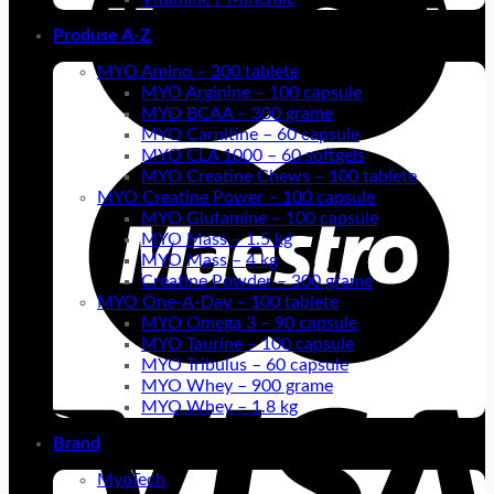
Produse A-Z
MYO Amino – 300 tablete
MYO Arginine – 100 capsule
MYO BCAA – 300 grame
MYO Carnitine – 60 capsule
MYO CLA 1000 – 60 softgels
MYO Creatine Chews – 100 tablete
MYO Creatine Power – 100 capsule
MYO Glutamine – 100 capsule
MYO Mass – 1.5 kg
MYO Mass – 4 kg
Creatine Powder – 300 grame
MYO One-A-Day – 100 tablete
MYO Omega 3 – 90 capsule
MYO Taurine – 100 capsule
MYO Tribulus – 60 capsule
MYO Whey – 900 grame
MYO Whey – 1.8 kg
Brand
MyoTech