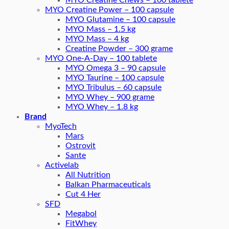
MYO Creatine Chews – 100 tablete
MYO Creatine Power – 100 capsule
MYO Glutamine – 100 capsule
MYO Mass – 1.5 kg
MYO Mass – 4 kg
Creatine Powder – 300 grame
MYO One-A-Day – 100 tablete
MYO Omega 3 – 90 capsule
MYO Taurine – 100 capsule
MYO Tribulus – 60 capsule
MYO Whey – 900 grame
MYO Whey – 1.8 kg
Brand
MyoTech
Mars
Ostrovit
Sante
Activelab
All Nutrition
Balkan Pharmaceuticals
Cut 4 Her
SFD
Megabol
FitWhey