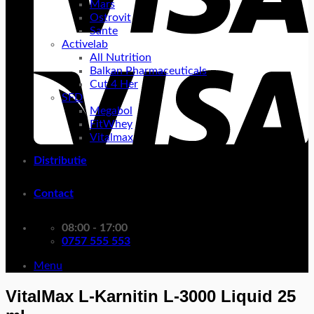
Mars
Ostrovit
Sante
Activelab
All Nutrition
Balkan Pharmaceuticals
Cut 4 Her
SFD
Megabol
FitWhey
Vitalmax
Distributie
Contact
08:00 - 17:00
0757 555 553
Menu
VitalMax L-Karnitin L-3000 Liquid 25