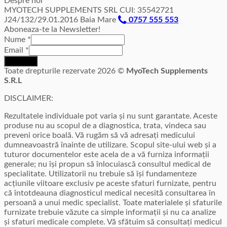
Despre noi
MYOTECH SUPPLEMENTS SRL CUI: 35542721
J24/132/29.01.2016 Baia Mare
0757 555 553
Aboneaza-te la Newsletter!
Nume
*
Email
*
Inscriere
Toate drepturile rezervate 2026 ©
MyoTech Supplements
S.R.L
DISCLAIMER:
Rezultatele individuale pot varia și nu sunt garantate. Aceste
produse nu au scopul de a diagnostica, trata, vindeca sau
preveni orice boală. Vă rugăm să vă adresați medicului
dumneavoastră înainte de utilizare. Scopul site-ului web și a
tuturor documentelor este acela de a vă furniza informații
generale; nu își propun să înlocuiască consultul medical de
specialitate. Utilizatorii nu trebuie să își fundamenteze
acțiunile viitoare exclusiv pe aceste sfaturi furnizate, pentru
că întotdeauna diagnosticul medical necesită consultarea în
persoană a unui medic specialist. Toate materialele și sfaturile
furnizate trebuie văzute ca simple informații și nu ca analize
și sfaturi medicale complete. Vă sfătuim să consultați medicul