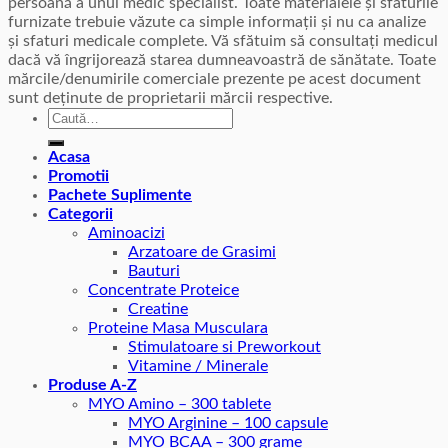
persoană a unui medic specialist. Toate materialele și sfaturile
furnizate trebuie văzute ca simple informații și nu ca analize
și sfaturi medicale complete. Vă sfătuim să consultați medicul
dacă vă îngrijorează starea dumneavoastră de sănătate. Toate
mărcile/denumirile comerciale prezente pe acest document
sunt deținute de proprietarii mărcii respective.
Caută
după:
Acasa
Promotii
Pachete Suplimente
Categorii
Aminoacizi
Arzatoare de Grasimi
Bauturi
Concentrate Proteice
Creatine
Proteine Masa Musculara
Stimulatoare si Preworkout
Vitamine / Minerale
Produse A-Z
MYO Amino – 300 tablete
MYO Arginine – 100 capsule
MYO BCAA – 300 grame