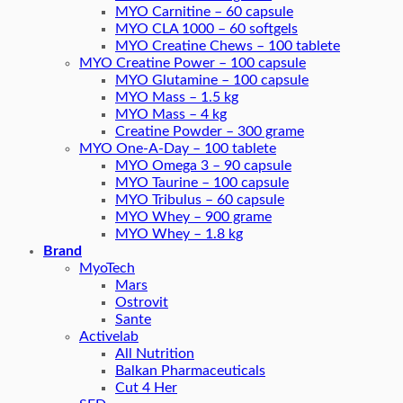
MYO Carnitine – 60 capsule
MYO CLA 1000 – 60 softgels
MYO Creatine Chews – 100 tablete
MYO Creatine Power – 100 capsule
MYO Glutamine – 100 capsule
MYO Mass – 1.5 kg
MYO Mass – 4 kg
Creatine Powder – 300 grame
MYO One-A-Day – 100 tablete
MYO Omega 3 – 90 capsule
MYO Taurine – 100 capsule
MYO Tribulus – 60 capsule
MYO Whey – 900 grame
MYO Whey – 1.8 kg
Brand
MyoTech
Mars
Ostrovit
Sante
Activelab
All Nutrition
Balkan Pharmaceuticals
Cut 4 Her