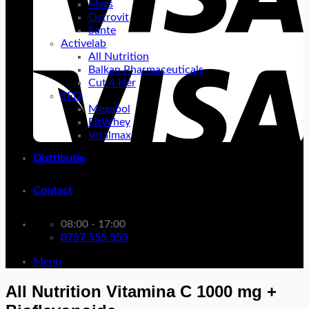
Mars
Ostrovit
Sante
Activelab
All Nutrition
Balkan Pharmaceuticals
Cut 4 Her
SFD
Megabol
FitWhey
Vitalmax
Distributie
Contact
08:00 - 17:00
0757 555 553
Menu
All Nutrition Vitamina C 1000 mg +