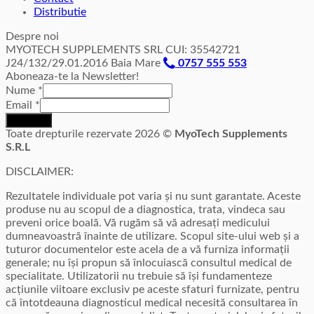
Distributie
Despre noi
MYOTECH SUPPLEMENTS SRL CUI: 35542721
J24/132/29.01.2016 Baia Mare
0757 555 553
Aboneaza-te la Newsletter!
Nume
*
Email
*
Inscriere
Toate drepturile rezervate 2026 ©
MyoTech Supplements
S.R.L
DISCLAIMER:
Rezultatele individuale pot varia și nu sunt garantate. Aceste
produse nu au scopul de a diagnostica, trata, vindeca sau
preveni orice boală. Vă rugăm să vă adresați medicului
dumneavoastră înainte de utilizare. Scopul site-ului web și a
tuturor documentelor este acela de a vă furniza informații
generale; nu își propun să înlocuiască consultul medical de
specialitate. Utilizatorii nu trebuie să își fundamenteze
acțiunile viitoare exclusiv pe aceste sfaturi furnizate, pentru
că întotdeauna diagnosticul medical necesită consultarea în