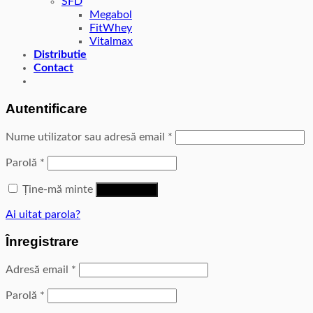
SFD
Megabol
FitWhey
Vitalmax
Distributie
Contact
Autentificare
Nume utilizator sau adresă email
*
Parolă
*
Ține-mă minte
Autentificare
Ai uitat parola?
Înregistrare
Adresă email
*
Parolă
*