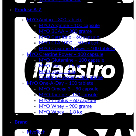
Produse A-Z
MYO Amino – 300 tablete
MYO Arginine – 100 capsule
MYO BCAA – 300 grame
MYO Carnitine – 60 capsule
MYO CLA 1000 – 60 softgels
MYO Creatine Chews – 100 tablete
MYO Creatine Power – 100 capsule
MYO Glutamine – 100 capsule
MYO Mass – 1.5 kg
MYO Mass – 4 kg
Creatine Powder – 300 grame
MYO One-A-Day – 100 tablete
MYO Omega 3 – 90 capsule
MYO Taurine – 100 capsule
MYO Tribulus – 60 capsule
MYO Whey – 900 grame
MYO Whey – 1.8 kg
Brand
MyoTech