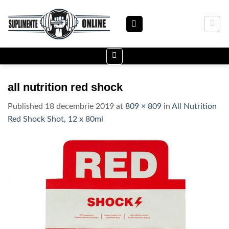
Skip
to
content
all nutrition red shock
Published
18 decembrie 2019
at
809 × 809
in
All Nutrition
Red Shock Shot, 12 x 80ml