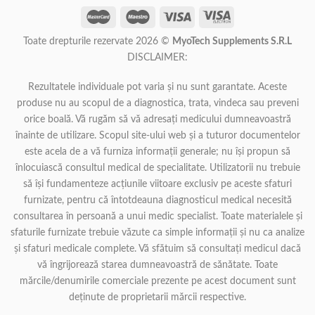
Toate drepturile rezervate 2026 ©
MyoTech Supplements S.R.L
DISCLAIMER:
Rezultatele individuale pot varia și nu sunt garantate. Aceste
produse nu au scopul de a diagnostica, trata, vindeca sau preveni
orice boală. Vă rugăm să vă adresați medicului dumneavoastră
înainte de utilizare. Scopul site-ului web și a tuturor documentelor
este acela de a vă furniza informații generale; nu își propun să
înlocuiască consultul medical de specialitate. Utilizatorii nu trebuie
să își fundamenteze acțiunile viitoare exclusiv pe aceste sfaturi
furnizate, pentru că întotdeauna diagnosticul medical necesită
consultarea în persoană a unui medic specialist. Toate materialele și
sfaturile furnizate trebuie văzute ca simple informații și nu ca analize
și sfaturi medicale complete. Vă sfătuim să consultați medicul dacă
vă îngrijorează starea dumneavoastră de sănătate. Toate
mărcile/denumirile comerciale prezente pe acest document sunt
deținute de proprietarii mărcii respective.