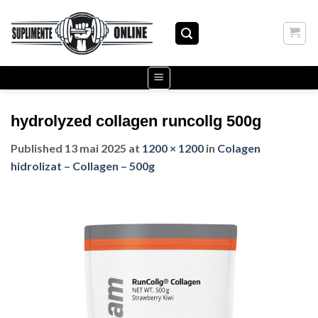
Skip
to
content
hydrolyzed collagen runcollg 500g
Published
13 mai 2025
at
1200 × 1200
in
Colagen
hidrolizat – Collagen – 500g