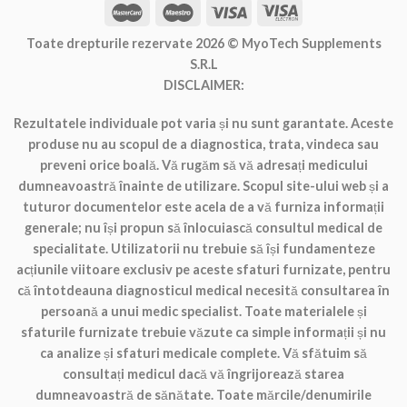
Toate drepturile rezervate 2026 ©
MyoTech Supplements
S.R.L
DISCLAIMER:
Rezultatele individuale pot varia și nu sunt garantate. Aceste
produse nu au scopul de a diagnostica, trata, vindeca sau
preveni orice boală. Vă rugăm să vă adresați medicului
dumneavoastră înainte de utilizare. Scopul site-ului web și a
tuturor documentelor este acela de a vă furniza informații
generale; nu își propun să înlocuiască consultul medical de
specialitate. Utilizatorii nu trebuie să își fundamenteze
acțiunile viitoare exclusiv pe aceste sfaturi furnizate, pentru
că întotdeauna diagnosticul medical necesită consultarea în
persoană a unui medic specialist. Toate materialele și
sfaturile furnizate trebuie văzute ca simple informații și nu
ca analize și sfaturi medicale complete. Vă sfătuim să
consultați medicul dacă vă îngrijorează starea
dumneavoastră de sănătate. Toate mărcile/denumirile