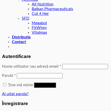
All Nutrition
Balkan Pharmaceuticals
Cut 4 Her
SFD
Megabol
FitWhey
Vitalmax
Distributie
Contact
Autentificare
Nume utilizator sau adresă email
*
Parolă
*
Ține-mă minte
Autentificare
Ai uitat parola?
Înregistrare