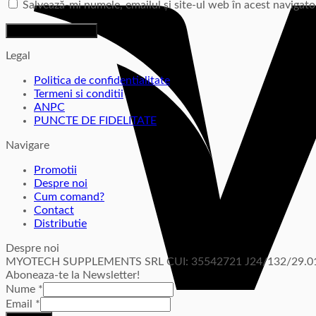
Salvează-mi numele, emailul și site-ul web în acest navigat
Legal
Politica de confidentialitate
Termeni si conditii
ANPC
PUNCTE DE FIDELITATE
Navigare
Promotii
Despre noi
Cum comand?
Contact
Distributie
Despre noi
MYOTECH SUPPLEMENTS SRL CUI: 35542721 J24/132/29.01
Aboneaza-te la Newsletter!
Nume
*
Email
*