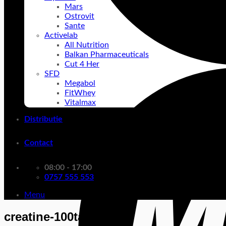
Mars
Ostrovit
Sante
Activelab
All Nutrition
Balkan Pharmaceuticals
Cut 4 Her
SFD
Megabol
FitWhey
Vitalmax
Distributie
Contact
08:00 - 17:00
0757 555 553
Menu
creatine-100tabs