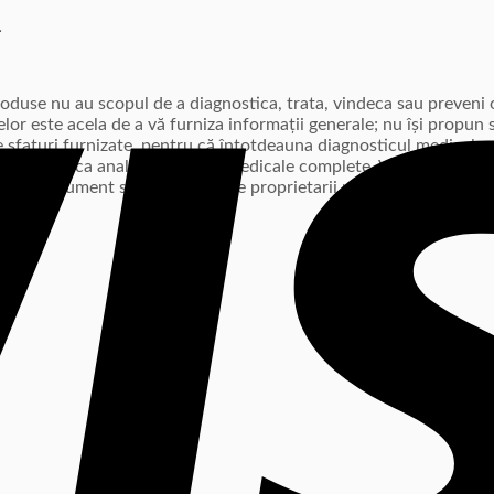
L
produse nu au scopul de a diagnostica, trata, vindeca sau preven
lor este acela de a vă furniza informații generale; nu își propun s
e sfaturi furnizate, pentru că întotdeauna diagnosticul medical n
rmații și nu ca analize și sfaturi medicale complete. Vă sfătuim s
cest document sunt deținute de proprietarii mărcii respective.