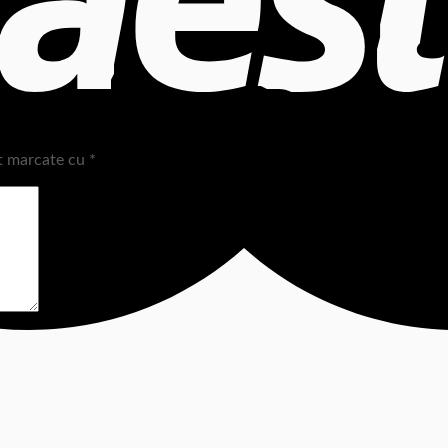
nt marcate cu
*