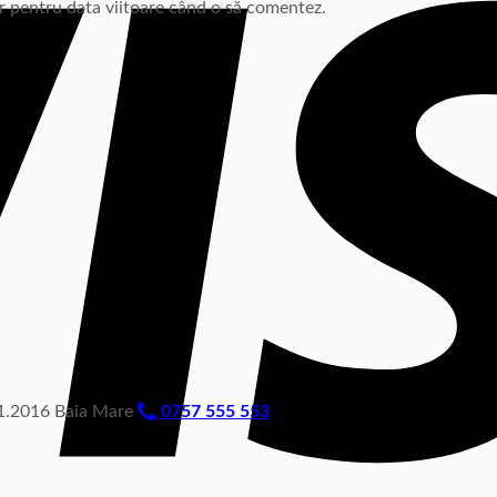
or pentru data viitoare când o să comentez.
.2016 Baia Mare
0757 555 553