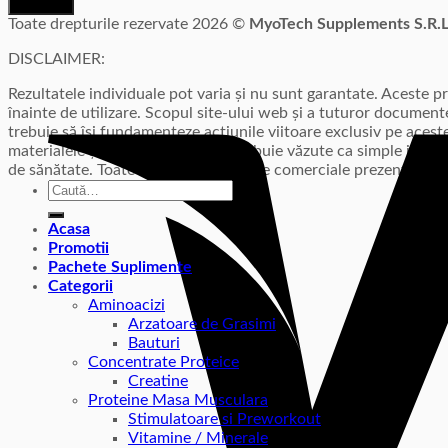
Inscriere
Toate drepturile rezervate 2026 ©
MyoTech Supplements S.R.
DISCLAIMER:
Rezultatele individuale pot varia și nu sunt garantate. Aceste 
înainte de utilizare. Scopul site-ului web și a tuturor documente
trebuie să își fundamenteze acțiunile viitoare exclusiv pe acest
materialele și sfaturile furnizate trebuie văzute ca simple info
de sănătate. Toate mărcile/denumirile comerciale prezente pe a
Caută
după:
Acasa
Promotii
Pachete Suplimente
Categorii
Aminoacizi
Arzatoare de Grasimi
Bauturi
Concentrate Proteice
Creatine
Proteine Masa Musculara
Stimulatoare si Preworkout
Vitamine / Minerale