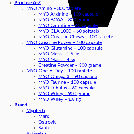
Produse A-Z
MYO Amino – 300 tablete
MYO Arginine – 100 capsule
MYO BCAA – 300 grame
MYO Carnitine – 60 capsule
MYO CLA 1000 – 60 softgels
MYO Creatine Chews – 100 tablete
MYO Creatine Power – 100 capsule
MYO Glutamine – 100 capsule
MYO Mass – 1.5 kg
MYO Mass – 4 kg
Creatine Powder – 300 grame
MYO One-A-Day – 100 tablete
MYO Omega 3 – 90 capsule
MYO Taurine – 100 capsule
MYO Tribulus – 60 capsule
MYO Whey – 900 grame
MYO Whey – 1.8 kg
Brand
MyoTech
Mars
Ostrovit
Sante
Activelab