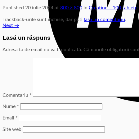
Published
20 iulie 2024
at
800 × 800
in
Creatine – 100 tablete
Trackback-urile sunt inchise, dar poti
lasa un comentariu
.
Next
→
Lasă un răspuns
Adresa ta de email nu va fi publicată.
Câmpurile obligatorii su
Comentariu
*
Nume
*
Email
*
Site web