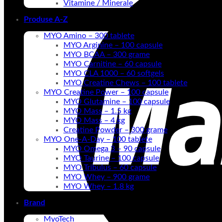
Vitamine / Minerale
Produse A-Z
MYO Amino – 300 tablete
MYO Arginine – 100 capsule
MYO BCAA – 300 grame
MYO Carnitine – 60 capsule
MYO CLA 1000 – 60 softgels
MYO Creatine Chews – 100 tablete
MYO Creatine Power – 100 capsule
MYO Glutamine – 100 capsule
MYO Mass – 1.5 kg
MYO Mass – 4 kg
Creatine Powder – 300 grame
MYO One-A-Day – 100 tablete
MYO Omega 3 – 90 capsule
MYO Taurine – 100 capsule
MYO Tribulus – 60 capsule
MYO Whey – 900 grame
MYO Whey – 1.8 kg
Brand
MyoTech