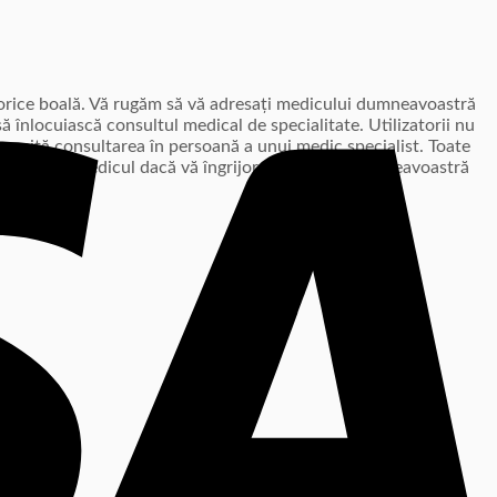
i orice boală. Vă rugăm să vă adresați medicului dumneavoastră
ă înlocuiască consultul medical de specialitate. Utilizatorii nu
ecesită consultarea în persoană a unui medic specialist. Toate
ă consultați medicul dacă vă îngrijorează starea dumneavoastră