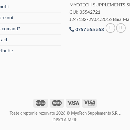
MYOTECH SUPPLEMENTS S
otii
CUI: 35542721
re noi
J24/132/29.01.2016 Baia Ma
 comand?
0757 555 553
tact
ributie
Toate drepturile rezervate 2026 ©
MyoTech Supplements S.R.L
DISCLAIMER: