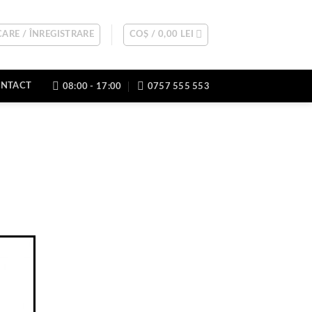
ARE / ÎNREGISTRARE
COȘ /
0,00
LEI
NTACT
08:00 - 17:00
0757 555 553