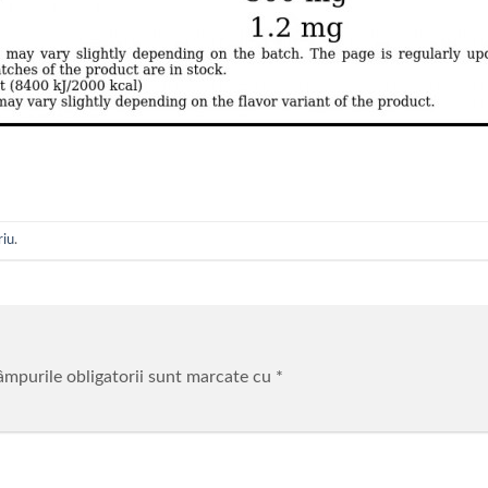
riu
.
mpurile obligatorii sunt marcate cu
*