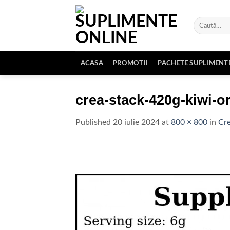
Skip
to
Caută
content
după:
ACASA
PROMOTII
PACHETE SUPLIMENT
crea-stack-420g-kiwi-o
Published
20 iulie 2024
at
800 × 800
in
Cre