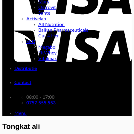
Mars
Ostrovit
Sante
Activelab
All Nutrition
Balkan Pharmaceuticals
Cut 4 Her
SFD
Megabol
FitWhey
Vitalmax
Distributie
Contact
08:00 - 17:00
0757 555 553
Menu
Tongkat ali