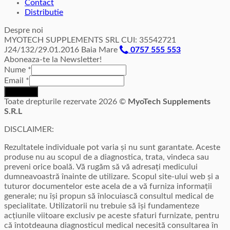
Contact
Distributie
Despre noi
MYOTECH SUPPLEMENTS SRL CUI: 35542721
J24/132/29.01.2016 Baia Mare
0757 555 553
Aboneaza-te la Newsletter!
Nume
*
Email
*
Inscriere
Toate drepturile rezervate 2026 ©
MyoTech Supplements
S.R.L
DISCLAIMER:
Rezultatele individuale pot varia și nu sunt garantate. Aceste
produse nu au scopul de a diagnostica, trata, vindeca sau
preveni orice boală. Vă rugăm să vă adresați medicului
dumneavoastră înainte de utilizare. Scopul site-ului web și a
tuturor documentelor este acela de a vă furniza informații
generale; nu își propun să înlocuiască consultul medical de
specialitate. Utilizatorii nu trebuie să își fundamenteze
acțiunile viitoare exclusiv pe aceste sfaturi furnizate, pentru
că întotdeauna diagnosticul medical necesită consultarea în