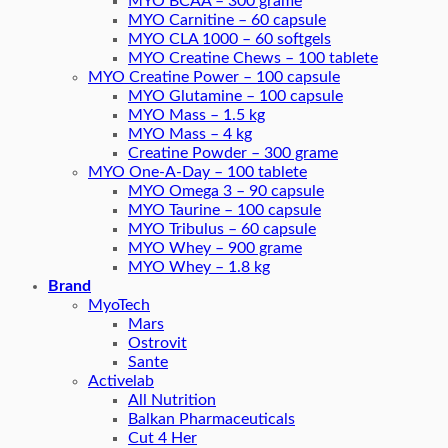
MYO BCAA – 300 grame
MYO Carnitine – 60 capsule
MYO CLA 1000 – 60 softgels
MYO Creatine Chews – 100 tablete
MYO Creatine Power – 100 capsule
MYO Glutamine – 100 capsule
MYO Mass – 1.5 kg
MYO Mass – 4 kg
Creatine Powder – 300 grame
MYO One-A-Day – 100 tablete
MYO Omega 3 – 90 capsule
MYO Taurine – 100 capsule
MYO Tribulus – 60 capsule
MYO Whey – 900 grame
MYO Whey – 1.8 kg
Brand
MyoTech
Mars
Ostrovit
Sante
Activelab
All Nutrition
Balkan Pharmaceuticals
Cut 4 Her