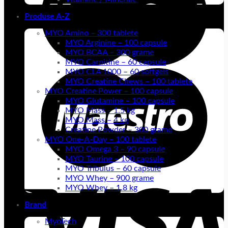
Produse A-Z
MYO Amino – 300 tablete
MYO Arginine – 100 capsule
MYO BCAA – 300 grame
MYO Carnitine – 60 capsule
MYO CLA 1000 – 60 softgels
MYO Creatine Chews – 100 tablete
MYO Creatine Power – 100 capsule
MYO Glutamine – 100 capsule
MYO Mass – 1.5 kg
MYO Mass – 4 kg
Creatine Powder – 300 grame
MYO One-A-Day – 100 tablete
MYO Omega 3 – 90 capsule
MYO Taurine – 100 capsule
MYO Tribulus – 60 capsule
MYO Whey – 900 grame
MYO Whey – 1.8 kg
Brand
MyoTech