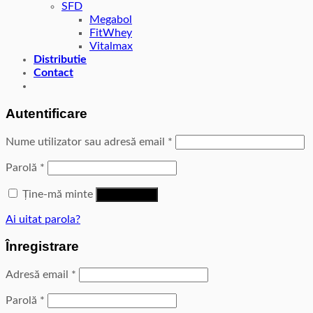
SFD
Megabol
FitWhey
Vitalmax
Distributie
Contact
Autentificare
Nume utilizator sau adresă email
*
Parolă
*
Ține-mă minte
Autentificare
Ai uitat parola?
Înregistrare
Adresă email
*
Parolă
*