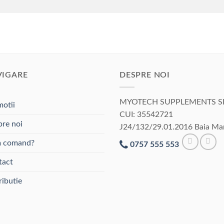
VIGARE
DESPRE NOI
MYOTECH SUPPLEMENTS S
otii
CUI: 35542721
re noi
J24/132/29.01.2016 Baia Ma
 comand?
0757 555 553
tact
ributie