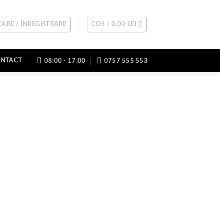
ARE / ÎNREGISTRARE
COȘ /
0,00
LEI
NTACT
08:00 - 17:00
0757 555 553