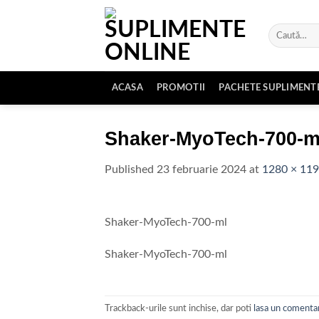
Skip
to
Caută
content
după:
ACASA
PROMOTII
PACHETE SUPLIMENT
Shaker-MyoTech-700-m
Published
23 februarie 2024
at
1280 × 11
Shaker-MyoTech-700-ml
Shaker-MyoTech-700-ml
Trackback-urile sunt inchise, dar poti
lasa un comenta