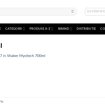
AUTENTIFIC
E
CATEGORII
PRODUSE A-Z
BRAND
DISTRIBUTIE
CO
l
97
in
Shaker Myotech 700ml
riu
.