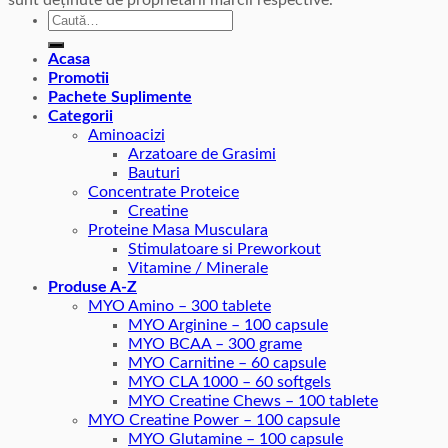
sunt deținute de proprietarii mărcii respective.
Caută
după:
Acasa
Promotii
Pachete Suplimente
Categorii
Aminoacizi
Arzatoare de Grasimi
Bauturi
Concentrate Proteice
Creatine
Proteine Masa Musculara
Stimulatoare si Preworkout
Vitamine / Minerale
Produse A-Z
MYO Amino – 300 tablete
MYO Arginine – 100 capsule
MYO BCAA – 300 grame
MYO Carnitine – 60 capsule
MYO CLA 1000 – 60 softgels
MYO Creatine Chews – 100 tablete
MYO Creatine Power – 100 capsule
MYO Glutamine – 100 capsule