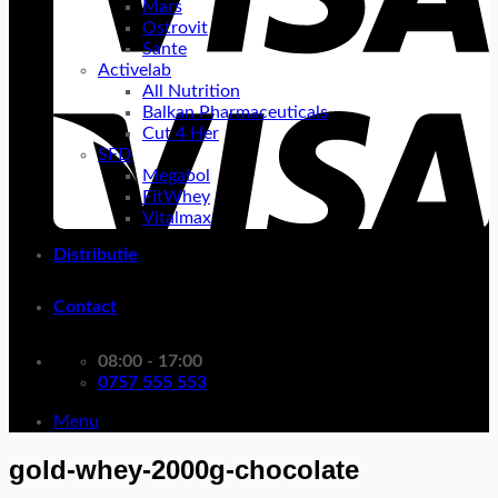
Mars
Ostrovit
Sante
Activelab
All Nutrition
Balkan Pharmaceuticals
Cut 4 Her
SFD
Megabol
FitWhey
Vitalmax
Distributie
Contact
08:00 - 17:00
0757 555 553
Menu
gold-whey-2000g-chocolate