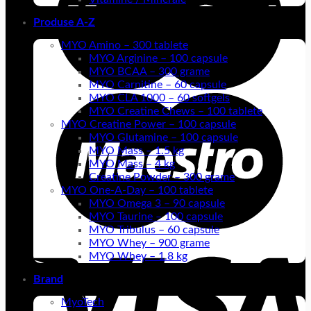
Produse A-Z
MYO Amino – 300 tablete
MYO Arginine – 100 capsule
MYO BCAA – 300 grame
MYO Carnitine – 60 capsule
MYO CLA 1000 – 60 softgels
MYO Creatine Chews – 100 tablete
MYO Creatine Power – 100 capsule
MYO Glutamine – 100 capsule
MYO Mass – 1.5 kg
MYO Mass – 4 kg
Creatine Powder – 300 grame
MYO One-A-Day – 100 tablete
MYO Omega 3 – 90 capsule
MYO Taurine – 100 capsule
MYO Tribulus – 60 capsule
MYO Whey – 900 grame
MYO Whey – 1.8 kg
Brand
MyoTech