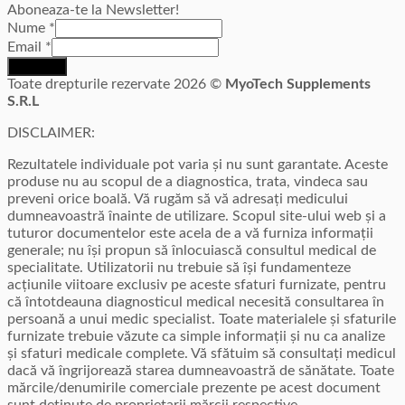
Aboneaza-te la Newsletter!
Nume
*
Email
*
Inscriere
Toate drepturile rezervate 2026 ©
MyoTech Supplements
S.R.L
DISCLAIMER:
Rezultatele individuale pot varia și nu sunt garantate. Aceste
produse nu au scopul de a diagnostica, trata, vindeca sau
preveni orice boală. Vă rugăm să vă adresați medicului
dumneavoastră înainte de utilizare. Scopul site-ului web și a
tuturor documentelor este acela de a vă furniza informații
generale; nu își propun să înlocuiască consultul medical de
specialitate. Utilizatorii nu trebuie să își fundamenteze
acțiunile viitoare exclusiv pe aceste sfaturi furnizate, pentru
că întotdeauna diagnosticul medical necesită consultarea în
persoană a unui medic specialist. Toate materialele și sfaturile
furnizate trebuie văzute ca simple informații și nu ca analize
și sfaturi medicale complete. Vă sfătuim să consultați medicul
dacă vă îngrijorează starea dumneavoastră de sănătate. Toate
mărcile/denumirile comerciale prezente pe acest document