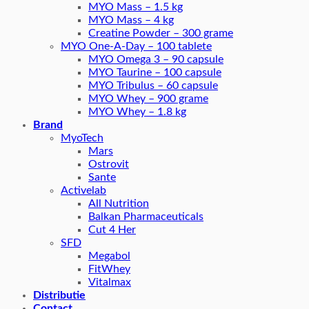
MYO Mass – 1.5 kg
MYO Mass – 4 kg
Creatine Powder – 300 grame
MYO One-A-Day – 100 tablete
MYO Omega 3 – 90 capsule
MYO Taurine – 100 capsule
MYO Tribulus – 60 capsule
MYO Whey – 900 grame
MYO Whey – 1.8 kg
Brand
MyoTech
Mars
Ostrovit
Sante
Activelab
All Nutrition
Balkan Pharmaceuticals
Cut 4 Her
SFD
Megabol
FitWhey
Vitalmax
Distributie
Contact