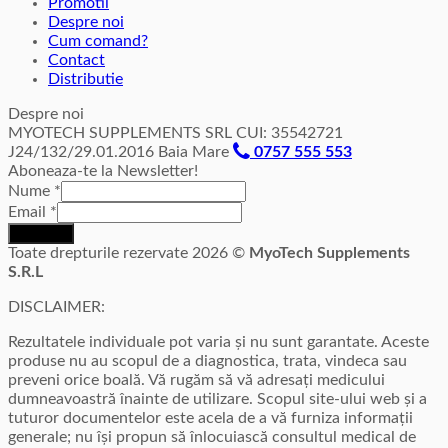
Promotii
Despre noi
Cum comand?
Contact
Distributie
Despre noi
MYOTECH SUPPLEMENTS SRL CUI: 35542721
J24/132/29.01.2016 Baia Mare
0757 555 553
Aboneaza-te la Newsletter!
Nume
*
Email
*
Inscriere
Toate drepturile rezervate 2026 ©
MyoTech Supplements
S.R.L
DISCLAIMER:
Rezultatele individuale pot varia și nu sunt garantate. Aceste
produse nu au scopul de a diagnostica, trata, vindeca sau
preveni orice boală. Vă rugăm să vă adresați medicului
dumneavoastră înainte de utilizare. Scopul site-ului web și a
tuturor documentelor este acela de a vă furniza informații
generale; nu își propun să înlocuiască consultul medical de