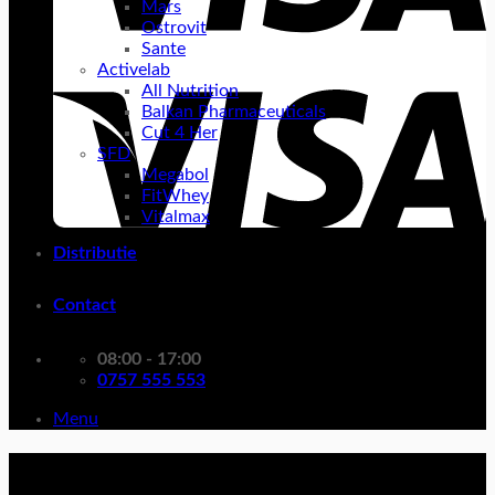
Mars
Ostrovit
Sante
Activelab
All Nutrition
Balkan Pharmaceuticals
Cut 4 Her
SFD
Megabol
FitWhey
Vitalmax
Distributie
Contact
08:00 - 17:00
0757 555 553
Menu
carbohidrati rapizi