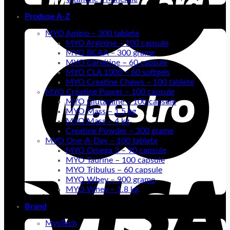
Produse A-Z
MYO Amino – 300 tablete
MYO Arginine – 100 capsule
MYO BCAA – 300 grame
MYO Carnitine – 60 capsule
MYO CLA 1000 – 60 softgels
MYO Creatine Chews – 100 tablete
MYO Creatine Power – 100 capsule
MYO Glutamine – 100 capsule
MYO Mass – 1.5 kg
MYO Mass – 4 kg
Creatine Powder – 300 grame
MYO One-A-Day – 100 tablete
MYO Omega 3 – 90 capsule
MYO Taurine – 100 capsule
MYO Tribulus – 60 capsule
MYO Whey – 900 grame
MYO Whey – 1.8 kg
Brand
MyoTech