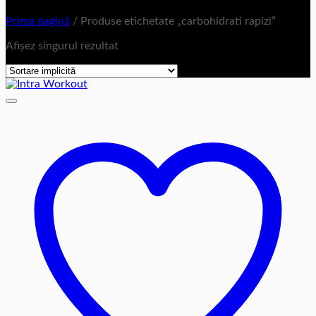
Prima pagină
/
Produse etichetate „carbohidrati rapizi”
Afișez singurul rezultat