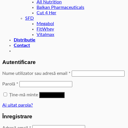
All Nutrition
Balkan Pharmaceuticals
Cut 4 Her
SFD
Megabol
FitWhey
Vitalmax
Distributie
Contact
Autentificare
Nume utilizator sau adresă email
*
Parolă
*
Ține-mă minte
Autentificare
Ai uitat parola?
Înregistrare
Adresă email
*