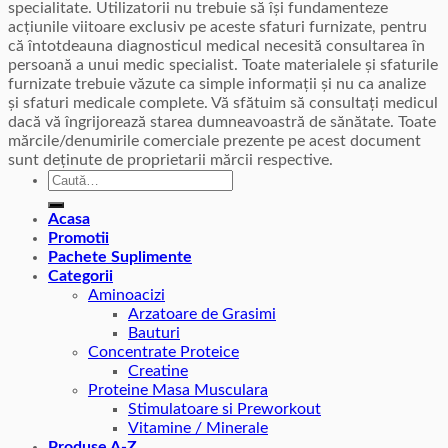
specialitate. Utilizatorii nu trebuie să își fundamenteze
acțiunile viitoare exclusiv pe aceste sfaturi furnizate, pentru
că întotdeauna diagnosticul medical necesită consultarea în
persoană a unui medic specialist. Toate materialele și sfaturile
furnizate trebuie văzute ca simple informații și nu ca analize
și sfaturi medicale complete. Vă sfătuim să consultați medicul
dacă vă îngrijorează starea dumneavoastră de sănătate. Toate
mărcile/denumirile comerciale prezente pe acest document
sunt deținute de proprietarii mărcii respective.
Caută
după:
Acasa
Promotii
Pachete Suplimente
Categorii
Aminoacizi
Arzatoare de Grasimi
Bauturi
Concentrate Proteice
Creatine
Proteine Masa Musculara
Stimulatoare si Preworkout
Vitamine / Minerale
Produse A-Z